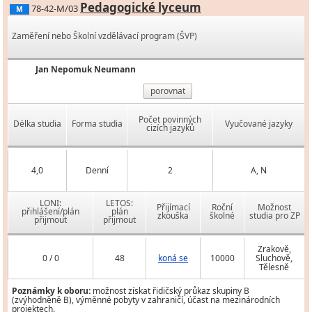
Pedagogické lyceum
78-42-M/03
M
Zaměření nebo Školní vzdělávací program (ŠVP)
Jan Nepomuk Neumann
porovnat
Počet povinných
Délka studia
Forma studia
Vyučované jazyky
cizích jazyků
4,0
Denní
2
A, N
LONI:
LETOS:
Přijímací
Roční
Možnost
přihlášení/plán
plán
zkouška
školné
studia pro ZP
přijmout
přijmout
Zrakově,
0 / 0
48
koná se
10000
Sluchově,
Tělesně
Poznámky k oboru:
možnost získat řidičský průkaz skupiny B
(zvýhodněně B), výměnné pobyty v zahraničí, účast na mezinárodních
projektech.