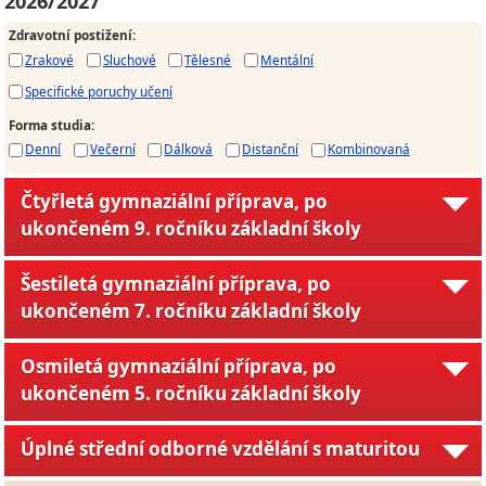
2026/2027
Zdravotní postižení
:
Zrakové
Sluchové
Tělesné
Mentální
Specifické poruchy učení
Forma studia
:
Denní
Večerní
Dálková
Distanční
Kombinovaná
Čtyřletá gymnaziální příprava, po
ukončeném 9. ročníku základní školy
Šestiletá gymnaziální příprava, po
ukončeném 7. ročníku základní školy
Osmiletá gymnaziální příprava, po
ukončeném 5. ročníku základní školy
Úplné střední odborné vzdělání s maturitou