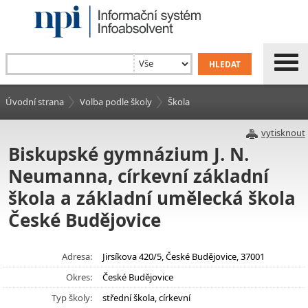
Úvodní strana
Volba podle školy
Škola
vytisknout
Biskupské gymnázium J. N.
Neumanna, církevní základní
škola a základní umělecká škola
České Budějovice
Adresa:
Jirsíkova 420/5, České Budějovice, 37001
Okres:
České Budějovice
Typ školy:
střední škola, církevní