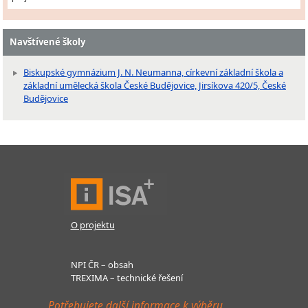
Navštívené školy
Biskupské gymnázium J. N. Neumanna, církevní základní škola a
základní umělecká škola České Budějovice, Jirsíkova 420/5, České
Budějovice
O projektu
NPI ČR – obsah
TREXIMA – technické řešení
Potřebujete další informace k výběru