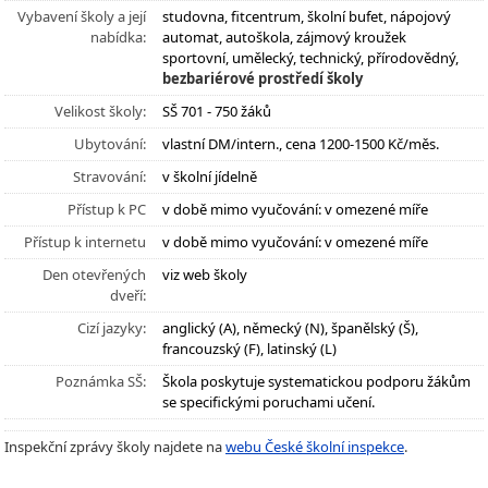
Vybavení školy a její
studovna, fitcentrum, školní bufet, nápojový
nabídka:
automat, autoškola, zájmový kroužek
sportovní, umělecký, technický, přírodovědný,
bezbariérové prostředí školy
Velikost školy:
SŠ 701 - 750 žáků
Ubytování:
vlastní DM/intern., cena 1200-1500 Kč/měs.
Stravování:
v školní jídelně
Přístup k PC
v době mimo vyučování: v omezené míře
Přístup k internetu
v době mimo vyučování: v omezené míře
Den otevřených
viz web školy
dveří:
Cizí jazyky:
anglický (A), německý (N), španělský (Š),
francouzský (F), latinský (L)
Poznámka SŠ:
Škola poskytuje systematickou podporu žákům
se specifickými poruchami učení.
Inspekční zprávy školy najdete na
webu České školní inspekce
.