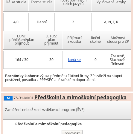
Počet povinných
Délka studia
Forma studia
Vyučované jazyky
cizích jazyků
4,0
Denní
2
A, N, F, R
LONI:
LETOS:
Přijímací
Roční
Možnost
přihlášení/plán
plán
zkouška
školné
studia pro ZP
přijmout
přijmout
Zrakově,
164 / 30
30
koná se
0
Sluchově,
Tělesně
Poznámky k oboru:
výuka předmětu Fiktivní firmy, ZP: záleží na stupni
postižení, posudku z PPP/SPC a lékařském doporučení.
Předškolní a mimoškolní pedagogika
75-31-M/01
M
Zaměření nebo Školní vzdělávací program (ŠVP)
Předškolní a mimoškolní pedagogika
porovnat