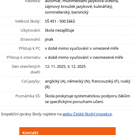
nabídka:
automat, multimediální jazyková učebna,
zájmový kroužek jazykové, kulinářský,
sommelierský, baristický
Velikost školy:
SŠ 451 - 500 žáků
Ubytování:
škola nezajišťuje
Stravování:
jinak
Přístup k PC
v době mimo vyučování: v omezené míře
Přístup k internetu
v době mimo vyučování: v neomezené míře
Den otevřených
12. 11. 2025, 3. 12. 2025
dveří:
Cizí jazyky:
anglický (A), německý (N), francouzský (F), ruský
(R)
Poznámka SŠ:
Škola poskytuje systematickou podporu žákům
se specifickými poruchami učení.
Inspekční zprávy školy najdete na
webu České školní inspekce
.
Kontakt