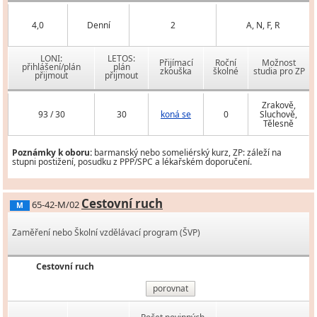
4,0
Denní
2
A, N, F, R
LONI:
LETOS:
Přijímací
Roční
Možnost
přihlášení/plán
plán
zkouška
školné
studia pro ZP
přijmout
přijmout
Zrakově,
93 / 30
30
koná se
0
Sluchově,
Tělesně
Poznámky k oboru:
barmanský nebo someliérský kurz, ZP: záleží na
stupni postižení, posudku z PPP/SPC a lékařském doporučení.
Cestovní ruch
65-42-M/02
M
Zaměření nebo Školní vzdělávací program (ŠVP)
Cestovní ruch
porovnat