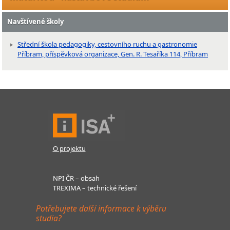
Navštívené školy
Střední škola pedagogiky, cestovního ruchu a gastronomie
Příbram, příspěvková organizace, Gen. R. Tesaříka 114, Příbram
O projektu
NPI ČR – obsah
TREXIMA – technické řešení
Potřebujete další informace k výběru
studia?