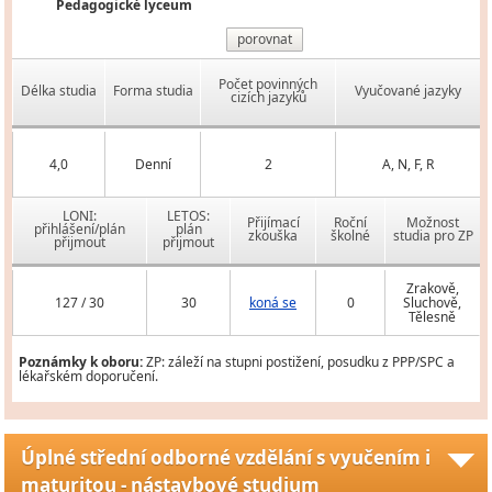
Pedagogické lyceum
porovnat
Počet povinných
Délka studia
Forma studia
Vyučované jazyky
cizích jazyků
4,0
Denní
2
A, N, F, R
LONI:
LETOS:
Přijímací
Roční
Možnost
přihlášení/plán
plán
zkouška
školné
studia pro ZP
přijmout
přijmout
Zrakově,
127 / 30
30
koná se
0
Sluchově,
Tělesně
Poznámky k oboru:
ZP: záleží na stupni postižení, posudku z PPP/SPC a
lékařském doporučení.
Úplné střední odborné vzdělání s vyučením i
maturitou - nástavbové studium