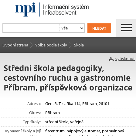
Úvodní strana
Volba podle školy
Škola
vytisknout
Střední škola pedagogiky,
cestovního ruchu a gastronomie
Příbram, příspěvková organizace
Adresa:
Gen. R. Tesaříka 114, Příbram, 26101
Okres:
Příbram
Typ školy:
střední škola, veřejná
Vybavení školy a její
fitcentrum, nápojový automat, potravinový