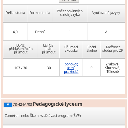
Počet povinných
Délka studia
Forma studia
Vyučované jazyky
cizích jazyků
4,0
Denní
1
A
LONI:
LETOS:
Přijímací
Roční
Možnost
přihlášení/plán
plán
zkouška
školné
studia pro ZP
přijmout
přijmout
pohovor,
Zrakově,
107 / 30
30
ústní,
0
Sluchově,
praktická
Tělesně
Pedagogické lyceum
78-42-M/03
M
Zaměření nebo Školní vzdělávací program (ŠVP)