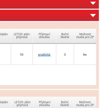
í/plán
LETOS: plán
Přijímací
Roční
Možnost
přijmout
zkouška
školné
studia pro ZP
59
praktická
0
Ne
í/plán
LETOS: plán
Přijímací
Roční
Možnost
přijmout
zkouška
školné
studia pro ZP