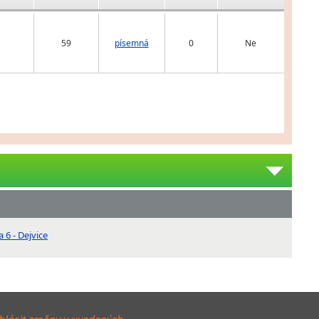
59
písemná
0
Ne
 6 - Dejvice