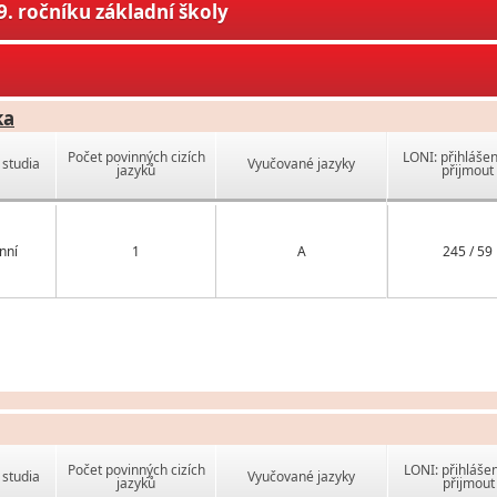
. ročníku základní školy
ka
Počet povinných cizích
LONI: přihlášen
studia
Vyučované jazyky
jazyků
přijmout
nní
1
A
245 / 59
Počet povinných cizích
LONI: přihlášen
studia
Vyučované jazyky
jazyků
přijmout