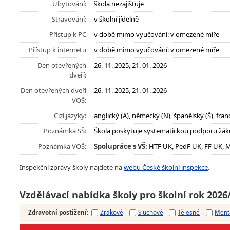
Ubytování:
škola nezajišťuje
Stravování:
v školní jídelně
Přístup k PC
v době mimo vyučování: v omezené míře
Přístup k internetu
v době mimo vyučování: v omezené míře
Den otevřených
26. 11. 2025, 21. 01. 2026
dveří:
Den otevřených dveří
26. 11. 2025, 21. 01. 2026
VOŠ:
Cizí jazyky:
anglický (A), německý (N), španělský (Š), fran
Poznámka SŠ:
Škola poskytuje systematickou podporu žák
Poznámka VOŠ:
Spolupráce s VŠ:
HTF UK, PedF UK, FF UK, M
Inspekční zprávy školy najdete na
webu České školní inspekce
.
Vzdělávací nabídka školy pro školní rok 2026
Zdravotní postižení
:
Zrakové
Sluchové
Tělesné
Ment