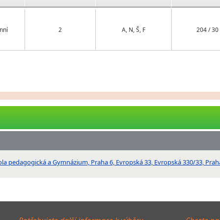
nní
2
A, N, Š, F
204 / 30
ola pedagogická a Gymnázium, Praha 6, Evropská 33, Evropská 330/33, Praha