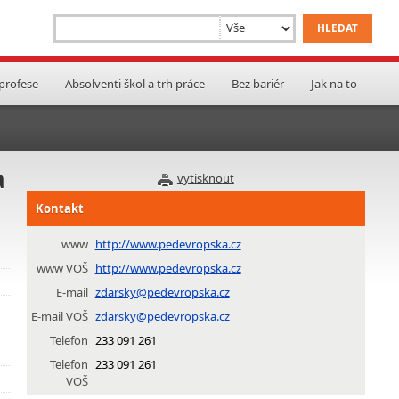
 profese
Absolventi škol a trh práce
Bez bariér
Jak na to
a
vytisknout
Kontakt
www
http://www.pedevropska.cz
www VOŠ
http://www.pedevropska.cz
E-mail
zdarsky@pedevropska.cz
E-mail VOŠ
zdarsky@pedevropska.cz
Telefon
233 091 261
Telefon
233 091 261
VOŠ