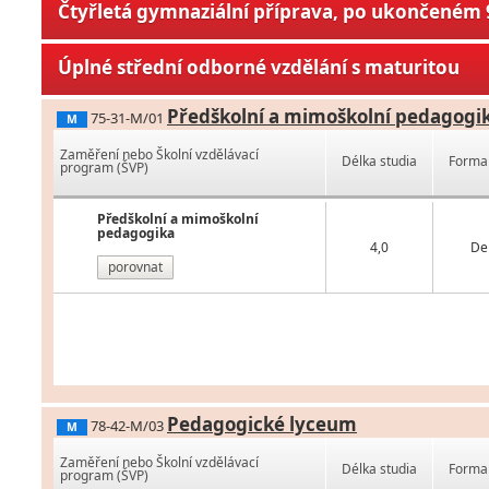
Čtyřletá gymnaziální příprava, po ukončeném 9
Úplné střední odborné vzdělání s maturitou
Předškolní a mimoškolní pedagogi
75-31-M/01
M
Zaměření nebo Školní vzdělávací
Délka studia
Forma 
program (ŠVP)
Předškolní a mimoškolní
pedagogika
4,0
De
porovnat
Pedagogické lyceum
78-42-M/03
M
Zaměření nebo Školní vzdělávací
Délka studia
Forma 
program (ŠVP)