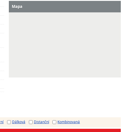
Mapa
rní
Dálková
Distanční
Kombinovaná