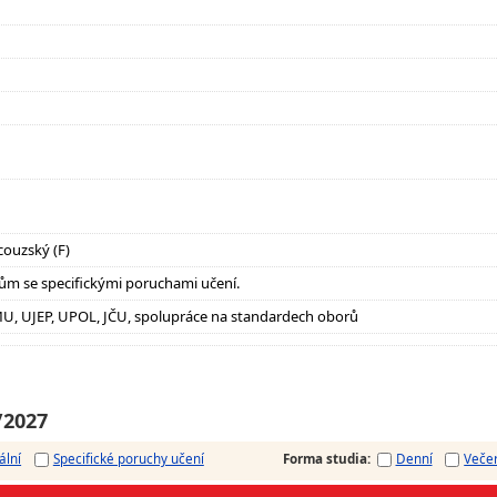
couzský (F)
ům se specifickými poruchami učení.
U, UJEP, UPOL, JČU, spolupráce na standardech oborů
/2027
ální
Specifické poruchy učení
Forma studia
:
Denní
Veče