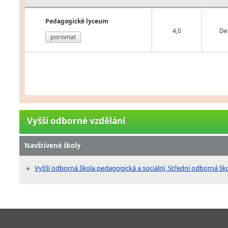
Pedagogické lyceum
4,0
De
porovnat
Vyšší odborné vzdělání
Navštívené školy
Vyšší odborná škola pedagogická a sociální, Střední odborná šk