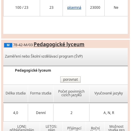
100 / 23
23
písemná
23000
Ne
Pedagogické lyceum
78-42-M/03
M
Zaměření nebo Školní vzdělávací program (ŠVP)
Pedagogické lyceum
porovnat
Počet povinných
Délka studia
Forma studia
Vyučované jazyky
cizích jazyků
4,0
Denní
2
A, N, R
LONI:
LETOS:
Možnost
Přijímací
Roční
přihlášení/plán
plán
studia pro