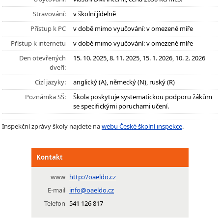
Stravování:
v školní jídelně
Přístup k PC
v době mimo vyučování: v omezené míře
Přístup k internetu
v době mimo vyučování: v omezené míře
Den otevřených
15. 10. 2025, 8. 11. 2025, 15. 1. 2026, 10. 2. 2026
dveří:
Cizí jazyky:
anglický (A), německý (N), ruský (R)
Poznámka SŠ:
Škola poskytuje systematickou podporu žákům
se specifickými poruchami učení.
Inspekční zprávy školy najdete na
webu České školní inspekce
.
Kontakt
www
http://oaeldo.cz
E-mail
info@oaeldo.cz
Telefon
541 126 817