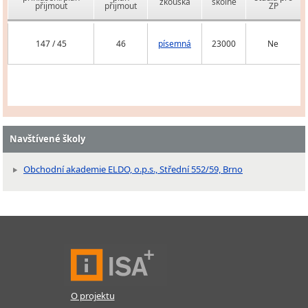
zkouška
školné
přijmout
přijmout
ZP
147 / 45
46
písemná
23000
Ne
Navštívené školy
Obchodní akademie ELDO, o.p.s., Střední 552/59, Brno
O projektu