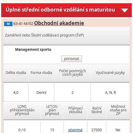
Úplné střední odborné vzdělání s maturitou
Obchodní akademie
63-41-M/02
M
Zaměření nebo Školní vzdělávací program (ŠVP)
Management sportu
porovnat
Počet povinných
Délka studia
Forma studia
Vyučované jazyky
cizích jazyků
4,0
Denní
2
A, N, R
LONI:
LETOS:
Možnost
Přijímací
Roční
přihlášení/plán
plán
studia pro
zkouška
školné
přijmout
přijmout
ZP
0 / 0
15
písemná
27000
Ne