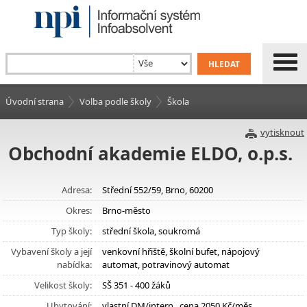
Úvodní strana
Volba podle školy
Škola
vytisknout
Obchodní akademie ELDO, o.p.s.
Adresa:
Střední 552/59, Brno, 60200
Okres:
Brno-město
Typ školy:
střední škola, soukromá
Vybavení školy a její
venkovní hřiště, školní bufet, nápojový
nabídka:
automat, potravinový automat
Velikost školy:
SŠ 351 - 400 žáků
Ubytování:
vlastní DM/intern., cena 2050 Kč/měs.