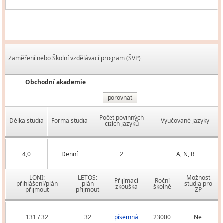
Zaměření nebo Školní vzdělávací program (ŠVP)
Obchodní akademie
porovnat
Počet povinných
Délka studia
Forma studia
Vyučované jazyky
cizích jazyků
4,0
Denní
2
A, N, R
LONI:
LETOS:
Možnost
Přijímací
Roční
přihlášení/plán
plán
studia pro
zkouška
školné
přijmout
přijmout
ZP
131 / 32
32
písemná
23000
Ne