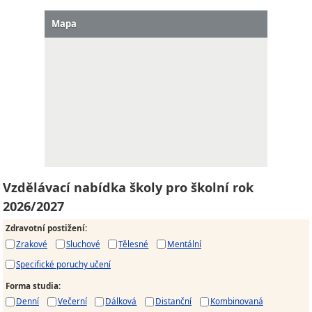
Mapa
Vzdělávací nabídka školy pro školní rok
2026/2027
Zdravotní postižení
:
Zrakové
Sluchové
Tělesné
Mentální
Specifické poruchy učení
Forma studia
:
Denní
Večerní
Dálková
Distanční
Kombinovaná