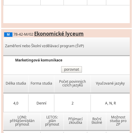
Ekonomické lyceum
78-42-M/02
M
Zaměření nebo Školní vzdělávací program (ŠVP)
Marketingová komunikace
porovnat
Počet povinných
Délka studia
Forma studia
Vyučované jazyky
cizích jazyků
4,0
Denní
2
A, N, R
LONI:
LETOS:
Možnost
Přijímací
Roční
přihlášení/plán
plán
studia pro
zkouška
školné
přijmout
přijmout
ZP