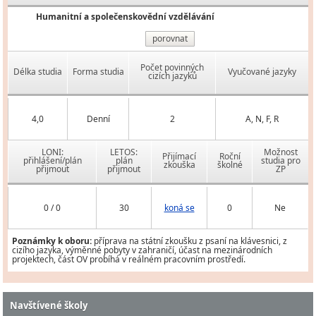
Humanitní a společenskovědní vzdělávání
porovnat
Počet povinných
Délka studia
Forma studia
Vyučované jazyky
cizích jazyků
4,0
Denní
2
A, N, F, R
LONI:
LETOS:
Možnost
Přijímací
Roční
přihlášení/plán
plán
studia pro
zkouška
školné
přijmout
přijmout
ZP
0 / 0
30
koná se
0
Ne
Poznámky k oboru:
příprava na státní zkoušku z psaní na klávesnici, z
cizího jazyka, výměnné pobyty v zahraničí, účast na mezinárodních
projektech, část OV probíhá v reálném pracovním prostředí.
Navštívené školy