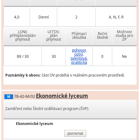
4,0
Denní
2
A, N, F, R
LONI:
LETOS:
Možnost
Přijímací
Roční
přihlášení/plán
plán
studia pro
zkouška
školné
přijmout
přijmout
ZP
pohovor,
ústní,
88 / 30
30
0
Ne
talentová,
praktická
Poznámky k oboru:
část OV probíhá v reálném pracovním prostředí.
Ekonomické lyceum
78-42-M/02
M
Zaměření nebo Školní vzdělávací program (ŠVP)
Ekonomické lyceum
porovnat