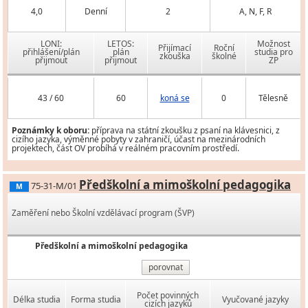
4,0
Denní
2
A, N, F, R
LONI:
LETOS:
Možnost
Přijímací
Roční
přihlášení/plán
plán
studia pro
zkouška
školné
přijmout
přijmout
ZP
43 / 60
60
koná se
0
Tělesně
Poznámky k oboru:
příprava na státní zkoušku z psaní na klávesnici, z
cizího jazyka, výměnné pobyty v zahraničí, účast na mezinárodních
projektech, část OV probíhá v reálném pracovním prostředí.
Předškolní a mimoškolní pedagogika
75-31-M/01
M
Zaměření nebo Školní vzdělávací program (ŠVP)
Předškolní a mimoškolní pedagogika
porovnat
Počet povinných
Délka studia
Forma studia
Vyučované jazyky
cizích jazyků