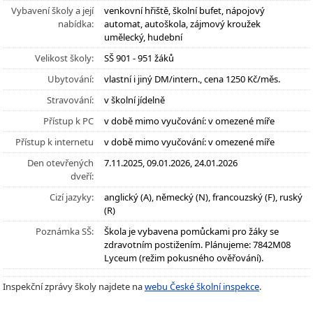
Vybavení školy a její
venkovní hřiště, školní bufet, nápojový
nabídka:
automat, autoškola, zájmový kroužek
umělecký, hudební
Velikost školy:
SŠ 901 - 951 žáků
Ubytování:
vlastní i jiný DM/intern., cena 1250 Kč/měs.
Stravování:
v školní jídelně
Přístup k PC
v době mimo vyučování: v omezené míře
Přístup k internetu
v době mimo vyučování: v omezené míře
Den otevřených
7.11.2025, 09.01.2026, 24.01.2026
dveří:
Cizí jazyky:
anglický (A), německý (N), francouzský (F), ruský
(R)
Poznámka SŠ:
Škola je vybavena pomůckami pro žáky se
zdravotním postižením. Plánujeme: 7842M08
Lyceum (režim pokusného ověřování).
Inspekční zprávy školy najdete na
webu České školní inspekce
.