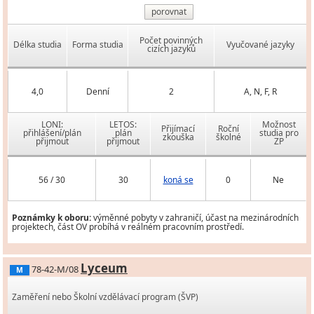
porovnat
Počet povinných
Délka studia
Forma studia
Vyučované jazyky
cizích jazyků
4,0
Denní
2
A, N, F, R
LONI:
LETOS:
Možnost
Přijímací
Roční
přihlášení/plán
plán
studia pro
zkouška
školné
přijmout
přijmout
ZP
56 / 30
30
koná se
0
Ne
Poznámky k oboru:
výměnné pobyty v zahraničí, účast na mezinárodních
projektech, část OV probíhá v reálném pracovním prostředí.
Lyceum
78-42-M/08
M
Zaměření nebo Školní vzdělávací program (ŠVP)