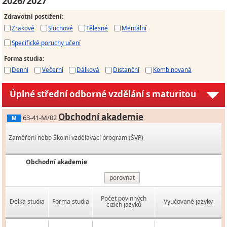
2026/2027
Zdravotní postižení
:
Zrakové
Sluchové
Tělesné
Mentální
Specifické poruchy učení
Forma studia
:
Denní
Večerní
Dálková
Distanční
Kombinovaná
Úplné střední odborné vzdělání s maturitou
Obchodní akademie
63-41-M/02
M
Zaměření nebo Školní vzdělávací program (ŠVP)
Obchodní akademie
porovnat
Počet povinných
Délka studia
Forma studia
Vyučované jazyky
cizích jazyků