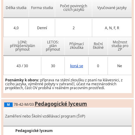
Počet povinných
Délka studia
Forma studia
Vyučované jazyky
cizích jazyků
4,0
Denní
2
A, N, F, R
LONI:
LETOS:
Možnost
Přijímací
Roční
přihlášení/plán
plán
studia pro
zkouška
školné
přijmout
přijmout
ZP
43 / 30
30
koná se
0
Ne
Poznámky k oboru:
příprava na státní zkoušku z psaní na klávesnici, z
cizího jazyka, výměnné pobyty v zahraničí, účast na mezinárodních
projektech, část OV probíhá v reálném pracovním prostředí.
Pedagogické lyceum
78-42-M/03
M
Zaměření nebo Školní vzdělávací program (ŠVP)
Pedagogické lyceum