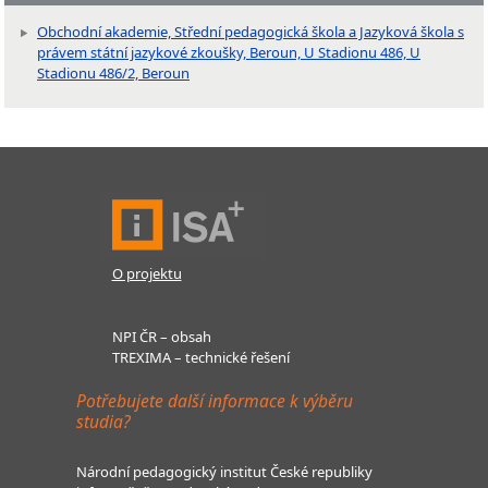
Obchodní akademie, Střední pedagogická škola a Jazyková škola s
právem státní jazykové zkoušky, Beroun, U Stadionu 486, U
Stadionu 486/2, Beroun
O projektu
NPI ČR – obsah
TREXIMA – technické řešení
Potřebujete další informace k výběru
studia?
Národní pedagogický institut České republiky