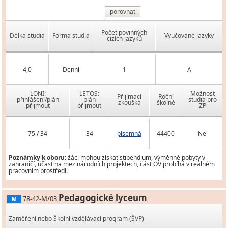
porovnat
Počet povinných
Délka studia
Forma studia
Vyučované jazyky
cizích jazyků
4,0
Denní
1
A
LONI:
LETOS:
Možnost
Přijímací
Roční
přihlášení/plán
plán
studia pro
zkouška
školné
přijmout
přijmout
ZP
75 / 34
34
písemná
44400
Ne
Poznámky k oboru:
žáci mohou získat stipendium, výměnné pobyty v
zahraničí, účast na mezinárodních projektech, část OV probíhá v reálném
pracovním prostředí.
Pedagogické lyceum
78-42-M/03
M
Zaměření nebo Školní vzdělávací program (ŠVP)