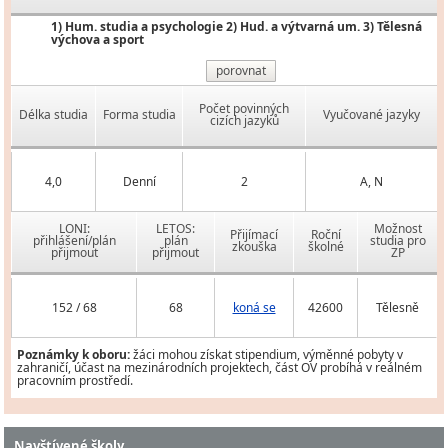
1) Hum. studia a psychologie 2) Hud. a výtvarná um. 3) Tělesná
výchova a sport
porovnat
Počet povinných
Délka studia
Forma studia
Vyučované jazyky
cizích jazyků
4,0
Denní
2
A, N
LONI:
LETOS:
Možnost
Přijímací
Roční
přihlášení/plán
plán
studia pro
zkouška
školné
přijmout
přijmout
ZP
152 / 68
68
koná se
42600
Tělesně
Poznámky k oboru:
žáci mohou získat stipendium, výměnné pobyty v
zahraničí, účast na mezinárodních projektech, část OV probíhá v reálném
pracovním prostředí.
Navštívené školy