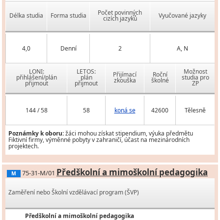
Počet povinných
Délka studia
Forma studia
Vyučované jazyky
cizích jazyků
4,0
Denní
2
A, N
LONI:
LETOS:
Možnost
Přijímací
Roční
přihlášení/plán
plán
studia pro
zkouška
školné
přijmout
přijmout
ZP
144 / 58
58
koná se
42600
Tělesně
Poznámky k oboru:
žáci mohou získat stipendium, výuka předmětu
Fiktivní firmy, výměnné pobyty v zahraničí, účast na mezinárodních
projektech.
Předškolní a mimoškolní pedagogika
75-31-M/01
M
Zaměření nebo Školní vzdělávací program (ŠVP)
Předškolní a mimoškolní pedagogika