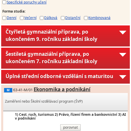
Specifické poruchy učení
Forma studia
:
Denní
Večerní
Dálková
Distanční
Kombinovaná
Čtyřletá gymnaziální příprava, po
ukončeném 9. ročníku základní školy
Šestiletá gymnaziální příprava, po
ukončeném 7. ročníku základní školy
Úplné střední odborné vzdělání s maturitou
Ekonomika a podnikání
63-41-M/01
M
Zaměření nebo Školní vzdělávací program (ŠVP)
1) Cest. ruch, turismus 2) Právo, řízení firem a bankovnictví 3) AI
v podnikání
porovnat