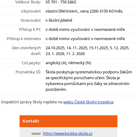
Velikost školy:
SŠ 701 - 750 žáků
Ubytování:
vlastní DM/intern., cena 2200-3150 Kč/měs.
Stravování:
v školní jídelně
Přístup k PC
v době mimo vyučování: v neomezené míře
Přístup k internetu
v době mimo vyučování: v neomezené míře
Den otevřených
24.10.2025, 14. 11. 2025, 15.11.2025, 5. 12. 2025,
dveří:
23. 1. 2026, 11. 2. 2026
Cizí jazyky:
anglický (A), německý (N)
Poznámka SŠ:
Škola poskytuje systematickou podporu žákům
se specifickými poruchami učení. Škola je
vybavena pomůckami pro žáky se zdravotním
postižením.
Inspekční zprávy školy najdete na
webu České školní inspekce
.
Kontakt
www
http://www.kostka-skola.cz