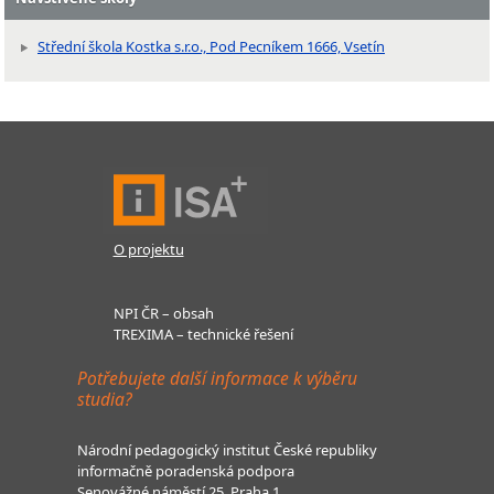
Střední škola Kostka s.r.o., Pod Pecníkem 1666, Vsetín
O projektu
NPI ČR – obsah
TREXIMA – technické řešení
Potřebujete další informace k výběru
studia?
Národní pedagogický institut České republiky
informačně poradenská podpora
Senovážné náměstí 25, Praha 1