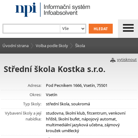
Úvodní strana
Volba podle školy
Škola
vytisknout
Střední škola Kostka s.r.o.
Adresa:
Pod Pecníkem 1666, Vsetín, 75501
Okres:
Vsetín
Typ školy:
střední škola, soukromá
Vybavení školy a její
studovna, školní klub, fitcentrum, venkovní
nabídka:
hřiště, školní bufet, nápojový automat,
multimediální jazyková učebna, zájmový
kroužek umělecký