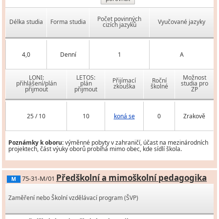
Počet povinných
Délka studia
Forma studia
Vyučované jazyky
cizích jazyků
4,0
Denní
1
A
LONI:
LETOS:
Možnost
Přijímací
Roční
přihlášení/plán
plán
studia pro
zkouška
školné
přijmout
přijmout
ZP
25 / 10
10
koná se
0
Zrakově
Poznámky k oboru:
výměnné pobyty v zahraničí, účast na mezinárodních
projektech, část výuky oborů probíhá mimo obec, kde sídlí škola.
Předškolní a mimoškolní pedagogika
75-31-M/01
M
Zaměření nebo Školní vzdělávací program (ŠVP)