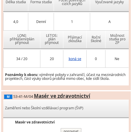
Počet povinných
Délka studia
Forma studia
Vyučované jazyky
cizích jazyků
4,0
Denní
1
A
LONI:
LETOS:
Možnost
Přijímací
Roční
přihlášení/plán
plán
studia pro
zkouška
školné
přijmout
přijmout
ZP
34 / 20
20
koná se
0
Ne
Poznámky k oboru:
výměnné pobyty v zahraničí, účast na mezinárodních
projektech, část výuky oborů probíhá mimo obec, kde sídlí škola.
Masér ve zdravotnictví
53-41-M/04
M
Zaměření nebo Školní vzdělávací program (ŠVP)
Masér ve zdravotnictví
porovnat