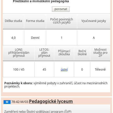
Předškolní a mimoškolní pedagogika
porovnat
Počet povinných
Délka studia
Forma studia
Vyučované jazyky
cizích jazyků
4,0
Denní
1
A
LONI:
LETOS:
Možnost
Přijímací
Roční
přihlášení/plán
plán
studia pro
zkouška
školné
přijmout
přijmout
ZP
100 / 45
45
ústní
0
Tělesně
Poznámky k oboru:
výměnné pobyty v zahraničí, účast na mezinárodních
projektech.
Pedagogické lyceum
78-42-M/03
M
Zaměření nebo Školní vzdělávací program (ŠVP)