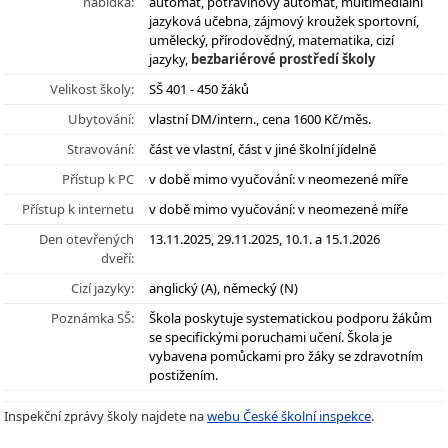
nabídka:
automat, potravinový automat, multimediální
jazyková učebna, zájmový kroužek sportovní,
umělecký, přírodovědný, matematika, cizí
jazyky,
bezbariérové prostředí školy
Velikost školy:
SŠ 401 - 450 žáků
Ubytování:
vlastní DM/intern., cena 1600 Kč/měs.
Stravování:
část ve vlastní, část v jiné školní jídelně
Přístup k PC
v době mimo vyučování: v neomezené míře
Přístup k internetu
v době mimo vyučování: v neomezené míře
Den otevřených
13.11.2025, 29.11.2025, 10.1. a 15.1.2026
dveří:
Cizí jazyky:
anglický (A), německý (N)
Poznámka SŠ:
Škola poskytuje systematickou podporu žákům
se specifickými poruchami učení. Škola je
vybavena pomůckami pro žáky se zdravotním
postižením.
Inspekční zprávy školy najdete na
webu České školní inspekce
.