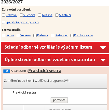
2026/2027
Zdravotní postižení
:
Zrakové
Sluchové
Tělesné
Mentální
Specifické poruchy učení
Forma studia
:
Denní
Večerní
Dálková
Distanční
Kombinovaná
Střední odborné vzdělání s výučním listem
Úplné střední odborné vzdělání s maturitou
Praktická sestra
53-41-M/03
M
Zaměření nebo Školní vzdělávací program (ŠVP)
Praktická sestra
porovnat