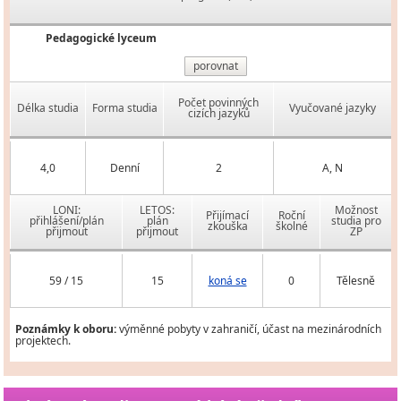
Pedagogické lyceum
porovnat
Počet povinných
Délka studia
Forma studia
Vyučované jazyky
cizích jazyků
4,0
Denní
2
A, N
LONI:
LETOS:
Možnost
Přijímací
Roční
přihlášení/plán
plán
studia pro
zkouška
školné
přijmout
přijmout
ZP
59 / 15
15
koná se
0
Tělesně
Poznámky k oboru:
výměnné pobyty v zahraničí, účast na mezinárodních
projektech.