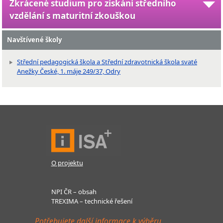
Zkrácené studium pro získání středního
vzdělání s maturitní zkouškou
Navštívené školy
Střední pedagogická škola a Střední zdravotnická škola svaté
Anežky České, 1. máje 249/37, Odry
O projektu
NPI ČR – obsah
TREXIMA – technické řešení
Potřebujete další informace k výběru