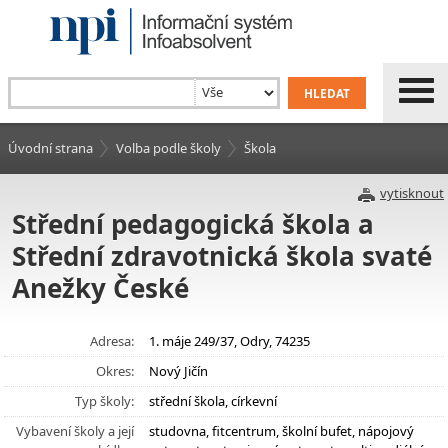
Úvodní strana
Volba podle školy
Škola
vytisknout
Střední pedagogická škola a
Střední zdravotnická škola svaté
Anežky České
Adresa:
1. máje 249/37, Odry, 74235
Okres:
Nový Jičín
Typ školy:
střední škola, církevní
Vybavení školy a její
studovna, fitcentrum, školní bufet, nápojový