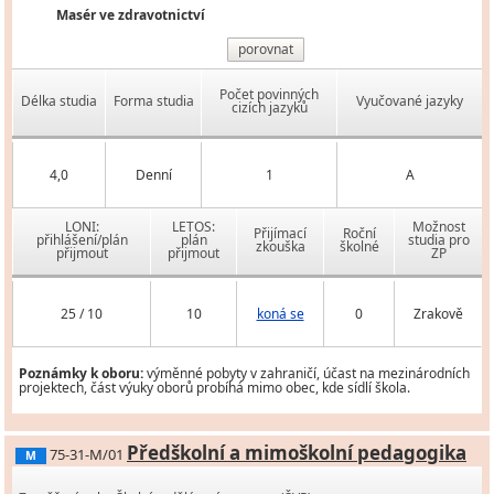
Masér ve zdravotnictví
porovnat
Počet povinných
Délka studia
Forma studia
Vyučované jazyky
cizích jazyků
4,0
Denní
1
A
LONI:
LETOS:
Možnost
Přijímací
Roční
přihlášení/plán
plán
studia pro
zkouška
školné
přijmout
přijmout
ZP
25 / 10
10
koná se
0
Zrakově
Poznámky k oboru:
výměnné pobyty v zahraničí, účast na mezinárodních
projektech, část výuky oborů probíhá mimo obec, kde sídlí škola.
Předškolní a mimoškolní pedagogika
75-31-M/01
M