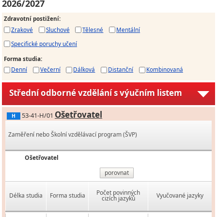
2026/2027
Zdravotní postižení
:
Zrakové
Sluchové
Tělesné
Mentální
Specifické poruchy učení
Forma studia
:
Denní
Večerní
Dálková
Distanční
Kombinovaná
Střední odborné vzdělání s výučním listem
Ošetřovatel
53-41-H/01
H
Zaměření nebo Školní vzdělávací program (ŠVP)
Ošetřovatel
porovnat
Počet povinných
Délka studia
Forma studia
Vyučované jazyky
cizích jazyků