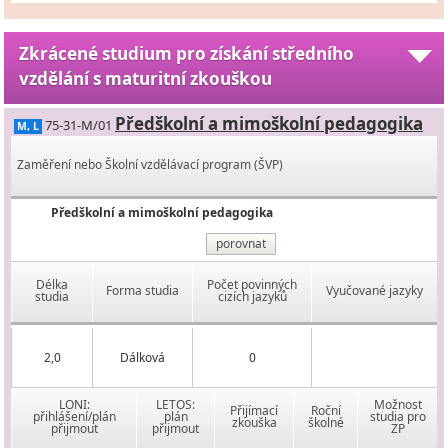
Zkrácené studium pro získání středního
vzdělání s maturitní zkouškou
Předškolní a mimoškolní pedagogika
75-31-M/01
M, L
Zaměření nebo Školní vzdělávací program (ŠVP)
Předškolní a mimoškolní pedagogika
porovnat
Délka
Počet povinných
Forma studia
Vyučované jazyky
studia
cizích jazyků
2,0
Dálková
0
LONI:
LETOS:
Možnost
Přijímací
Roční
přihlášení/plán
plán
studia pro
zkouška
školné
přijmout
přijmout
ZP