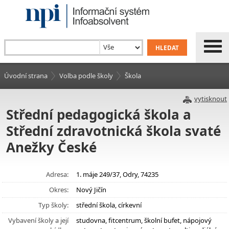
Úvodní strana
Volba podle školy
Škola
vytisknout
Střední pedagogická škola a
Střední zdravotnická škola svaté
Anežky České
Adresa:
1. máje 249/37, Odry, 74235
Okres:
Nový Jičín
Typ školy:
střední škola, církevní
Vybavení školy a její
studovna, fitcentrum, školní bufet, nápojový