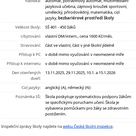
nabídka:
automat, potravinový automat, multimediální
jazyková učebna, zájmový kroužek sportovní,
umělecký, přírodovědný, matematika, cizí
jazyky,
bezbariérové prostředí školy
Velikost školy:
SŠ 401 - 450 žáků
Ubytování:
vlastní DM/intern., cena 1600 Kč/měs.
Stravování:
část ve vlastní, část v jiné školní jídelně
Přístup k PC
v době mimo vyučování: v neomezené míře
Přístup k internetu
v době mimo vyučování: v neomezené míře
Den otevřených
13.11.2025, 29.11.2025, 10.1. a 15.1.2026
dveří:
Cizí jazyky:
anglický (A), německý (N)
Poznámka SŠ:
Škola poskytuje systematickou podporu žákům
se specifickými poruchami učení. Škola je
vybavena pomůckami pro žáky se zdravotním
postižením.
Inspekční zprávy školy najdete na
webu České školní inspekce
.