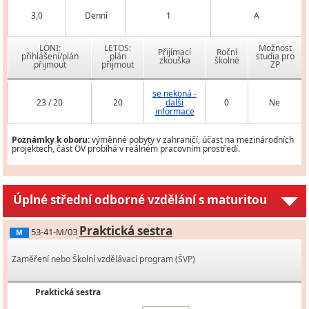
3,0
Denní
1
A
LONI:
LETOS:
Možnost
Přijímací
Roční
přihlášení/plán
plán
studia pro
zkouška
školné
přijmout
přijmout
ZP
se nekoná -
23 / 20
20
další
0
Ne
informace
Poznámky k oboru:
výměnné pobyty v zahraničí, účast na mezinárodních
projektech, část OV probíhá v reálném pracovním prostředí.
Úplné střední odborné vzdělání s maturitou
Praktická sestra
53-41-M/03
M
Zaměření nebo Školní vzdělávací program (ŠVP)
Praktická sestra