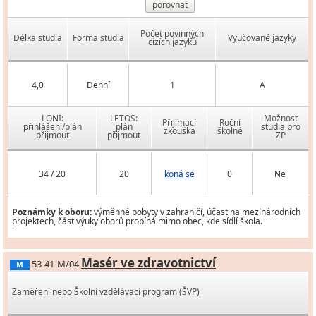
porovnat
Počet povinných
Délka studia
Forma studia
Vyučované jazyky
cizích jazyků
4,0
Denní
1
A
LONI:
LETOS:
Možnost
Přijímací
Roční
přihlášení/plán
plán
studia pro
zkouška
školné
přijmout
přijmout
ZP
34 / 20
20
koná se
0
Ne
Poznámky k oboru:
výměnné pobyty v zahraničí, účast na mezinárodních
projektech, část výuky oborů probíhá mimo obec, kde sídlí škola.
Masér ve zdravotnictví
53-41-M/04
M
Zaměření nebo Školní vzdělávací program (ŠVP)