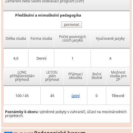
Zaměření nebo Školní vzdělávací program (ŠVP)
Předškolní a mimoškolní pedagogika
porovnat
Počet povinných
Délka studia
Forma studia
Vyučované jazyky
cizích jazyků
4,0
Denní
1
A
LONI:
LETOS:
Možnost
Přijímací
Roční
přihlášení/plán
plán
studia pro
zkouška
školné
přijmout
přijmout
ZP
100 / 45
45
ústní
0
Tělesně
Poznámky k oboru:
výměnné pobyty v zahraničí, účast na mezinárodních
projektech.