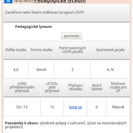
Pedagogické lyceum
78-42-M/03
M
Zaměření nebo Školní vzdělávací program (ŠVP)
Pedagogické lyceum
porovnat
Počet povinných
Délka studia
Forma studia
Vyučované jazyky
cizích jazyků
4,0
Denní
2
A, N
LONI:
LETOS:
Možnost
Přijímací
Roční
přihlášení/plán
plán
studia pro
zkouška
školné
přijmout
přijmout
ZP
59 / 15
15
koná se
0
Tělesně
Poznámky k oboru:
výměnné pobyty v zahraničí, účast na mezinárodních
projektech.