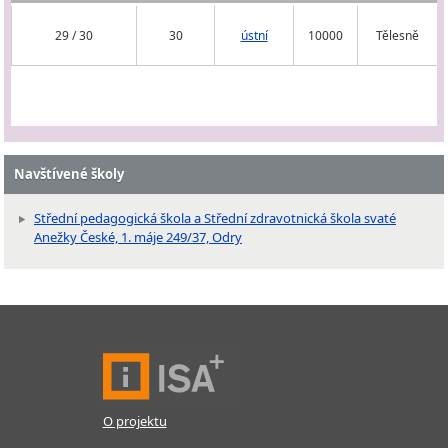
29 / 30
30
ústní
10000
Tělesně
Navštívené školy
Střední pedagogická škola a Střední zdravotnická škola svaté
Anežky České, 1. máje 249/37, Odry
O projektu