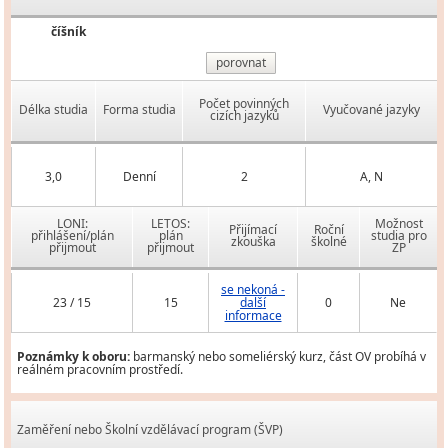
číšník
porovnat
Počet povinných
Délka studia
Forma studia
Vyučované jazyky
cizích jazyků
3,0
Denní
2
A, N
LONI:
LETOS:
Možnost
Přijímací
Roční
přihlášení/plán
plán
studia pro
zkouška
školné
přijmout
přijmout
ZP
se nekoná -
23 / 15
15
další
0
Ne
informace
Poznámky k oboru:
barmanský nebo someliérský kurz, část OV probíhá v
reálném pracovním prostředí.
Zaměření nebo Školní vzdělávací program (ŠVP)