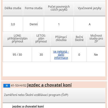
Počet povinných
Délka studia
Forma studia
Vyučované jazyky
cizích jazyků
3,0
Denní
1
A
LONI:
LETOS:
Možnost
Přijímací
Roční
přihlášení/plán
plán
studia pro
zkouška
školné
přijmout
přijmout
ZP
se nekoná -
95 / 30
30
další
0
Ne
informace
Jezdec a chovatel koní
41-53-H/02
H
Zaměření nebo Školní vzdělávací program (ŠVP)
jezdec a chovatel koní