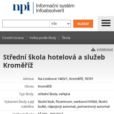
Úvodní strana
Volba podle školy
Škola
vytisknout
Střední škola hotelová a služeb
Kroměříž
Adresa:
Na Lindovce 1463/1, Kroměříž, 76701
Okres:
Kroměříž
Typ školy:
střední škola, veřejná
Vybavení školy a její
školní klub, fitcentrum, venkovní hřiště, školní
nabídka:
bufet, nápojový automat, potravinový automat