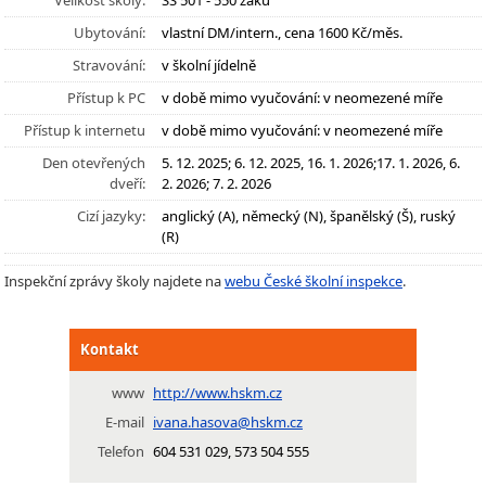
Velikost školy:
SŠ 501 - 550 žáků
Ubytování:
vlastní DM/intern., cena 1600 Kč/měs.
Stravování:
v školní jídelně
Přístup k PC
v době mimo vyučování: v neomezené míře
Přístup k internetu
v době mimo vyučování: v neomezené míře
Den otevřených
5. 12. 2025; 6. 12. 2025, 16. 1. 2026;17. 1. 2026, 6.
dveří:
2. 2026; 7. 2. 2026
Cizí jazyky:
anglický (A), německý (N), španělský (Š), ruský
(R)
Inspekční zprávy školy najdete na
webu České školní inspekce
.
Kontakt
www
http://www.hskm.cz
E-mail
ivana.hasova@hskm.cz
Telefon
604 531 029, 573 504 555