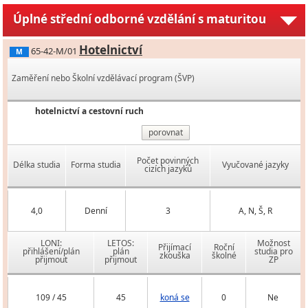
Úplné střední odborné vzdělání s maturitou
Hotelnictví
65-42-M/01
M
Zaměření nebo Školní vzdělávací program (ŠVP)
hotelnictví a cestovní ruch
porovnat
Počet povinných
Délka studia
Forma studia
Vyučované jazyky
cizích jazyků
4,0
Denní
3
A, N, Š, R
LONI:
LETOS:
Možnost
Přijímací
Roční
přihlášení/plán
plán
studia pro
zkouška
školné
přijmout
přijmout
ZP
109 / 45
45
koná se
0
Ne