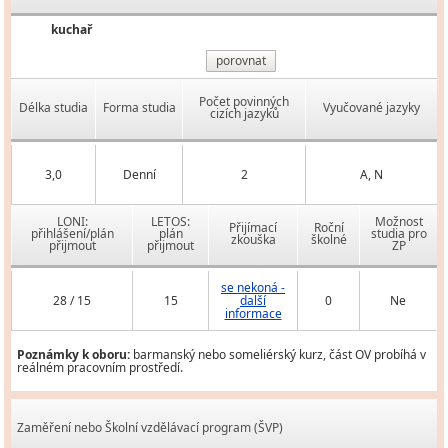
kuchař
porovnat
Počet povinných
Délka studia
Forma studia
Vyučované jazyky
cizích jazyků
3,0
Denní
2
A, N
LONI:
LETOS:
Možnost
Přijímací
Roční
přihlášení/plán
plán
studia pro
zkouška
školné
přijmout
přijmout
ZP
se nekoná -
28 / 15
15
další
0
Ne
informace
Poznámky k oboru:
barmanský nebo someliérský kurz, část OV probíhá v
reálném pracovním prostředí.
Zaměření nebo Školní vzdělávací program (ŠVP)