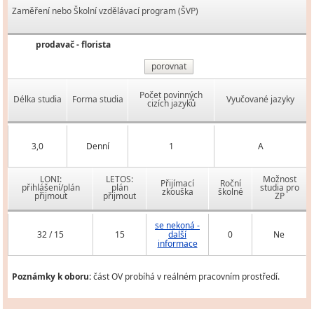
Zaměření nebo Školní vzdělávací program (ŠVP)
prodavač - florista
porovnat
Počet povinných
Délka studia
Forma studia
Vyučované jazyky
cizích jazyků
3,0
Denní
1
A
LONI:
LETOS:
Možnost
Přijímací
Roční
přihlášení/plán
plán
studia pro
zkouška
školné
přijmout
přijmout
ZP
se nekoná -
32 / 15
15
další
0
Ne
informace
Poznámky k oboru:
část OV probíhá v reálném pracovním prostředí.