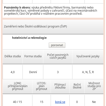
Poznámky k oboru:
výuka předmětu Fiktivní firmy, barmanský nebo
someliérský kurz, výměnné pobyty v zahraničí, účast na mezinárodních
projektech, část OV probíhá v reálném pracovním prostředí.
Zaměření nebo Školní vzdělávací program (ŠVP)
hotelnictví a rekreologie
porovnat
Počet povinných
Délka studia
Forma studia
Vyučované jazyky
cizích jazyků
4,0
Denní
3
A, N, Š, R
LONI:
LETOS:
Možnost
Přijímací
Roční
přihlášení/plán
plán
studia pro
zkouška
školné
přijmout
přijmout
ZP
40 / 15
15
koná se
0
Ne