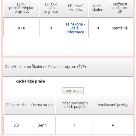
LONI:
LETOS:
Možnost
Přijímací
Roční
přihlášení/plán
plán
studia pro
zkouška
školné
přijmout
přijmout
ZP
se nekoná -
0 / 8
8
další
0
Mentálně
informace
Zaměření nebo Školní vzdělávací program (ŠVP)
kuchařské práce
porovnat
Počet povinných
Délka studia
Forma studia
Vyučované jazyky
cizích jazyků
3,0
Denní
1
A