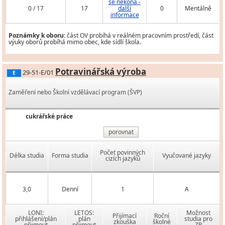
se nekoná -
0 / 17
17
další
0
Mentálně
informace
Poznámky k oboru:
část OV probíhá v reálném pracovním prostředí, část
výuky oborů probíhá mimo obec, kde sídlí škola.
Potravinářská výroba
29-51-E/01
E
Zaměření nebo Školní vzdělávací program (ŠVP)
cukrářské práce
porovnat
Počet povinných
Délka studia
Forma studia
Vyučované jazyky
cizích jazyků
3,0
Denní
1
A
LONI:
LETOS:
Možnost
Přijímací
Roční
přihlášení/plán
plán
studia pro
zkouška
školné
přijmout
přijmout
ZP