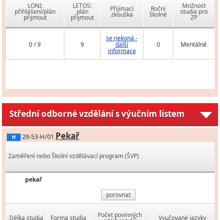
LONI:
LETOS:
Možnost
Přijímací
Roční
přihlášení/plán
plán
studia pro
zkouška
školné
přijmout
přijmout
ZP
se nekoná -
0 / 9
9
další
0
Mentálně
informace
Střední odborné vzdělání s výučním listem
Pekař
29-53-H/01
H
Zaměření nebo Školní vzdělávací program (ŠVP)
pekař
porovnat
Počet povinných
Délka studia
Forma studia
Vyučované jazyky