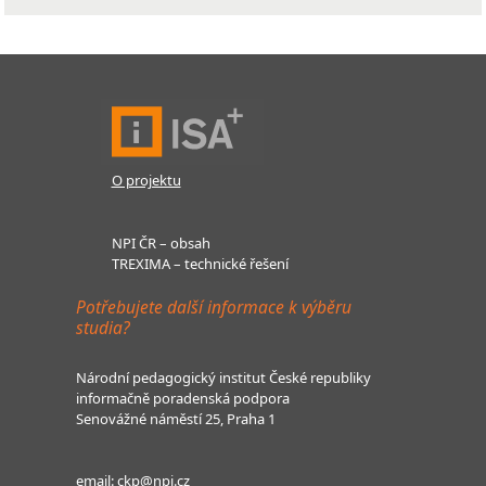
O projektu
NPI ČR – obsah
TREXIMA – technické řešení
Potřebujete další informace k výběru
studia?
Národní pedagogický institut České republiky
informačně poradenská podpora
Senovážné náměstí 25, Praha 1
email:
ckp@npi.cz