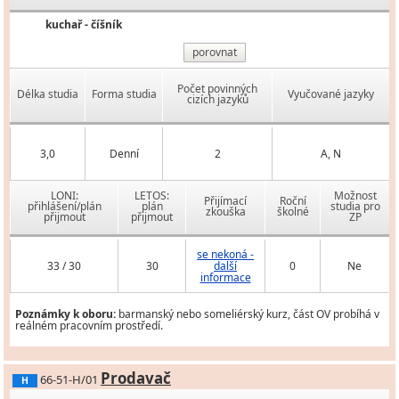
kuchař - číšník
porovnat
Počet povinných
Délka studia
Forma studia
Vyučované jazyky
cizích jazyků
3,0
Denní
2
A, N
LONI:
LETOS:
Možnost
Přijímací
Roční
přihlášení/plán
plán
studia pro
zkouška
školné
přijmout
přijmout
ZP
se nekoná -
33 / 30
30
další
0
Ne
informace
Poznámky k oboru:
barmanský nebo someliérský kurz, část OV probíhá v
reálném pracovním prostředí.
Prodavač
66-51-H/01
H