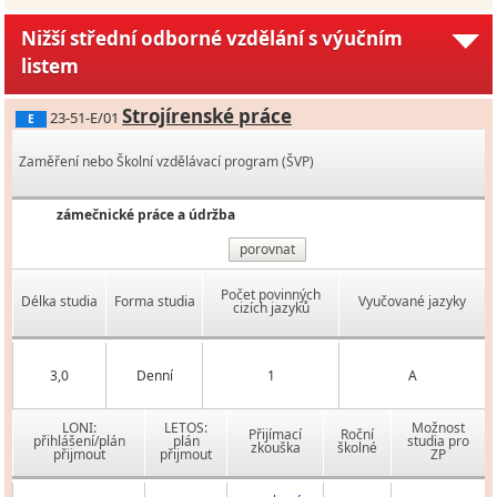
Nižší střední odborné vzdělání s výučním
listem
Strojírenské práce
23-51-E/01
E
Zaměření nebo Školní vzdělávací program (ŠVP)
zámečnické práce a údržba
porovnat
Počet povinných
Délka studia
Forma studia
Vyučované jazyky
cizích jazyků
3,0
Denní
1
A
LONI:
LETOS:
Možnost
Přijímací
Roční
přihlášení/plán
plán
studia pro
zkouška
školné
přijmout
přijmout
ZP