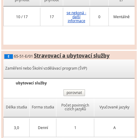
se nekoná -
10 / 17
17
další
0
Mentálně
informace
Stravovací a ubytovací služby
65-51-E/01
E
Zaměření nebo Školní vzdělávací program (ŠVP)
ubytovací služby
porovnat
Počet povinných
Délka studia
Forma studia
Vyučované jazyky
cizích jazyků
3,0
Denní
1
A