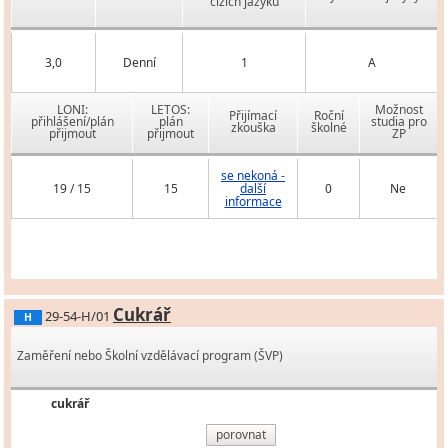
cizích jazyků
3,0
Denní
1
A
LONI:
LETOS:
Možnost
Přijímací
Roční
přihlášení/plán
plán
studia pro
zkouška
školné
přijmout
přijmout
ZP
se nekoná -
19 / 15
15
další
0
Ne
informace
Cukrář
29-54-H/01
H
Zaměření nebo Školní vzdělávací program (ŠVP)
cukrář
porovnat