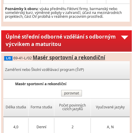
Poznámky k oboru:
výuka předmětu Fiktivní firmy, barmanský nebo
someliérský kurz, výměnné pobyty v zahraničí, účast na mezinárodních
projektech, část OV probíhá v reálném pracovním prostředí.
Úplné střední odborné vzdělání s odborným
výcvikem a maturitou
Masér sportovní a rekondiční
69-41-L/02
L/0
Zaměření nebo Školní vzdělávací program (ŠVP)
Masér sportovní a rekondiční
porovnat
Počet povinných
Délka studia
Forma studia
Vyučované jazyky
cizích jazyků
4,0
Denní
2
A, N