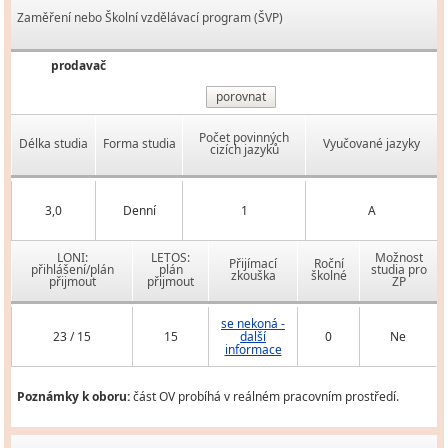
Zaměření nebo Školní vzdělávací program (ŠVP)
prodavač
porovnat
Počet povinných
Délka studia
Forma studia
Vyučované jazyky
cizích jazyků
3,0
Denní
1
A
LONI:
LETOS:
Možnost
Přijímací
Roční
přihlášení/plán
plán
studia pro
zkouška
školné
přijmout
přijmout
ZP
se nekoná -
23 / 15
15
další
0
Ne
informace
Poznámky k oboru:
část OV probíhá v reálném pracovním prostředí.