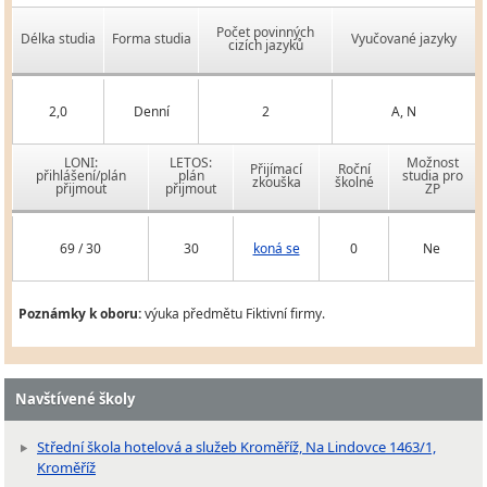
Počet povinných
Délka studia
Forma studia
Vyučované jazyky
cizích jazyků
2,0
Denní
2
A, N
LONI:
LETOS:
Možnost
Přijímací
Roční
přihlášení/plán
plán
studia pro
zkouška
školné
přijmout
přijmout
ZP
69 / 30
30
koná se
0
Ne
Poznámky k oboru:
výuka předmětu Fiktivní firmy.
Navštívené školy
Střední škola hotelová a služeb Kroměříž, Na Lindovce 1463/1,
Kroměříž