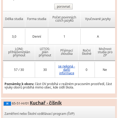
porovnat
Počet povinných
Délka studia
Forma studia
Vyučované jazyky
cizích jazyků
3,0
Denní
1
A
LONI:
LETOS:
Možnost
Přijímací
Roční
přihlášení/plán
plán
studia pro
zkouška
školné
přijmout
přijmout
ZP
se nekoná -
57 / 30
30
další
0
Ne
informace
Poznámky k oboru:
část OV probíhá v reálném pracovním prostředí, část
výuky oborů probíhá mimo obec, kde sídlí škola.
Kuchař - číšník
65-51-H/01
H
Zaměření nebo Školní vzdělávací program (ŠVP)