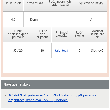
Počet povinných
Délka studia
Forma studia
Vyučované jazyky
cizích jazyků
4,0
Denní
1
A
LONI:
LETOS:
Možnost
Přijímací
Roční
přihlášení/plán
plán
studia pro
zkouška
školné
přijmout
přijmout
ZP
55 / 20
20
talentová
0
Sluchově
Navštívené školy
Střední škola průmyslová a umělecká Hodonín, příspěvková
organizace, Brandlova 2222/32, Hodonín