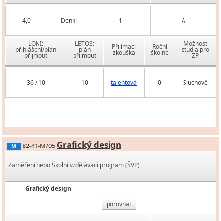
4,0
Denní
1
A
LONI:
LETOS:
Možnost
Přijímací
Roční
přihlášení/plán
plán
studia pro
zkouška
školné
přijmout
přijmout
ZP
36 / 10
10
talentová
0
Sluchově
Grafický design
82-41-M/05
M
Zaměření nebo Školní vzdělávací program (ŠVP)
Grafický design
porovnat