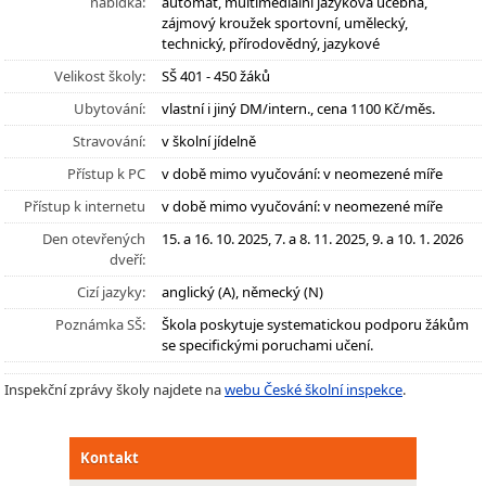
nabídka:
automat, multimediální jazyková učebna,
zájmový kroužek sportovní, umělecký,
technický, přírodovědný, jazykové
Velikost školy:
SŠ 401 - 450 žáků
Ubytování:
vlastní i jiný DM/intern., cena 1100 Kč/měs.
Stravování:
v školní jídelně
Přístup k PC
v době mimo vyučování: v neomezené míře
Přístup k internetu
v době mimo vyučování: v neomezené míře
Den otevřených
15. a 16. 10. 2025, 7. a 8. 11. 2025, 9. a 10. 1. 2026
dveří:
Cizí jazyky:
anglický (A), německý (N)
Poznámka SŠ:
Škola poskytuje systematickou podporu žákům
se specifickými poruchami učení.
Inspekční zprávy školy najdete na
webu České školní inspekce
.
Kontakt