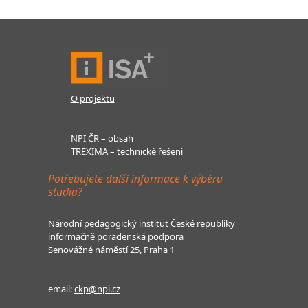
O projektu
NPI ČR – obsah
TREXIMA – technické řešení
Potřebujete další informace k výběru
studia?
Národní pedagogický institut České republiky
informačně poradenská podpora
Senovážné náměstí 25, Praha 1
email:
ckp@npi.cz