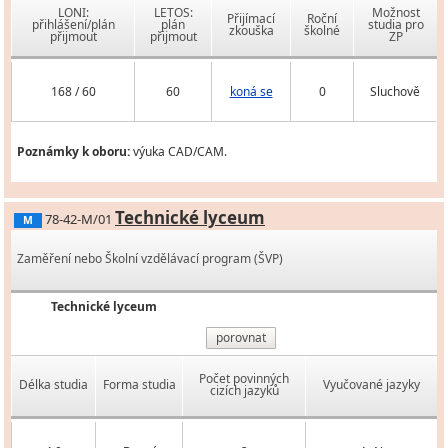
LONI:
LETOS:
Možnost
Přijímací
Roční
přihlášení/plán
plán
studia pro
zkouška
školné
přijmout
přijmout
ZP
168 / 60
60
koná se
0
Sluchově
Poznámky k oboru:
výuka CAD/CAM.
Technické lyceum
78-42-M/01
M
Zaměření nebo Školní vzdělávací program (ŠVP)
Technické lyceum
porovnat
Počet povinných
Délka studia
Forma studia
Vyučované jazyky
cizích jazyků