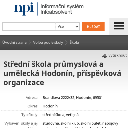
Úvodní strana
Volba podle školy
Škola
vytisknout
Střední škola průmyslová a
umělecká Hodonín, příspěvková
organizace
Adresa:
Brandlova 2222/32, Hodonín, 69501
Okres:
Hodonín
Typ školy:
střední škola, veřejná
Vybavení školy a její
studovna, školní klub, školní bufet, nápojový