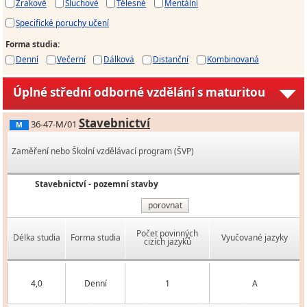
Zrakové
Sluchové
Tělesné
Mentální
Specifické poruchy učení
Forma studia
:
Denní
Večerní
Dálková
Distanční
Kombinovaná
Úplné střední odborné vzdělání s maturitou
Stavebnictví
36-47-M/01
M
Zaměření nebo Školní vzdělávací program (ŠVP)
Stavebnictví - pozemní stavby
porovnat
Počet povinných
Délka studia
Forma studia
Vyučované jazyky
cizích jazyků
4,0
Denní
1
A