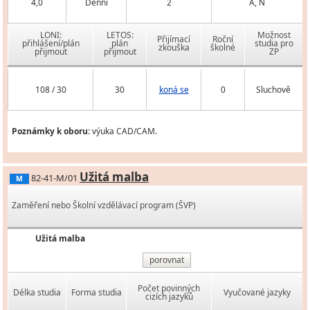
4,0
Denní
2
A, N
LONI:
LETOS:
Možnost
Přijímací
Roční
přihlášení/plán
plán
studia pro
zkouška
školné
přijmout
přijmout
ZP
108 / 30
30
koná se
0
Sluchově
Poznámky k oboru:
výuka CAD/CAM.
Užitá malba
82-41-M/01
M
Zaměření nebo Školní vzdělávací program (ŠVP)
Užitá malba
porovnat
Počet povinných
Délka studia
Forma studia
Vyučované jazyky
cizích jazyků