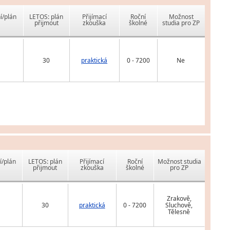
í/plán
LETOS: plán
Přijímací
Roční
Možnost
přijmout
zkouška
školné
studia pro ZP
30
praktická
0 - 7200
Ne
í/plán
LETOS: plán
Přijímací
Roční
Možnost studia
přijmout
zkouška
školné
pro ZP
Zrakově,
30
praktická
0 - 7200
Sluchově,
Tělesně