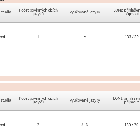
Počet povinných cizích
LONI: přihlášen
studia
Vyučované jazyky
jazyků
přijmout
nní
1
A
133 / 30
Počet povinných cizích
LONI: přihlášen
studia
Vyučované jazyky
jazyků
přijmout
nní
2
A, N
139 / 30