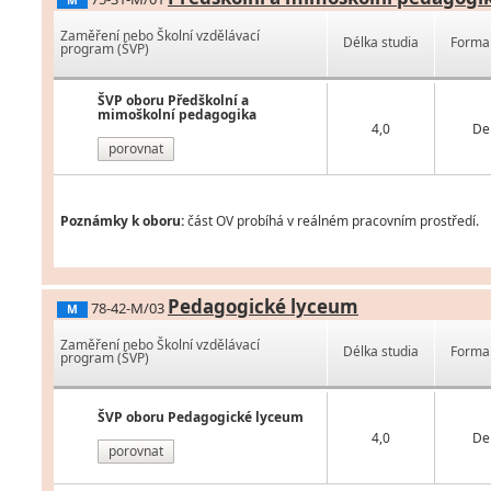
M
Zaměření nebo Školní vzdělávací
Délka studia
Forma 
program (ŠVP)
ŠVP oboru Předškolní a
mimoškolní pedagogika
4,0
De
porovnat
Poznámky k oboru:
část OV probíhá v reálném pracovním prostředí.
Pedagogické lyceum
78-42-M/03
M
Zaměření nebo Školní vzdělávací
Délka studia
Forma 
program (ŠVP)
ŠVP oboru Pedagogické lyceum
4,0
De
porovnat