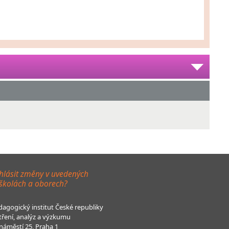
hlásit změny v uvedených
 školách a oborech?
agogický institut České republiky
tření, analýz a výzkumu
áměstí 25, Praha 1