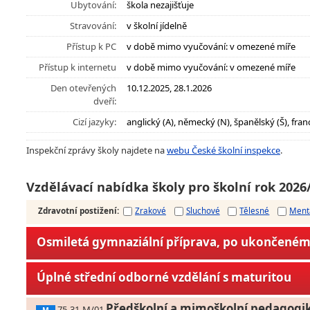
Ubytování:
škola nezajišťuje
Stravování:
v školní jídelně
Přístup k PC
v době mimo vyučování: v omezené míře
Přístup k internetu
v době mimo vyučování: v omezené míře
Den otevřených
10.12.2025, 28.1.2026
dveří:
Cizí jazyky:
anglický (A), německý (N), španělský (Š), fran
Inspekční zprávy školy najdete na
webu České školní inspekce
.
Vzdělávací nabídka školy pro školní rok 2026
Zdravotní postižení
:
Zrakové
Sluchové
Tělesné
Ment
Osmiletá gymnaziální příprava, po ukončeném 
Úplné střední odborné vzdělání s maturitou
Předškolní a mimoškolní pedagogi
75-31-M/01