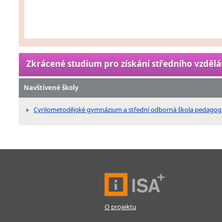
Zkrácené studium pro získání středního vzdělá
Navštívené školy
Cyrilometodějské gymnázium a střední odborná škola pedagogi
O projektu