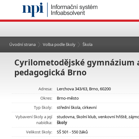
Úvodní strana
Volba podle školy
Škola
Cyrilometodějské gymnázium a
pedagogická Brno
Adresa:
Lerchova 343/63, Brno, 60200
Okres:
Brno-město
Typ školy:
střední škola, církevní
Vybavení školy a její
studovna, školní klub, venkovní hřiště, záj
nabídka:
školy
Velikost školy:
SŠ 501 - 550 žáků