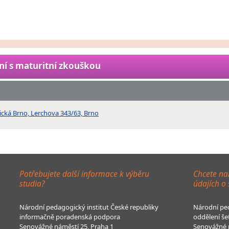
ní s maturitní zkouškou
cká Brno, Lerchova 343/63, Brno
Potřebujete další informace k výběru
Chcete na
studia?
údajích o
Národní pedagogický institut České republiky
Národní ped
informačně poradenská podpora
oddělení še
Senovážné náměstí 25, Praha 1
Senovážné n