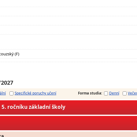
couzský (F)
/2027
ální
Specifické poruchy učení
Forma studia
:
Denní
Veče
5. ročníku základní školy
ka