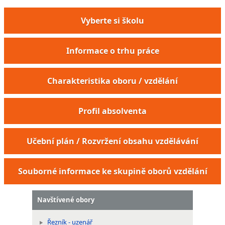
Vyberte si školu
Informace o trhu práce
Charakteristika oboru / vzdělání
Profil absolventa
Učební plán / Rozvržení obsahu vzdělávání
Souborné informace ke skupině oborů vzdělání
Navštívené obory
Řezník - uzenář