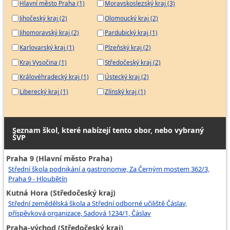
Hlavní město Praha (1)
Moravskoslezský kraj (3)
Jihočeský kraj (2)
Olomoucký kraj (2)
Jihomoravský kraj (2)
Pardubický kraj (1)
Karlovarský kraj (1)
Plzeňský kraj (2)
Kraj Vysočina (1)
Středočeský kraj (2)
Královéhradecký kraj (1)
Ústecký kraj (2)
Liberecký kraj (1)
Zlínský kraj (1)
Seznam škol, které nabízejí tento obor, nebo vybraný
ŠVP
Praha 9 (Hlavní město Praha)
Střední škola podnikání a gastronomie, Za Černým mostem 362/3,
Praha 9 - Hloubětín
Kutná Hora (Středočeský kraj)
Střední zemědělská škola a Střední odborné učiliště Čáslav,
příspěvková organizace, Sadová 1234/1, Čáslav
Praha-východ (Středočeský kraj)