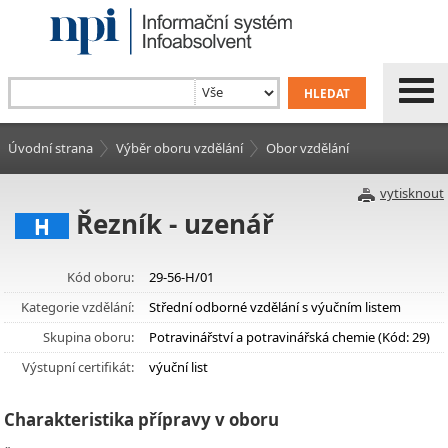
Úvodní strana
Výběr oboru vzdělání
Obor vzdělání
vytisknout
Řezník - uzenář
H
Kód oboru:
29-56-H/01
Kategorie vzdělání:
Střední odborné vzdělání s výučním listem
Skupina oboru:
Potravinářství a potravinářská chemie (Kód: 29)
Výstupní certifikát:
výuční list
Charakteristika přípravy v oboru