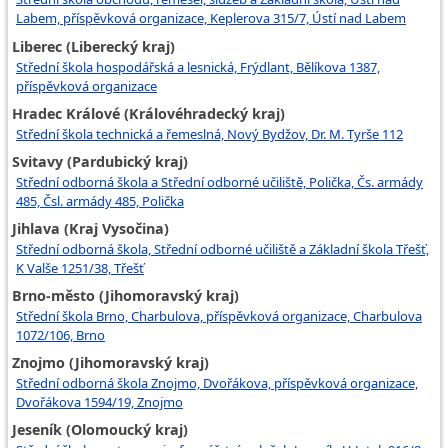
Labem, příspěvková organizace, Keplerova 315/7, Ústí nad Labem
Liberec (Liberecký kraj)
Střední škola hospodářská a lesnická, Frýdlant, Bělíkova 1387,
příspěvková organizace
Hradec Králové (Královéhradecký kraj)
Střední škola technická a řemeslná, Nový Bydžov, Dr. M. Tyrše 112
Svitavy (Pardubický kraj)
Střední odborná škola a Střední odborné učiliště, Polička, Čs. armády
485, Čsl. armády 485, Polička
Jihlava (Kraj Vysočina)
Střední odborná škola, Střední odborné učiliště a Základní škola Třešť,
K Valše 1251/38, Třešť
Brno-město (Jihomoravský kraj)
Střední škola Brno, Charbulova, příspěvková organizace, Charbulova
1072/106, Brno
Znojmo (Jihomoravský kraj)
Střední odborná škola Znojmo, Dvořákova, příspěvková organizace,
Dvořákova 1594/19, Znojmo
Jeseník (Olomoucký kraj)