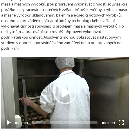
masa a masných výrobků, jsou připraveni vykonávat činnosti související s
porážkou a zpracováním jatečných zvířat, drůbeže, zvěřiny a ryb na maso
a masné výrobky, skladováním, balením a expedicí hotových výrobků,
obsluhou a prováděním základní údržby technologického zařízení,
vykonávat činnosti související s prodejem masa a masných výrobků. Po
nezbytném zapracování jsou rovněž připraveni vykonávat
podnikatelskou činnost. Absolventi mohou pokračovat nástavbovým
studiem v oborech potravinářského zaměření nebo orientovaných na
podnikání.
Video
Player
00:00:03
00:06:33