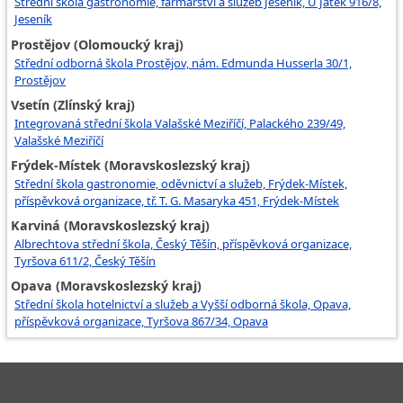
Střední škola gastronomie, farmářství a služeb Jeseník, U Jatek 916/8,
Jeseník
Prostějov (Olomoucký kraj)
Střední odborná škola Prostějov, nám. Edmunda Husserla 30/1,
Prostějov
Vsetín (Zlínský kraj)
Integrovaná střední škola Valašské Meziříčí, Palackého 239/49,
Valašské Meziříčí
Frýdek-Místek (Moravskoslezský kraj)
Střední škola gastronomie, oděvnictví a služeb, Frýdek-Místek,
příspěvková organizace, tř. T. G. Masaryka 451, Frýdek-Místek
Karviná (Moravskoslezský kraj)
Albrechtova střední škola, Český Těšín, příspěvková organizace,
Tyršova 611/2, Český Těšín
Opava (Moravskoslezský kraj)
Střední škola hotelnictví a služeb a Vyšší odborná škola, Opava,
příspěvková organizace, Tyršova 867/34, Opava