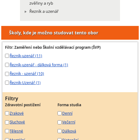
zvěřiny a ryb
Řezník a uzenář
Školy, kde je možno studovat tento obor
Filtr: Zaměření nebo Školní vzdělávací program (ŠVP)
Řezník-uzenář (11)
Řezník-uzenář - dálková forma (1)
Řezník - uzenář (10)
Řezník-Uzenář (1)
Filtry
Zdravotní postižení
Forma studia
Zrakové
Denní
Sluchové
Večerní
Tělesné
Dálková
Mentální
Distanční