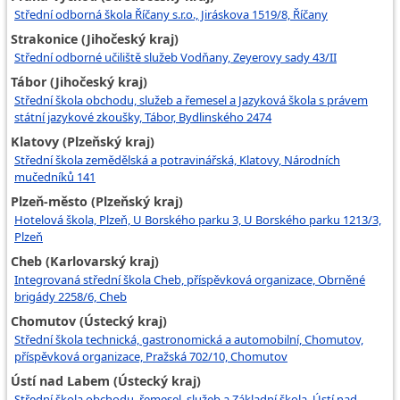
Střední odborná škola Říčany s.r.o., Jiráskova 1519/8, Říčany
Strakonice (Jihočeský kraj)
Střední odborné učiliště služeb Vodňany, Zeyerovy sady 43/II
Tábor (Jihočeský kraj)
Střední škola obchodu, služeb a řemesel a Jazyková škola s právem
státní jazykové zkoušky, Tábor, Bydlinského 2474
Klatovy (Plzeňský kraj)
Střední škola zemědělská a potravinářská, Klatovy, Národních
mučedníků 141
Plzeň-město (Plzeňský kraj)
Hotelová škola, Plzeň, U Borského parku 3, U Borského parku 1213/3,
Plzeň
Cheb (Karlovarský kraj)
Integrovaná střední škola Cheb, příspěvková organizace, Obrněné
brigády 2258/6, Cheb
Chomutov (Ústecký kraj)
Střední škola technická, gastronomická a automobilní, Chomutov,
příspěvková organizace, Pražská 702/10, Chomutov
Ústí nad Labem (Ústecký kraj)
Střední škola obchodu, řemesel, služeb a Základní škola, Ústí nad