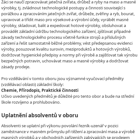
Žáci se naučí zpracovávat jatečná zvířata, drůbež a ryby na maso a masné
výrobky, tj. zvládnout technologické postupy a činnosti související s
porážkou a zpracováním jatečných zvířat, drůbeže, zvěřiny a ryb, bourat,
upravovat a třídit maso pro výsekové a výrobní účely, vyrábět masné
výrobky, skladovat, balit a expedovat hotové výrobky, obsluhovat a
provádět základní údržbu technologického zařízení, zjišťovat případné
závady technologického procesu včetně funkce strojů a příslušných
zařízení a řešit samostatně běžné problémy, vést předepsanou evidenci
výroby, posuzovat kvalitu surovin, meziproduktů a hotových výrobků,
dodržovat hygienické předpisy a normy při výrobě a zajišťovat tak výrobu
bezpečných potravin, uchovávat maso a masné výrobky a dodržovat
zásady prodeje.
Pro vzdělávání v tomto oboru jsou významné vyučovací předměty
(vzdělávací oblasti) základní školy:
Chemie, Přírodopis, Praktické činnosti
Učivo uvedených předmětů je důležité pro tento obor a bude na střední
škole rozvíjeno a prohlubováno.
Uplatnění absolventů v oboru
Absolventi se uplatní při výkonu povolání řezník-uzenář v pozici
zaměstnance v masném průmyslu při těžení a zpracování masa a výrobě
masných výrobků a v obchodních zařízeních zabývajících se prodejem