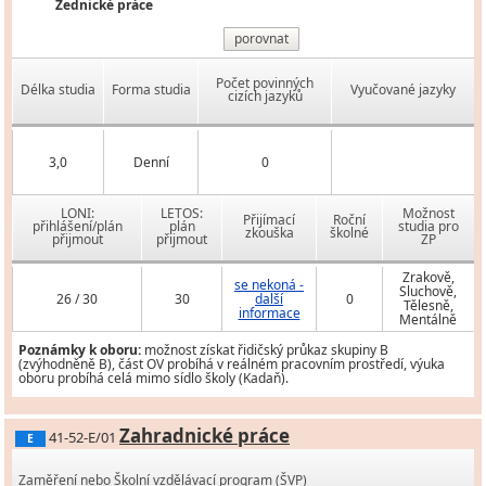
Zednické práce
porovnat
Počet povinných
Délka studia
Forma studia
Vyučované jazyky
cizích jazyků
3,0
Denní
0
LONI:
LETOS:
Možnost
Přijímací
Roční
přihlášení/plán
plán
studia pro
zkouška
školné
přijmout
přijmout
ZP
Zrakově,
se nekoná -
Sluchově,
26 / 30
30
další
0
Tělesně,
informace
Mentálně
Poznámky k oboru:
možnost získat řidičský průkaz skupiny B
(zvýhodněně B), část OV probíhá v reálném pracovním prostředí, výuka
oboru probíhá celá mimo sídlo školy (Kadaň).
Zahradnické práce
41-52-E/01
E
Zaměření nebo Školní vzdělávací program (ŠVP)