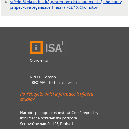
Střední škola technická, gastronomická a automobilní, Chomutov,
příspěvková organizace, Pražská 702/10, Chomutov
O projektu
NPI ČR – obsah
TREXIMA – technické řešení
Potřebujete další informace k výběru
studia?
Národní pedagogický institut České republiky
informačně poradenská podpora
Senovážné náměstí 25, Praha 1