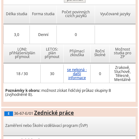
Počet povinných
Délka studia
Forma studia
Vyučované jazyky
cizích jazyků
3,0
Denní
0
LONI:
LETOS:
Možnost
Přijímací
Roční
přihlášení/plán
plán
studia pro
zkouška
školné
přijmout
přijmout
ZP
Zrakově,
se nekoná -
Sluchově,
18 / 30
30
další
0
Tělesně,
informace
Mentálně
Poznámky k oboru:
možnost získat řidičský průkaz skupiny B
(zvýhodněně B).
Zednické práce
36-67-E/01
E
Zaměření nebo Školní vzdělávací program (ŠVP)