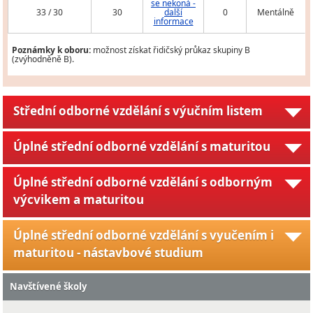
se nekoná -
33 / 30
30
další
0
Mentálně
informace
Poznámky k oboru:
možnost získat řidičský průkaz skupiny B
(zvýhodněně B).
Střední odborné vzdělání s výučním listem
Úplné střední odborné vzdělání s maturitou
Úplné střední odborné vzdělání s odborným
výcvikem a maturitou
Úplné střední odborné vzdělání s vyučením i
maturitou - nástavbové studium
Navštívené školy