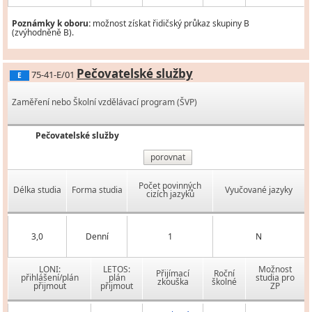
Poznámky k oboru:
možnost získat řidičský průkaz skupiny B
(zvýhodněně B).
Pečovatelské služby
75-41-E/01
E
Zaměření nebo Školní vzdělávací program (ŠVP)
Pečovatelské služby
porovnat
Počet povinných
Délka studia
Forma studia
Vyučované jazyky
cizích jazyků
3,0
Denní
1
N
LONI:
LETOS:
Možnost
Přijímací
Roční
přihlášení/plán
plán
studia pro
zkouška
školné
přijmout
přijmout
ZP