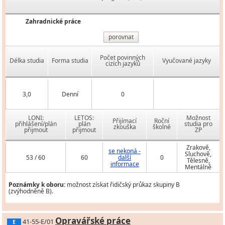
Zahradnické práce
porovnat
Počet povinných
Délka studia
Forma studia
Vyučované jazyky
cizích jazyků
3,0
Denní
0
LONI:
LETOS:
Možnost
Přijímací
Roční
přihlášení/plán
plán
studia pro
zkouška
školné
přijmout
přijmout
ZP
Zrakově,
se nekoná -
Sluchově,
53 / 60
60
další
0
Tělesně,
informace
Mentálně
Poznámky k oboru:
možnost získat řidičský průkaz skupiny B
(zvýhodněně B).
Opravářské práce
41-55-E/01
E