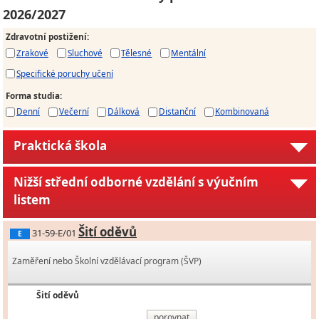
2026/2027
Zdravotní postižení
:
Zrakové
Sluchové
Tělesné
Mentální
Specifické poruchy učení
Forma studia
:
Denní
Večerní
Dálková
Distanční
Kombinovaná
Praktická škola
Nižší střední odborné vzdělání s výučním
listem
Šití oděvů
31-59-E/01
E
Zaměření nebo Školní vzdělávací program (ŠVP)
Šití oděvů
porovnat