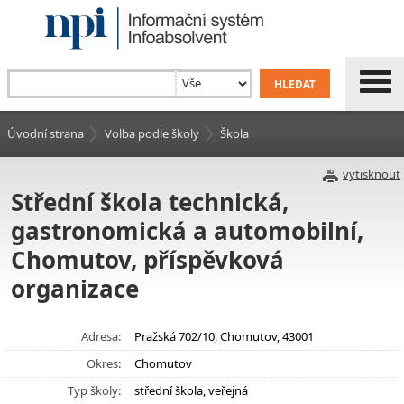
Úvodní strana
Volba podle školy
Škola
vytisknout
Střední škola technická,
gastronomická a automobilní,
Chomutov, příspěvková
organizace
Adresa:
Pražská 702/10, Chomutov, 43001
Okres:
Chomutov
Typ školy:
střední škola, veřejná