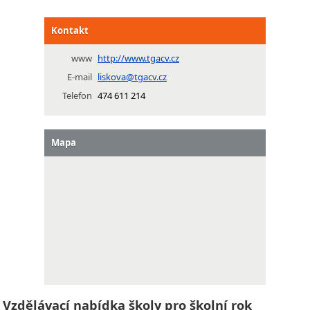
Kontakt
www
http://www.tgacv.cz
E-mail
liskova@tgacv.cz
Telefon
474 611 214
Mapa
Vzdělávací nabídka školy pro školní rok