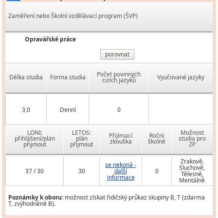
Zaměření nebo Školní vzdělávací program (ŠVP)
Opravářské práce
porovnat
Počet povinných
Délka studia
Forma studia
Vyučované jazyky
cizích jazyků
3,0
Denní
0
LONI:
LETOS:
Možnost
Přijímací
Roční
přihlášení/plán
plán
studia pro
zkouška
školné
přijmout
přijmout
ZP
Zrakově,
se nekoná -
Sluchově,
37 / 30
30
další
0
Tělesně,
informace
Mentálně
Poznámky k oboru:
možnost získat řidičský průkaz skupiny B, T (zdarma
T, zvýhodněně B).