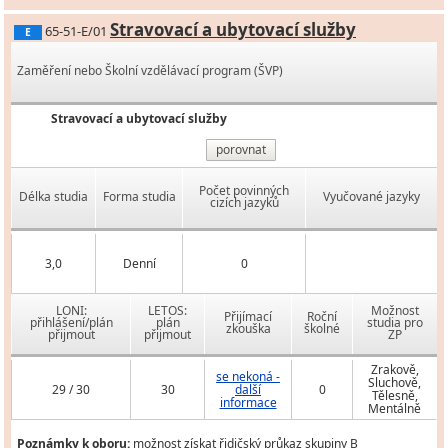
Stravovací a ubytovací služby
65-51-E/01
E
Zaměření nebo Školní vzdělávací program (ŠVP)
Stravovací a ubytovací služby
porovnat
Počet povinných
Délka studia
Forma studia
Vyučované jazyky
cizích jazyků
3,0
Denní
0
LONI:
LETOS:
Možnost
Přijímací
Roční
přihlášení/plán
plán
studia pro
zkouška
školné
přijmout
přijmout
ZP
Zrakově,
se nekoná -
Sluchově,
29 / 30
30
další
0
Tělesně,
informace
Mentálně
Poznámky k oboru:
možnost získat řidičský průkaz skupiny B