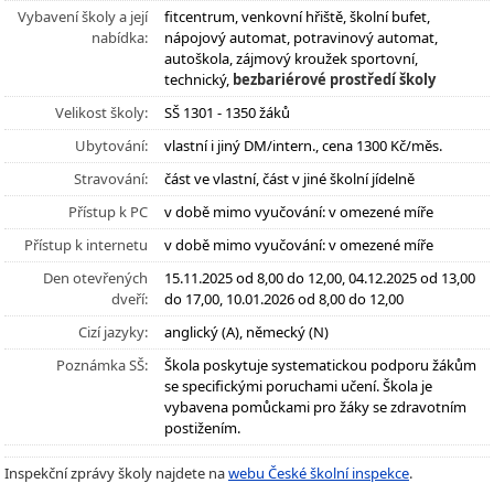
Vybavení školy a její
fitcentrum, venkovní hřiště, školní bufet,
nabídka:
nápojový automat, potravinový automat,
autoškola, zájmový kroužek sportovní,
technický,
bezbariérové prostředí školy
Velikost školy:
SŠ 1301 - 1350 žáků
Ubytování:
vlastní i jiný DM/intern., cena 1300 Kč/měs.
Stravování:
část ve vlastní, část v jiné školní jídelně
Přístup k PC
v době mimo vyučování: v omezené míře
Přístup k internetu
v době mimo vyučování: v omezené míře
Den otevřených
15.11.2025 od 8,00 do 12,00, 04.12.2025 od 13,00
dveří:
do 17,00, 10.01.2026 od 8,00 do 12,00
Cizí jazyky:
anglický (A), německý (N)
Poznámka SŠ:
Škola poskytuje systematickou podporu žákům
se specifickými poruchami učení. Škola je
vybavena pomůckami pro žáky se zdravotním
postižením.
Inspekční zprávy školy najdete na
webu České školní inspekce
.