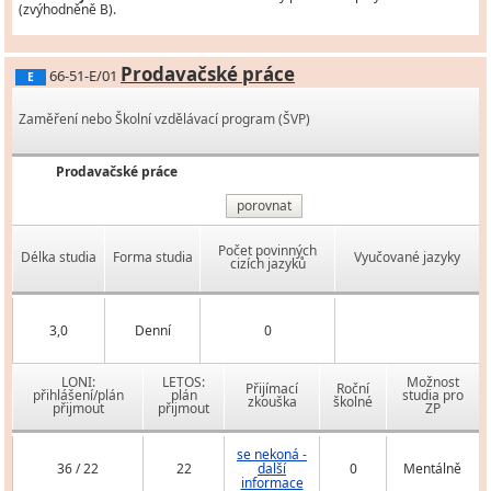
(zvýhodněně B).
Prodavačské práce
66-51-E/01
E
Zaměření nebo Školní vzdělávací program (ŠVP)
Prodavačské práce
porovnat
Počet povinných
Délka studia
Forma studia
Vyučované jazyky
cizích jazyků
3,0
Denní
0
LONI:
LETOS:
Možnost
Přijímací
Roční
přihlášení/plán
plán
studia pro
zkouška
školné
přijmout
přijmout
ZP
se nekoná -
36 / 22
22
další
0
Mentálně
informace