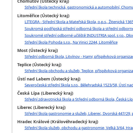
Chomutov (Ústecký kraj)
Střední škola technická, gastronomická a automobilní, Chom
Litoměřice (Ústecký kraj)
LITEGRA - Střední škola a Mateřská škola, o.p.s., Žitenická 136
Soukromá podřipská střední odborná škola a střední odborné u
Soukromé střední odborné učiliště INDUSTRIA spol. s r.o., Dlo
Střední škola Pohoda s.r.o., Na Vinici 2244, Litoměřice
Most (Ústecký kraj)
Střední odborná škola, Litvínov - Hamr, příspěvková organizac
Teplice (Ústecký kraj)
Střední škola obchodu a služeb, Teplice, příspěvková organiza
Ústí nad Labem (Ústecký kraj)
Severočeská střední škola s.r.o., Bělehradská 1523/58, Ústí n
Česká Lípa (Liberecký kraj)
Střední zdravotnická škola a Střední odborná škola, Česká Lípa
Liberec (Liberecký kraj)
Střední škola gastronomie a služeb, Liberec, Dvorská 447/29,
Hradec Králové (Královéhradecký kraj)
Střední škola služeb, obchodu a gastronomie, Velká 3/64, Hra