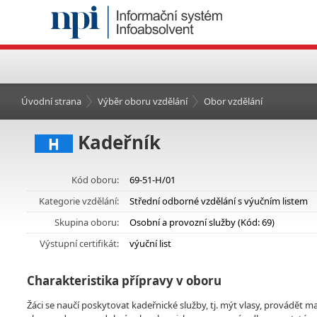
Úvodní strana
Výběr oboru vzdělání
Obor vzdělání
Kadeřník
H
Kód oboru:
69-51-H/01
Kategorie vzdělání:
Střední odborné vzdělání s výučním listem
Skupina oboru:
Osobní a provozní služby (Kód: 69)
Výstupní certifikát:
výuční list
Charakteristika přípravy v oboru
Žáci se naučí poskytovat kadeřnické služby, tj. mýt vlasy, provádět m