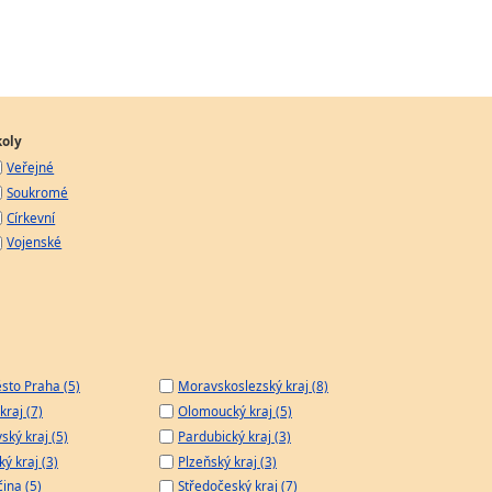
koly
Veřejné
Soukromé
Církevní
Vojenské
sto Praha (5)
Moravskoslezský kraj (8)
kraj (7)
Olomoucký kraj (5)
ský kraj (5)
Pardubický kraj (3)
ý kraj (3)
Plzeňský kraj (3)
čina (5)
Středočeský kraj (7)