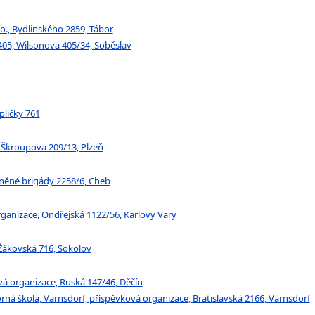
o., Bydlinského 2859, Tábor
 405, Wilsonova 405/34, Soběslav
pličky 761
, Škroupova 209/13, Plzeň
rněné brigády 2258/6, Cheb
rganizace, Ondřejská 1122/56, Karlovy Vary
 Žákovská 716, Sokolov
ová organizace, Ruská 147/46, Děčín
rná škola, Varnsdorf, příspěvková organizace, Bratislavská 2166, Varnsdorf