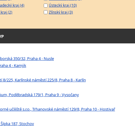
adecký kraj (4)
Ústecký kraj (10)
kraj (2)
Zlínský kraj (3)
VP
áborská 350/32, Praha 4 - Nusle
Praha 4 - Kamýk
í 8/225, Karlínské náměstí 225/8, Praha 8 - Karlín
ium, Poděbradská 179/1, Praha 9 - Vysočany
é učiliště s.r.o., Trhanovské náměstí 129/8, Praha 10 - Hostivař
a Šípka 187, Stochov