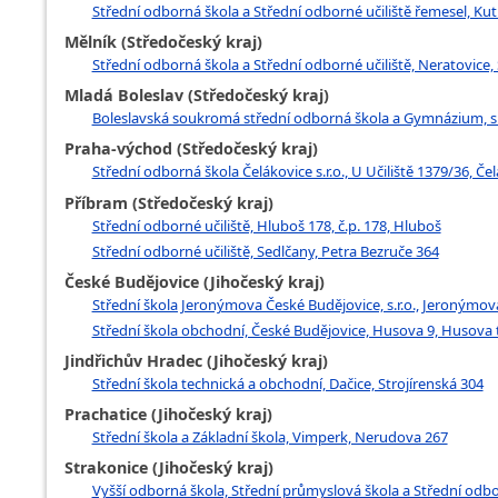
Střední odborná škola a Střední odborné učiliště řemesel, Ku
Mělník (Středočeský kraj)
Střední odborná škola a Střední odborné učiliště, Neratovice, 
Mladá Boleslav (Středočeský kraj)
Boleslavská soukromá střední odborná škola a Gymnázium, s.r.
Praha-východ (Středočeský kraj)
Střední odborná škola Čelákovice s.r.o., U Učiliště 1379/36, Če
Příbram (Středočeský kraj)
Střední odborné učiliště, Hluboš 178, č.p. 178, Hluboš
Střední odborné učiliště, Sedlčany, Petra Bezruče 364
České Budějovice (Jihočeský kraj)
Střední škola Jeronýmova České Budějovice, s.r.o., Jeronýmov
Střední škola obchodní, České Budějovice, Husova 9, Husova t
Jindřichův Hradec (Jihočeský kraj)
Střední škola technická a obchodní, Dačice, Strojírenská 304
Prachatice (Jihočeský kraj)
Střední škola a Základní škola, Vimperk, Nerudova 267
Strakonice (Jihočeský kraj)
Vyšší odborná škola, Střední průmyslová škola a Střední odbo