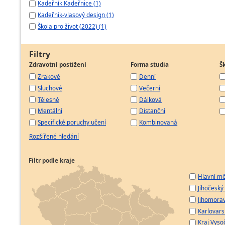
Kadeřník Kadeřnice (1)
Kadeřník-vlasový design (1)
Škola pro život (2022) (1)
Filtry
Zdravotní postižení
Forma studia
Š
Zrakové
Denní
Sluchové
Večerní
Tělesné
Dálková
Mentální
Distanční
Specifické poruchy učení
Kombinovaná
Rozšířené hledání
Filtr podle kraje
Hlavní mě
Jihočeský 
Jihomorav
Karlovarsk
Kraj Vyso