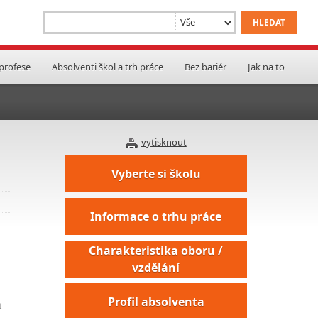
 profese
Absolventi škol a trh práce
Bez bariér
Jak na to
vytisknout
Vyberte si školu
Informace o trhu práce
Charakteristika oboru /
vzdělání
Profil absolventa
t