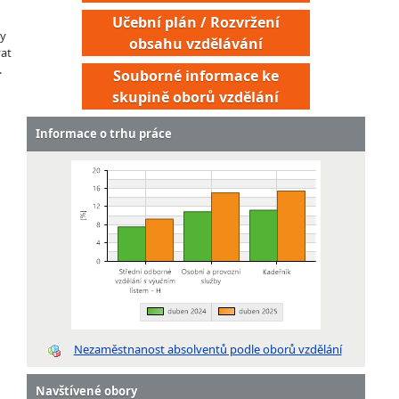
Učební plán / Rozvržení
dy
obsahu vzdělávání
vat
.
Souborné informace ke
skupině oborů vzdělání
Informace o trhu práce
Nezaměstnanost absolventů podle oborů vzdělání
Navštívené obory