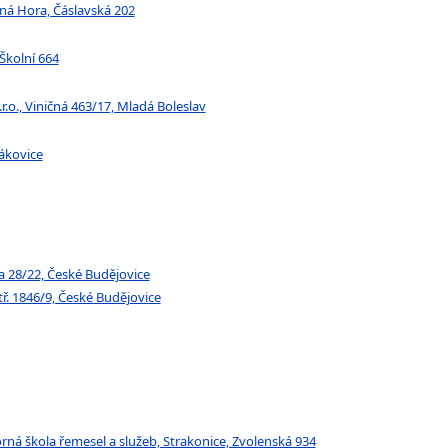
tná Hora, Čáslavská 202
Školní 664
o., Viničná 463/17, Mladá Boleslav
lákovice
a 28/22, České Budějovice
ř. 1846/9, České Budějovice
rná škola řemesel a služeb, Strakonice, Zvolenská 934