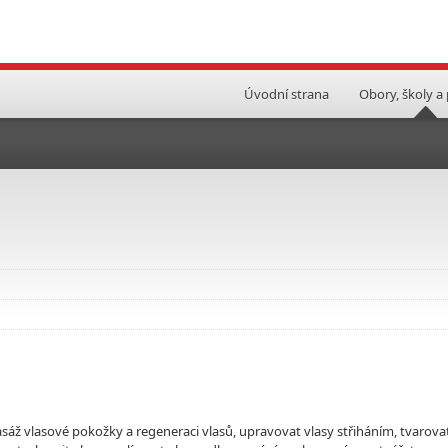
Úvodní strana
Obory, školy a
asáž vlasové pokožky a regeneraci vlasů, upravovat vlasy střiháním, tvarova