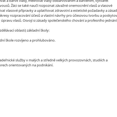
at a barvit vlasy, melírovat vlasy odbarvováním a barvením, vytvářet
ovousů. Žáci se také naučí rozpoznat závažné onemocnění vlasů a vlasové
ívat vlasové přípravky a uplatňovat zdravotní a estetické požadavky a zása
ákresy rozpracování účesů a vlastní návrhy pro účesovou tvorbu a poskyto
úpravu vlasů. Osvojí si zásady společenského chování a profesního jednání
lávací oblasti) základní školy:
dní škole rozvíjeno a prohlubováno.
í kadeřnické služby v malých a středně velkých provozovnách, studiích a
rech orientovaných na podnikání.