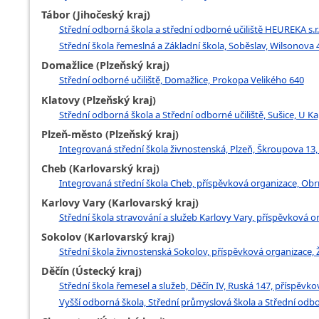
Tábor (Jihočeský kraj)
Střední odborná škola a střední odborné učiliště HEUREKA s.r.
Střední škola řemeslná a Základní škola, Soběslav, Wilsonova
Domažlice (Plzeňský kraj)
Střední odborné učiliště, Domažlice, Prokopa Velikého 640
Klatovy (Plzeňský kraj)
Střední odborná škola a Střední odborné učiliště, Sušice, U Ka
Plzeň-město (Plzeňský kraj)
Integrovaná střední škola živnostenská, Plzeň, Škroupova 13
Cheb (Karlovarský kraj)
Integrovaná střední škola Cheb, příspěvková organizace, Ob
Karlovy Vary (Karlovarský kraj)
Střední škola stravování a služeb Karlovy Vary, příspěvková o
Sokolov (Karlovarský kraj)
Střední škola živnostenská Sokolov, příspěvková organizace,
Děčín (Ústecký kraj)
Střední škola řemesel a služeb, Děčín IV, Ruská 147, příspěvk
Vyšší odborná škola, Střední průmyslová škola a Střední odbo