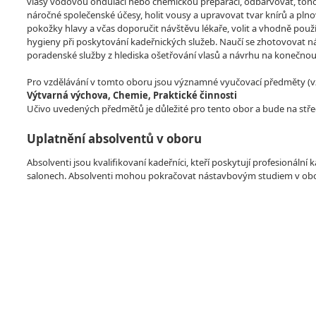
vlasy vodovou ondulací nebo chemickou preparací, odbarvovat, tónov
náročné společenské účesy, holit vousy a upravovat tvar knírů a pln
pokožky hlavy a včas doporučit návštěvu lékaře, volit a vhodně použ
hygieny při poskytování kadeřnických služeb. Naučí se zhotovovat n
poradenské služby z hlediska ošetřování vlasů a návrhu na konečnou 
Pro vzdělávání v tomto oboru jsou významné vyučovací předměty (vzdě
Výtvarná výchova, Chemie, Praktické činnosti
Učivo uvedených předmětů je důležité pro tento obor a bude na stře
Uplatnění absolventů v oboru
Absolventi jsou kvalifikovaní kadeřníci, kteří poskytují profesionáln
salonech. Absolventi mohou pokračovat nástavbovým studiem v obo