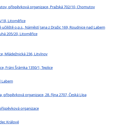
utov, příspěvková organizace, Pražská 702/10, Chomutov
5/18, Litoměřice
čiliště o.p.s., Náměstí Jana z Dražic 169, Roudnice nad Labem
uhá 205/20, Litoměřice
e, Mládežnická 236, Litvínov
ce, Fráni Šrámka 1350/1, Teplice
ad Labem
, příspěvková organizace, 28. října 2707, Česká Lípa
 příspěvková organizace
dec Králové