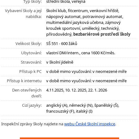
Typ školy:
střední škola, veřejná
Vybavení školy a její
školní klub, fitcentrum, venkovní hřiště,
nabídka:
nápojový automat, potravinový automat,
multimediální jazyková učebna, zájmový
kroužek sportovní, umělecký, technický,
přírodovědný,
bezbariérové prostředí školy
Velikost školy:
SŠ 551 - 600 žáků
Ubytování:
vlastní DM/intern., cena 1600 Kč/měs.
Stravování:
v školní jídelně
Přístup k PC
v době mimo vyučování: v neomezené míře
Přístup k internetu
v době mimo vyučování: v neomezené míře
Den otevřených
4.11.2025, 10. 12. 2025, 22. 1. 2026
dveří:
Cizí jazyky:
anglický (A), německý (N), španělský (Š),
francouzský (F), italský (I)
Inspekční zprávy školy najdete na
webu České školní inspekce
.