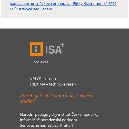
nad Labem, příspěvková organizace, Elišky Krásnohorské 2069,
Dvůr Králové nad Labem
O projektu
NPI ČR – obsah
TREXIMA – technické řešení
Potřebujete další informace k výběru
studia?
Národní pedagogický institut České republiky
informačně poradenská podpora
Senovážné náměstí 25, Praha 1