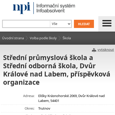
Úvodní strana
Volba podle školy
Škola
vytisknout
Střední průmyslová škola a
Střední odborná škola, Dvůr
Králové nad Labem, příspěvková
organizace
Adresa:
Elišky Krásnohorské 2069, Dvůr Králové nad
Labem, 54401
Okres:
Trutnov