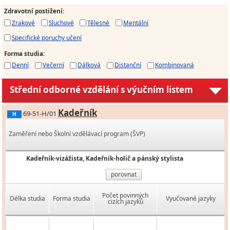
Zdravotní postižení
:
Zrakové
Sluchové
Tělesné
Mentální
Specifické poruchy učení
Forma studia
:
Denní
Večerní
Dálková
Distanční
Kombinovaná
Střední odborné vzdělání s výučním listem
Kadeřník
69-51-H/01
H
Zaměření nebo Školní vzdělávací program (ŠVP)
Kadeřník-vizážista, Kadeřník-holič a pánský stylista
porovnat
Počet povinných
Délka studia
Forma studia
Vyučované jazyky
cizích jazyků