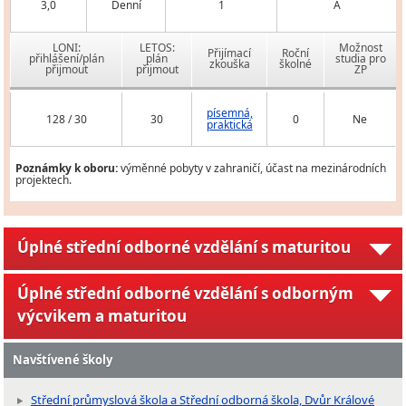
3,0
Denní
1
A
LONI:
LETOS:
Možnost
Přijímací
Roční
přihlášení/plán
plán
studia pro
zkouška
školné
přijmout
přijmout
ZP
písemná,
128 / 30
30
0
Ne
praktická
Poznámky k oboru:
výměnné pobyty v zahraničí, účast na mezinárodních
projektech.
Úplné střední odborné vzdělání s maturitou
Úplné střední odborné vzdělání s odborným
výcvikem a maturitou
Navštívené školy
Střední průmyslová škola a Střední odborná škola, Dvůr Králové