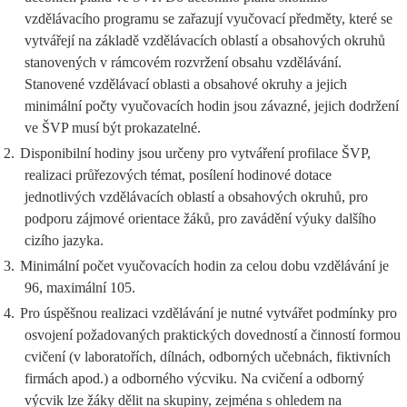
vzdělávacího programu se zařazují vyučovací předměty, které se
vytvářejí na základě vzdělávacích oblastí a obsahových okruhů
stanovených v rámcovém rozvržení obsahu vzdělávání.
Stanovené vzdělávací oblasti a obsahové okruhy a jejich
minimální počty vyučovacích hodin jsou závazné, jejich dodržení
ve ŠVP musí být prokazatelné.
2.
Disponibilní hodiny jsou určeny pro vytváření profilace ŠVP,
realizaci průřezových témat, posílení hodinové dotace
jednotlivých vzdělávacích oblastí a obsahových okruhů, pro
podporu zájmové orientace žáků, pro zavádění výuky dalšího
cizího jazyka.
3.
Minimální počet vyučovacích hodin za celou dobu vzdělávání je
96, maximální 105.
4.
Pro úspěšnou realizaci vzdělávání je nutné vytvářet podmínky pro
osvojení požadovaných praktických dovedností a činností formou
cvičení (v laboratořích, dílnách, odborných učebnách, fiktivních
firmách apod.) a odborného výcviku. Na cvičení a odborný
výcvik lze žáky dělit na skupiny, zejména s ohledem na