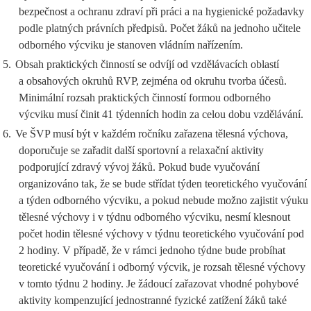
bezpečnost a ochranu zdraví při práci a na hygienické požadavky
podle platných právních předpisů. Počet žáků na jednoho učitele
odborného výcviku je stanoven vládním nařízením.
5.
Obsah praktických činností se odvíjí od vzdělávacích oblastí
a obsahových okruhů RVP, zejména od okruhu tvorba účesů.
Minimální rozsah praktických činností formou odborného
výcviku musí činit 41 týdenních hodin za celou dobu vzdělávání.
6.
Ve ŠVP musí být v každém ročníku zařazena tělesná výchova,
doporučuje se zařadit další sportovní a relaxační aktivity
podporující zdravý vývoj žáků. Pokud bude vyučování
organizováno tak, že se bude střídat týden teoretického vyučování
a týden odborného výcviku, a pokud nebude možno zajistit výuku
tělesné výchovy i v týdnu odborného výcviku, nesmí klesnout
počet hodin tělesné výchovy v týdnu teoretického vyučování pod
2 hodiny. V případě, že v rámci jednoho týdne bude probíhat
teoretické vyučování i odborný výcvik, je rozsah tělesné výchovy
v tomto týdnu 2 hodiny. Je žádoucí zařazovat vhodné pohybové
aktivity kompenzující jednostranné fyzické zatížení žáků také