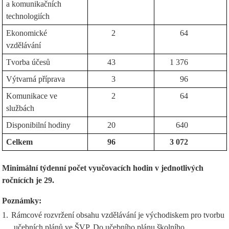
a komunikačních
technologiích
Ekonomické
2
64
vzdělávání
Tvorba účesů
43
1 376
Výtvarná příprava
3
96
Komunikace ve
2
64
službách
Disponibilní hodiny
20
640
Celkem
96
3 072
Minimální týdenní počet vyučovacích hodin v jednotlivých
ročnících je 29.
Poznámky:
1.
Rámcové rozvržení obsahu vzdělávání je východiskem pro tvorbu
učebních plánů ve ŠVP. Do učebního plánu školního