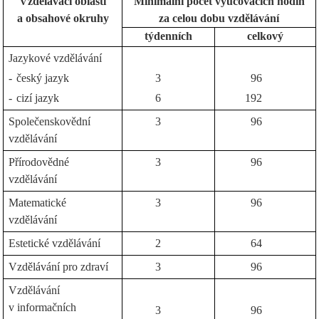
Vzdělávací oblasti
Minimální počet vyučovacích hodin
a obsahové okruhy
za celou dobu vzdělávání
týdenních
celkový
Jazykové vzdělávání
-
český jazyk
3
96
-
cizí jazyk
6
192
Společenskovědní
3
96
vzdělávání
Přírodovědné
3
96
vzdělávání
Matematické
3
96
vzdělávání
Estetické vzdělávání
2
64
Vzdělávání pro zdraví
3
96
Vzdělávání
v informačních
3
96