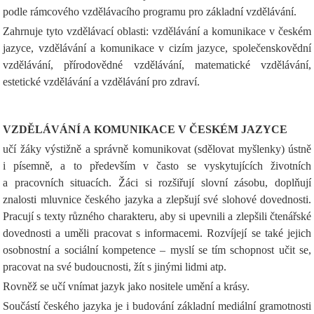
podle rámcového vzdělávacího programu pro základní vzdělávání.
Zahrnuje tyto vzdělávací oblasti: vzdělávání a komunikace v českém
jazyce, vzdělávání a komunikace v cizím jazyce, společenskovědní
vzdělávání, přírodovědné vzdělávání, matematické vzdělávání,
estetické vzdělávání a vzdělávání pro zdraví.
VZDĚLÁVÁNÍ A KOMUNIKACE V ČESKÉM JAZYCE
učí žáky výstižně a správně komunikovat (sdělovat myšlenky) ústně
i písemně, a to především v často se vyskytujících životních
a pracovních situacích. Žáci si rozšiřují slovní zásobu, doplňují
znalosti mluvnice českého jazyka a zlepšují své slohové dovednosti.
Pracují s texty různého charakteru, aby si upevnili a zlepšili čtenářské
dovednosti a uměli pracovat s informacemi. Rozvíjejí se také jejich
osobnostní a sociální kompetence – myslí se tím schopnost učit se,
pracovat na své budoucnosti, žít s jinými lidmi atp.
Rovněž se učí vnímat jazyk jako nositele umění a krásy.
Součástí českého jazyka je i budování základní mediální gramotnosti