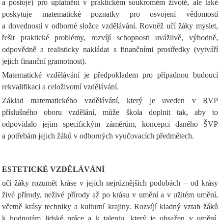
a postoje) pro uplatnění v praktickém soukromém životě, ale také
poskytuje matematické poznatky pro osvojení vědomostí
a dovedností v odborné složce vzdělávání. Rovněž učí žáky myslet,
řešit praktické problémy, rozvíjí schopnosti uvážlivě, výhodně,
odpovědně a realisticky nakládat s finančními prostředky (vytváří
jejich finanční gramotnost).
Matematické vzdělávání je předpokladem pro případnou budoucí
rekvalifikaci a celoživotní vzdělávání.
Základ matematického vzdělávání, který je uveden v RVP
příslušného oboru vzdělání, může škola doplnit tak, aby to
odpovídalo jejím specifickým záměrům, koncepci daného ŠVP
a potřebám jejich žáků v odborných vyučovacích předmětech.
ESTETICKÉ VZDĚLÁVÁNÍ
učí žáky rozumět kráse v jejích nejrůznějších podobách – od krásy
živé přírody, neživé přírody až po krásu v umění a v užitém umění,
včetně krásy techniky a kulturní krajiny. Rozvíjí kladný vztah žáků
k hodnotám lidské práce a k talentu, který je obsažen v umění.