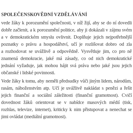
SPOLEČENSKOVĚDNÍ VZDĚLÁVÁNÍ
vede žáky k porozumění společnosti, v níž žijí, aby se do ní dovedli
dobře začlenit, a k porozumění politice, aby ji dokázali v zájmu svém
a v demokratickém smyslu ovlivnit. Doplňuje jejich nejpotřebnější
poznatky o právu a hospodářství, učí je rozlišovat dobro od zla
a rozhodovat se uvážlivě a odpovědně. Vysvětluje jim, co pro ně
znamená demokracie, jaké má zásady, co od nich demokratické
jednání vyžaduje, jak mohou hájit svá práva nebo jaké jsou jejich
občanské i lidské povinnosti.
Vede žáky k tomu, aby neměli předsudky vůči jiným lidem, národům,
rasám, náboženstvím atp. Učí je uvážlivě nakládat s penězi a řešit
jejich finanční a sociální záležitosti (finanční gramotnost). Cvičí
dovednost žáků orientovat se v nabídce masových médií (tisk,
rozhlas, televize, internet), kriticky k nim přistupovat a nenechat se
jimi ovládat (mediální gramotnost).