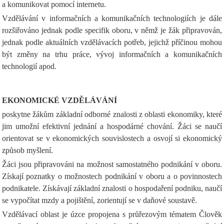
a komunikovat pomocí internetu.
Vzdělávání v informačních a komunikačních technologiích je dále
rozšiřováno jednak podle specifik oboru, v němž je žák připravován,
jednak podle aktuálních vzdělávacích potřeb, jejichž příčinou mohou
být změny na trhu práce, vývoj informačních a komunikačních
technologií apod.
EKONOMICKÉ VZDĚLÁVÁNÍ
poskytne žákům základní odborné znalosti z oblasti ekonomiky, které
jim umožní efektivní jednání a hospodárné chování. Žáci se naučí
orientovat se v ekonomických souvislostech a osvojí si ekonomický
způsob myšlení.
Žáci jsou připravováni na možnost samostatného podnikání v oboru.
Získají poznatky o možnostech podnikání v oboru a o povinnostech
podnikatele. Získávají základní znalosti o hospodaření podniku, naučí
se vypočítat mzdy a pojištění, zorientují se v daňové soustavě.
Vzdělávací oblast je úzce propojena s průřezovým tématem Člověk