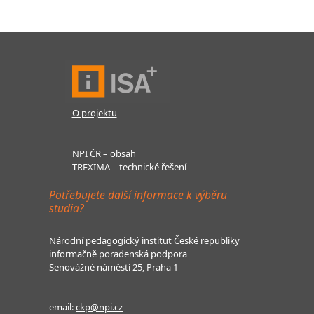
O projektu
NPI ČR – obsah
TREXIMA – technické řešení
Potřebujete další informace k výběru
studia?
Národní pedagogický institut České republiky
informačně poradenská podpora
Senovážné náměstí 25, Praha 1
email:
ckp@npi.cz