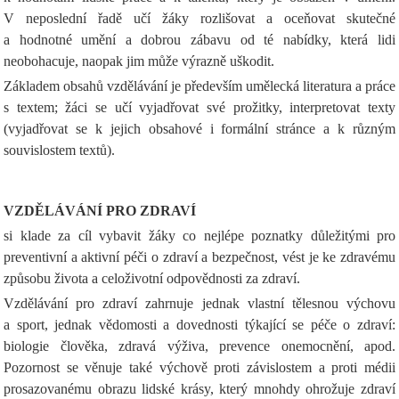
V neposlední řadě učí žáky rozlišovat a oceňovat skutečné
a hodnotné umění a dobrou zábavu od té nabídky, která lidi
neobohacuje, naopak jim může výrazně uškodit.
Základem obsahů vzdělávání je především umělecká literatura a práce
s textem; žáci se učí vyjadřovat své prožitky, interpretovat texty
(vyjadřovat se k jejich obsahové i formální stránce a k různým
souvislostem textů).
VZDĚLÁVÁNÍ PRO ZDRAVÍ
si klade za cíl vybavit žáky co nejlépe poznatky důležitými pro
preventivní a aktivní péči o zdraví a bezpečnost, vést je ke zdravému
způsobu života a celoživotní odpovědnosti za zdraví.
Vzdělávání pro zdraví zahrnuje jednak vlastní tělesnou výchovu
a sport, jednak vědomosti a dovednosti týkající se péče o zdraví:
biologie člověka, zdravá výživa, prevence onemocnění, apod.
Pozornost se věnuje také výchově proti závislostem a proti médii
prosazovanému obrazu lidské krásy, který mnohdy ohrožuje zdraví