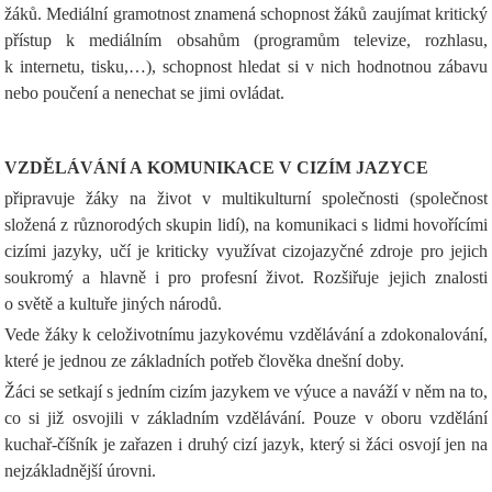
žáků. Mediální gramotnost znamená schopnost žáků zaujímat kritický
přístup k mediálním obsahům (programům televize, rozhlasu,
k internetu, tisku,…), schopnost hledat si v nich hodnotnou zábavu
nebo poučení a nenechat se jimi ovládat.
VZDĚLÁVÁNÍ A KOMUNIKACE V CIZÍM JAZYCE
připravuje žáky na život v multikulturní společnosti (společnost
složená z různorodých skupin lidí), na komunikaci s lidmi hovořícími
cizími jazyky, učí je kriticky využívat cizojazyčné zdroje pro jejich
soukromý a hlavně i pro profesní život. Rozšiřuje jejich znalosti
o světě a kultuře jiných národů.
Vede žáky k celoživotnímu jazykovému vzdělávání a zdokonalování,
které je jednou ze základních potřeb člověka dnešní doby.
Žáci se setkají s jedním cizím jazykem ve výuce a naváží v něm na to,
co si již osvojili v základním vzdělávání. Pouze v oboru vzdělání
kuchař-číšník je zařazen i druhý cizí jazyk, který si žáci osvojí jen na
nejzákladnější úrovni.