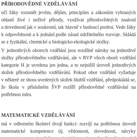
PŘÍRODOVĚDNÉ VZDĚLÁVÁNÍ
učí žáky rozumět jevům, dějům, principům a zákonům vybraných
oblastí živé i neživé přírody, využívat přírodovědných znalostí
a dovedností jak v soukromí, tak hlavně v budoucí profesi. Vede žáky
k odpovědnosti a k jednání podle zásad udržitelného rozvoje. Skládá
se z fyzikální, chemické a biologicko-ekologické složky.
V jednotlivých oborech vzdělání jsou rozdílné nároky na jednotlivé
složky přírodovědného vzdělávání, ale v RVP všech oborů vzdělání
kategorie H je uvedena jen jedna, a to nejnižší úroveň jednotlivých
složek přírodovědného vzdělávání. Pokud obor vzdělání vyžaduje
v některé ze shora uvedených složek hlubší vzdělání, předpokládá se,
že škola v příslušném ŠVP rozšíří přírodovědné vzdělávání na
potřebnou míru.
MATEMATICKÉ VZDĚLÁVÁNÍ
má v odborném školství dvojí funkci: rozvíjí na potřebnou úroveň
matematické kompetence (tj. vědomosti, dovednosti, návyky