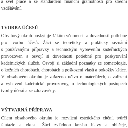
a svět práce a se standardem finanční gramotnosti pro střední
vzdělávání.
TVORBA ÚČESŮ
Obsahový okruh poskytuje žákům vědomosti a dovednosti potřebné
pro tvorbu účesů. Žáci se teoreticky a prakticky seznámí
s používanými přípravky a technickým vybavením kadeřnických
provozoven a osvojí si dovednosti potřebné pro poskytování
kadeřnických služeb. Osvojí si základní poznatky ze somatologie,
o kožních chorobách, chorobách a poškození vlasů a pokožky kštice.
V obsahovém okruhu je zařazeno učivo o materiálech, o zařízení
a vybavení kadeřnické provozovny, o technologických postupech
tvorby účesů a ze zdravovědy.
VÝTVARNÁ PŘÍPRAVA
Cílem obsahového okruhu je rozvíjení estetického cítění, tvůrčí
fantazie a vkusu. Žáci zvládnou kresbu hlavy a obličeje,