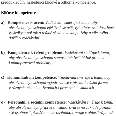
předpokladům, následující klíčové a odborné kompetence.
Klíčov
é kompetence
a)
Kompetence k učení:
Vzdělávání směřuje k tomu, aby
absolventi byli schopni efektivně se učit, vyhodnocovat dosažené
výsledky a pokrok a reálně si stanovovat potřeby a cíle svého
dalšího vzdělávání
b)
Kompetence k řešení problémů:
Vzdělávání směřuje k tomu,
aby absolventi byli schopni samostatně řešit běžné pracovní
i mimopracovní problémy
c)
Komunikativní kompetence:
Vzdělávání směřuje k tomu, aby
absolventi byli schopni vyjadřovat se v písemné i ústní formě
v různých učebních, životních i pracovních situacích
d)
Personální a sociální kompetence:
Vzdělávání směřuje k tomu,
aby absolventi byli připraveni stanovovat si na základě poznání
své osobnosti přiměřené cíle osobního rozvoje v oblasti zájmové