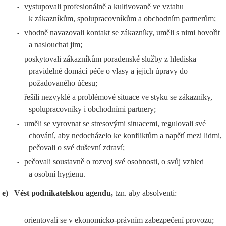
vystupovali profesionálně a kultivovaně ve vztahu
-
k zákazníkům, spolupracovníkům a obchodním partnerům;
vhodně navazovali kontakt se zákazníky, uměli s nimi hovořit
-
a naslouchat jim;
poskytovali zákazníkům poradenské služby z hlediska
-
pravidelné domácí péče o vlasy a jejich úpravy do
požadovaného účesu;
řešili nezvyklé a problémové situace ve styku se zákazníky,
-
spolupracovníky i obchodními partnery;
uměli se vyrovnat se stresovými situacemi, regulovali své
-
chování, aby nedocházelo ke konfliktům a napětí mezi lidmi,
pečovali o své duševní zdraví;
pečovali soustavně o rozvoj své osobnosti, o svůj vzhled
-
a osobní hygienu.
e)
Vést podnikatelskou agendu,
tzn. aby absolventi:
orientovali se v ekonomicko-právním zabezpečení provozu;
-