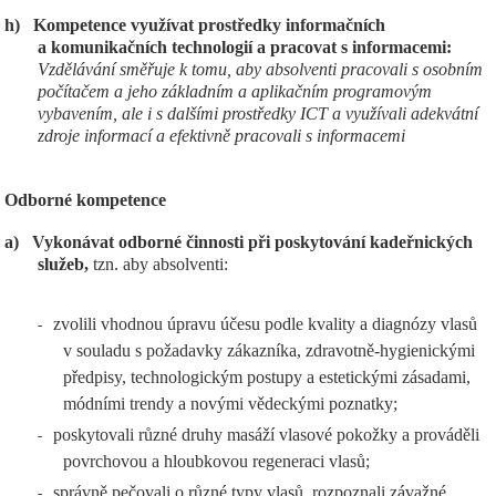
h)
Kompetence využívat prostředky informačních
a komunikačních technologií a pracovat s informacemi:
Vzdělávání směřuje k tomu, aby absolventi pracovali s osobním
počítačem a jeho základním a aplikačním programovým
vybavením, ale i s dalšími prostředky ICT a využívali adekvátní
zdroje informací a efektivně pracovali s informacemi
Odborné kompetence
a)
Vykonávat odborné činnosti při poskytování kadeřnických
služeb,
tzn. aby absolventi:
zvolili vhodnou úpravu účesu podle kvality a diagnózy vlasů
-
v souladu s požadavky zákazníka, zdravotně-hygienickými
předpisy, technologickým postupy a estetickými zásadami,
módními trendy a novými vědeckými poznatky;
poskytovali různé druhy masáží vlasové pokožky a prováděli
-
povrchovou a hloubkovou regeneraci vlasů;
správně pečovali o různé typy vlasů, rozpoznali závažné
-