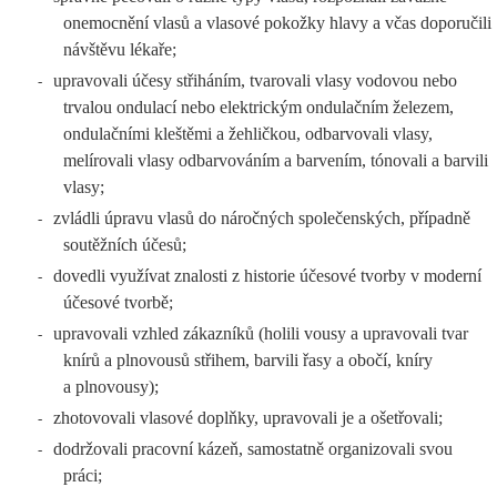
onemocnění vlasů a vlasové pokožky hlavy a včas doporučili
návštěvu lékaře;
upravovali účesy střiháním, tvarovali vlasy vodovou nebo
-
trvalou ondulací nebo elektrickým ondulačním železem,
ondulačními kleštěmi a žehličkou, odbarvovali vlasy,
melírovali vlasy odbarvováním a barvením, tónovali a barvili
vlasy;
zvládli úpravu vlasů do náročných společenských, případně
-
soutěžních účesů;
dovedli využívat znalosti z historie účesové tvorby v moderní
-
účesové tvorbě;
upravovali vzhled zákazníků (holili vousy a upravovali tvar
-
knírů a plnovousů střihem, barvili řasy a obočí, kníry
a plnovousy);
zhotovovali vlasové doplňky, upravovali je a ošetřovali;
-
dodržovali pracovní kázeň, samostatně organizovali svou
-
práci;