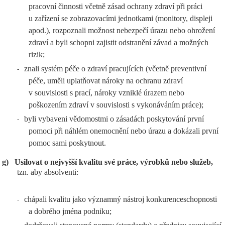
pracovní činnosti včetně zásad ochrany zdraví při práci
u zařízení se zobrazovacími jednotkami (monitory, displeji
apod.), rozpoznali možnost nebezpečí úrazu nebo ohrožení
zdraví a byli schopni zajistit odstranění závad a možných
rizik;
znali systém péče o zdraví pracujících (včetně preventivní
-
péče, uměli uplatňovat nároky na ochranu zdraví
v souvislosti s prací, nároky vzniklé úrazem nebo
poškozením zdraví v souvislosti s vykonáváním práce);
byli vybaveni vědomostmi o zásadách poskytování první
-
pomoci při náhlém onemocnění nebo úrazu a dokázali první
pomoc sami poskytnout.
g)
Usilovat o nejvyšší kvalitu své práce, výrobků nebo služeb,
tzn. aby absolventi:
chápali kvalitu jako významný nástroj konkurenceschopnosti
-
a dobrého jména podniku;