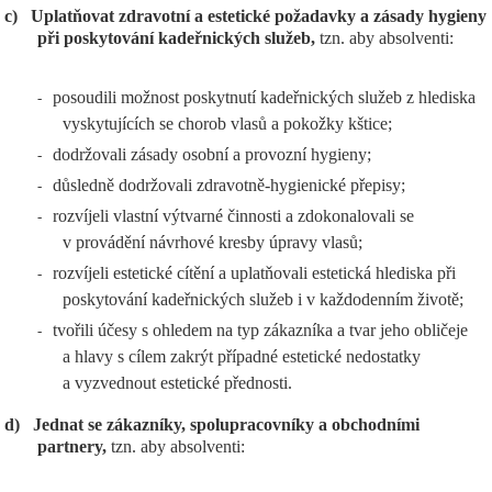
c)
Uplatňovat zdravotní a estetické požadavky a zásady hygieny
při poskytování kadeřnických služeb,
tzn. aby absolventi:
posoudili možnost poskytnutí kadeřnických služeb z hlediska
-
vyskytujících se chorob vlasů a pokožky kštice;
dodržovali zásady osobní a provozní hygieny;
-
důsledně dodržovali zdravotně-hygienické přepisy;
-
rozvíjeli vlastní výtvarné činnosti a zdokonalovali se
-
v provádění návrhové kresby úpravy vlasů;
rozvíjeli estetické cítění a uplatňovali estetická hlediska při
-
poskytování kadeřnických služeb i v každodenním životě;
tvořili účesy s ohledem na typ zákazníka a tvar jeho obličeje
-
a hlavy s cílem zakrýt případné estetické nedostatky
a vyzvednout estetické přednosti.
d)
Jednat se zákazníky, spolupracovníky a obchodními
partnery,
tzn. aby absolventi: