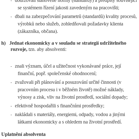
dodržovali stanovené normy (standardy) a předpisy související
-
se systémem řízení jakosti zavedeným na pracovišti;
dbali na zabezpečování parametrů (standardů) kvality procesů,
-
výrobků nebo služeb, zohledňovali požadavky klienta
(zákazníka, občana).
h)
Jednat ekonomicky a v souladu se strategií udržitelného
rozvoje,
tzn. aby absolventi:
znali význam, účel a užitečnost vykonávané práce, její
-
finanční, popř. společenské ohodnocení;
zvažovali při plánování a posuzování určité činnosti (v
-
pracovním procesu i v běžném životě) možné náklady,
výnosy a zisk, vliv na životní prostředí, sociální dopady;
efektivně hospodařili s finančními prostředky;
-
nakládali s materiály, energiemi, odpady, vodou a jinými
-
látkami ekonomicky a s ohledem na životní prostředí.
Uplatnění absolventa