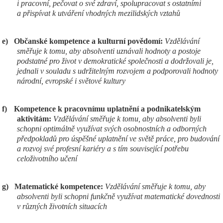
i pracovní, pečovat o své zdraví, spolupracovat s ostatními
a přispívat k utváření vhodných mezilidských vztahů
e)
Občanské kompetence a kulturní povědomí:
Vzdělávání
směřuje k tomu, aby absolventi uznávali hodnoty a postoje
podstatné pro život v demokratické společnosti a dodržovali je,
jednali v souladu s udržitelným rozvojem a podporovali hodnoty
národní, evropské i světové kultury
f)
Kompetence k pracovnímu uplatnění a podnikatelským
aktivitám:
Vzdělávání směřuje k tomu, aby absolventi byli
schopni optimálně využívat svých osobnostních a odborných
předpokladů pro úspěšné uplatnění ve světě práce, pro budování
a rozvoj své profesní kariéry a s tím související potřebu
celoživotního učení
g)
Matematické kompetence:
Vzdělávání směřuje k tomu, aby
absolventi byli schopni funkčně využívat matematické dovednosti
v různých životních situacích