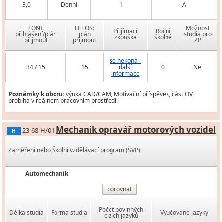
3,0
Denní
1
A
LONI:
LETOS:
Možnost
Přijímací
Roční
přihlášení/plán
plán
studia pro
zkouška
školné
přijmout
přijmout
ZP
se nekoná -
34 / 15
15
další
0
Ne
informace
Poznámky k oboru:
výuka CAD/CAM, Motivační příspěvek, část OV
probíhá v reálném pracovním prostředí.
Mechanik opravář motorových vozidel
23-68-H/01
H
Zaměření nebo Školní vzdělávací program (ŠVP)
Automechanik
porovnat
Počet povinných
Délka studia
Forma studia
Vyučované jazyky
cizích jazyků