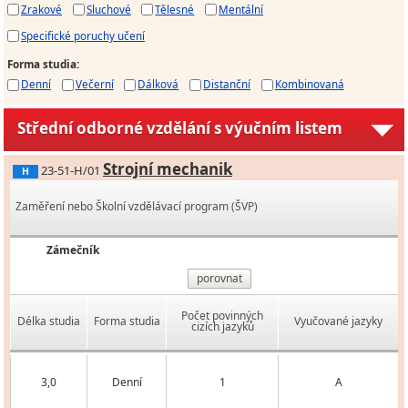
Zrakové
Sluchové
Tělesné
Mentální
Specifické poruchy učení
Forma studia
:
Denní
Večerní
Dálková
Distanční
Kombinovaná
Střední odborné vzdělání s výučním listem
Strojní mechanik
23-51-H/01
H
Zaměření nebo Školní vzdělávací program (ŠVP)
Zámečník
porovnat
Počet povinných
Délka studia
Forma studia
Vyučované jazyky
cizích jazyků
3,0
Denní
1
A