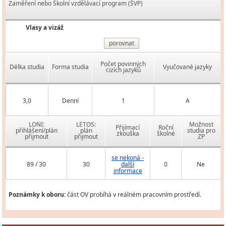
Zaměření nebo Školní vzdělávací program (ŠVP)
Vlasy a vizáž
porovnat
Počet povinných
Délka studia
Forma studia
Vyučované jazyky
cizích jazyků
3,0
Denní
1
A
LONI:
LETOS:
Možnost
Přijímací
Roční
přihlášení/plán
plán
studia pro
zkouška
školné
přijmout
přijmout
ZP
se nekoná -
89 / 30
30
další
0
Ne
informace
Poznámky k oboru:
část OV probíhá v reálném pracovním prostředí.