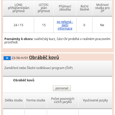
LONI:
LETOS:
Možnost
Přijímací
Roční
přihlášení/plán
plán
studia pro
zkouška
školné
přijmout
přijmout
ZP
se nekoná -
24 / 15
15
další
0
Ne
informace
Poznámky k oboru:
svářečský kurz, část OV probíhá v reálném pracovním
prostředí.
Obráběč kovů
23-56-H/01
H
Zaměření nebo Školní vzdělávací program (ŠVP)
Obráběč kovů
porovnat
Počet povinných
Délka studia
Forma studia
Vyučované jazyky
cizích jazyků