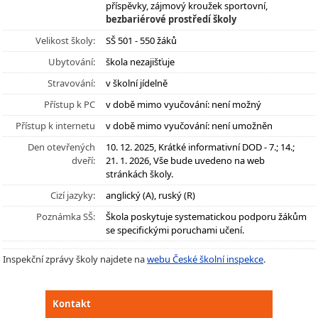
příspěvky, zájmový kroužek sportovní,
bezbariérové prostředí školy
Velikost školy:
SŠ 501 - 550 žáků
Ubytování:
škola nezajišťuje
Stravování:
v školní jídelně
Přístup k PC
v době mimo vyučování: není možný
Přístup k internetu
v době mimo vyučování: není umožněn
Den otevřených
10. 12. 2025, Krátké informativní DOD - 7.; 14.;
dveří:
21. 1. 2026, Vše bude uvedeno na web
stránkách školy.
Cizí jazyky:
anglický (A), ruský (R)
Poznámka SŠ:
Škola poskytuje systematickou podporu žákům
se specifickými poruchami učení.
Inspekční zprávy školy najdete na
webu České školní inspekce
.
Kontakt