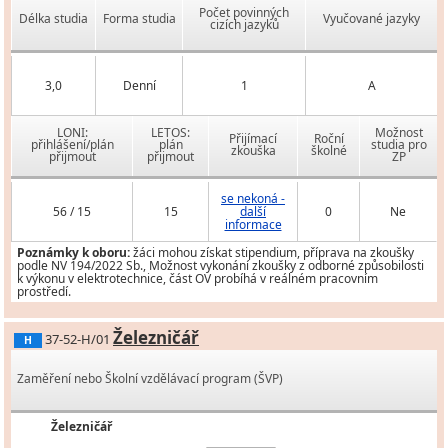
Počet povinných
Délka studia
Forma studia
Vyučované jazyky
cizích jazyků
3,0
Denní
1
A
LONI:
LETOS:
Možnost
Přijímací
Roční
přihlášení/plán
plán
studia pro
zkouška
školné
přijmout
přijmout
ZP
se nekoná -
56 / 15
15
další
0
Ne
informace
Poznámky k oboru:
žáci mohou získat stipendium, příprava na zkoušky
podle NV 194/2022 Sb., Možnost vykonání zkoušky z odborné způsobilosti
k výkonu v elektrotechnice, část OV probíhá v reálném pracovním
prostředí.
Železničář
37-52-H/01
H
Zaměření nebo Školní vzdělávací program (ŠVP)
Železničář