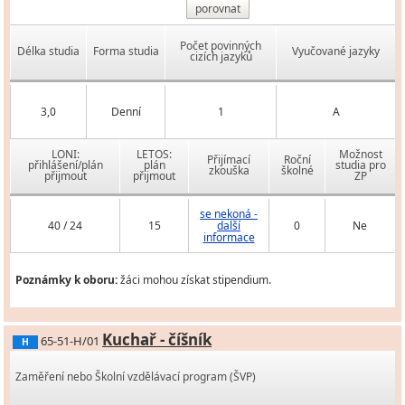
porovnat
Počet povinných
Délka studia
Forma studia
Vyučované jazyky
cizích jazyků
3,0
Denní
1
A
LONI:
LETOS:
Možnost
Přijímací
Roční
přihlášení/plán
plán
studia pro
zkouška
školné
přijmout
přijmout
ZP
se nekoná -
40 / 24
15
další
0
Ne
informace
Poznámky k oboru:
žáci mohou získat stipendium.
Kuchař - číšník
65-51-H/01
H
Zaměření nebo Školní vzdělávací program (ŠVP)