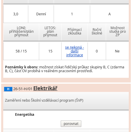
3,0
Denní
1
A
LONI:
LETOS:
Možnost
Přijímací
Roční
přihlášení/plán
plán
studia pro
zkouška
školné
přijmout
přijmout
ZP
se nekoná -
58 / 15
15
další
0
Ne
informace
Poznámky k oboru:
možnost získat řidičský průkaz skupiny B, C (zdarma
B, C), část OV probíhá v reálném pracovním prostředí.
Elektrikář
26-51-H/01
H
Zaměření nebo Školní vzdělávací program (ŠVP)
Energetika
porovnat