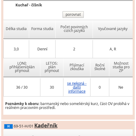
Kuchař - číšník
porovnat
Počet povinných
Délka studia
Forma studia
Vyučované jazyky
cizích jazyků
3,0
Denní
2
A, R
LONI:
LETOS:
Možnost
Přijímací
Roční
přihlášení/plán
plán
studia pro
zkouška
školné
přijmout
přijmout
ZP
se nekoná -
36 / 30
30
další
0
Ne
informace
Poznámky k oboru:
barmanský nebo someliérský kurz, část OV probíhá v
reálném pracovním prostředí.
Kadeřník
69-51-H/01
H