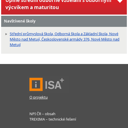
Úplné střední odborné vzdělání s odborným
výcvikem a maturitou
Navštívené školy
Střední průmyslová škola, Odborná škola a Základní škola, Nové
Město nad Metují, Československé armády 376, Nové Město nad
Metují
O projektu
NPI ČR – obsah
TREXIMA – technické řešení