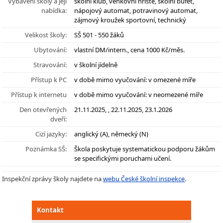
Vybavení školy a její
školní klub, venkovní hřiště, školní bufet,
nabídka:
nápojový automat, potravinový automat,
zájmový kroužek sportovní, technický
Velikost školy:
SŠ 501 - 550 žáků
Ubytování:
vlastní DM/intern., cena 1000 Kč/měs.
Stravování:
v školní jídelně
Přístup k PC
v době mimo vyučování: v omezené míře
Přístup k internetu
v době mimo vyučování: v neomezené míře
Den otevřených
21.11.2025, , 22.11.2025, 23.1.2026
dveří:
Cizí jazyky:
anglický (A), německý (N)
Poznámka SŠ:
Škola poskytuje systematickou podporu žákům
se specifickými poruchami učení.
Inspekční zprávy školy najdete na
webu České školní inspekce
.
Kontakt