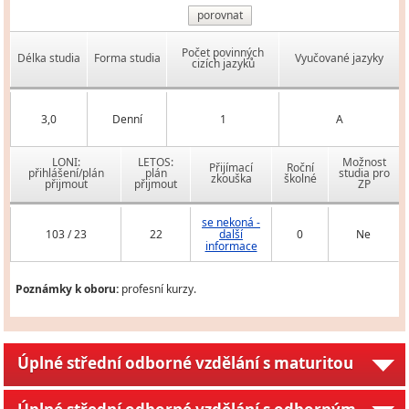
porovnat
Počet povinných
Délka studia
Forma studia
Vyučované jazyky
cizích jazyků
3,0
Denní
1
A
LONI:
LETOS:
Možnost
Přijímací
Roční
přihlášení/plán
plán
studia pro
zkouška
školné
přijmout
přijmout
ZP
se nekoná -
103 / 23
22
další
0
Ne
informace
Poznámky k oboru:
profesní kurzy.
Úplné střední odborné vzdělání s maturitou