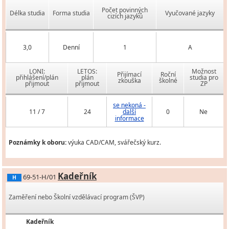
Počet povinných
Délka studia
Forma studia
Vyučované jazyky
cizích jazyků
3,0
Denní
1
A
LONI:
LETOS:
Možnost
Přijímací
Roční
přihlášení/plán
plán
studia pro
zkouška
školné
přijmout
přijmout
ZP
se nekoná -
11 / 7
24
další
0
Ne
informace
Poznámky k oboru:
výuka CAD/CAM, svářečský kurz.
Kadeřník
69-51-H/01
H
Zaměření nebo Školní vzdělávací program (ŠVP)
Kadeřník