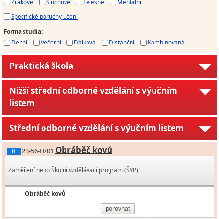
Zrakové
Sluchové
Tělesné
Mentální
Specifické poruchy učení
Forma studia
:
Denní
Večerní
Dálková
Distanční
Kombinovaná
Praktická škola
Nižší střední odborné vzdělání s výučním
listem
Střední odborné vzdělání s výučním listem
Obráběč kovů
23-56-H/01
H
Zaměření nebo Školní vzdělávací program (ŠVP)
Obráběč kovů
porovnat