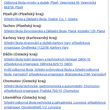
Odborná škola výroby a služeb, Plzeň, Vejprnická 56, Vejprnická
663/56, Plzeň
Plzeň-jih (Plzeňský kraj)
Střední škola a Základní škola, Oselce, č.p. 1, Oselce
Tachov (Plzeňský kraj)
Střední škola živnostenská a Základní škola, Planá, Kostelní 129, Planá
Karlovy Vary (Karlovarský kraj)
Střední škola stravování a služeb Karlovy Vary, příspěvková
organizace, Ondřejská 1122/56, Karlovy Vary
Děčín (Ústecký kraj)
Střední škola lodní dopravy a technických řemesel, Děčín VI,
příspěvková organizace, Dělnická 825/15, Děčín
Vyšší odborná škola, Střední průmyslová škola a Střední odborná
škola, Varnsdorf, příspěvková organizace, Bratislavská 2166, Varnsdorf
Chomutov (Ústecký kraj)
Střední škola technická, gastronomická a automobilní, Chomutov,
příspěvková organizace, Pražská 702/10, Chomutov
Litoměřice (Ústecký kraj)
Střední odborná škola technická a zahradnická, Lovosice, příspěvková
organizace, Osvoboditelů 1/2, Lovosice