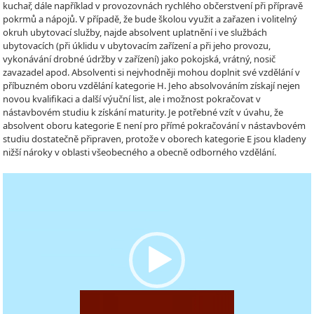
kuchař, dále například v provozovnách rychlého občerstvení při přípravě
pokrmů a nápojů. V případě, že bude školou využit a zařazen i volitelný
okruh ubytovací služby, najde absolvent uplatnění i ve službách
ubytovacích (při úklidu v ubytovacím zařízení a při jeho provozu,
vykonávání drobné údržby v zařízení) jako pokojská, vrátný, nosič
zavazadel apod. Absolventi si nejvhodněji mohou doplnit své vzdělání v
příbuzném oboru vzdělání kategorie H. Jeho absolvováním získají nejen
novou kvalifikaci a další výuční list, ale i možnost pokračovat v
nástavbovém studiu k získání maturity. Je potřebné vzít v úvahu, že
absolvent oboru kategorie E není pro přímé pokračování v nástavbovém
studiu dostatečně připraven, protože v oborech kategorie E jsou kladeny
nižší nároky v oblasti všeobecného a obecně odborného vzdělání.
Video
Player