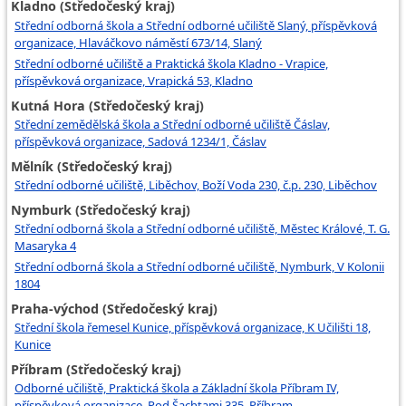
Kladno (Středočeský kraj)
Střední odborná škola a Střední odborné učiliště Slaný, příspěvková
organizace, Hlaváčkovo náměstí 673/14, Slaný
Střední odborné učiliště a Praktická škola Kladno - Vrapice,
příspěvková organizace, Vrapická 53, Kladno
Kutná Hora (Středočeský kraj)
Střední zemědělská škola a Střední odborné učiliště Čáslav,
příspěvková organizace, Sadová 1234/1, Čáslav
Mělník (Středočeský kraj)
Střední odborné učiliště, Liběchov, Boží Voda 230, č.p. 230, Liběchov
Nymburk (Středočeský kraj)
Střední odborná škola a Střední odborné učiliště, Městec Králové, T. G.
Masaryka 4
Střední odborná škola a Střední odborné učiliště, Nymburk, V Kolonii
1804
Praha-východ (Středočeský kraj)
Střední škola řemesel Kunice, příspěvková organizace, K Učilišti 18,
Kunice
Příbram (Středočeský kraj)
Odborné učiliště, Praktická škola a Základní škola Příbram IV,
příspěvková organizace, Pod Šachtami 335, Příbram