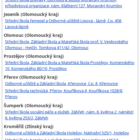
příspěvková organizace, nám. Klášterní 127, Moravský Krumlov
Jeseník (Olomoucký kraj)
Střední škola řemesel a Odborné učiliště Lipová - lázně, č.p. 458,
Lipová-lázně
Olomouc (Olomoucký kraj)
Střední škola, Základní škola a Mateřská škola prof. V. Vejdovského
Olomouc - Hejčín, Tomkova 411/42, Olomouc
Prostějov (Olomoucký kraj)
Střední škola, Základní škola a Mateřská škola Prostějov, Komenského
10, Komenského 80/10, Prostějov
Přerov (Olomoucký kraj)
Odborné učiliště a Základní škola, Křenovice, č.p. 8, Křenovice
Střední škola technická, Přerov, Kouřílkova 8, Kouřílkova 1028/8,
Přerov
Šumperk (Olomoucký kraj)
Střední škola sociální péče a služeb, Zábřeh, nám. 8. května 2, náměstí
8. května 253/2, Zábřeh
Kroměříž (Zlínský kraj)
Odborné učiliště a Základní škola Holešov, Nádražní 525/1, Holešov
Střední škola hotelová a služeb Kroměříž, Na Lindovce 1463/1,