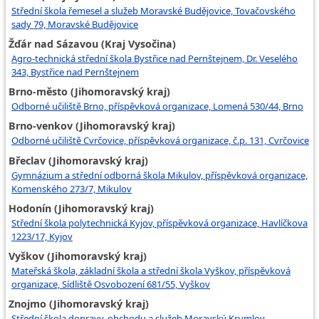
Střední škola řemesel a služeb Moravské Budějovice, Tovačovského
sady 79, Moravské Budějovice
Žďár nad Sázavou (Kraj Vysočina)
Agro-technická střední škola Bystřice nad Pernštejnem, Dr. Veselého
343, Bystřice nad Pernštejnem
Brno-město (Jihomoravský kraj)
Odborné učiliště Brno, příspěvková organizace, Lomená 530/44, Brno
Brno-venkov (Jihomoravský kraj)
Odborné učiliště Cvrčovice, příspěvková organizace, č.p. 131, Cvrčovice
Břeclav (Jihomoravský kraj)
Gymnázium a střední odborná škola Mikulov, příspěvková organizace,
Komenského 273/7, Mikulov
Hodonín (Jihomoravský kraj)
Střední škola polytechnická Kyjov, příspěvková organizace, Havlíčkova
1223/17, Kyjov
Vyškov (Jihomoravský kraj)
Mateřská škola, základní škola a střední škola Vyškov, příspěvková
organizace, Sídliště Osvobození 681/55, Vyškov
Znojmo (Jihomoravský kraj)
Střední škola dopravy, obchodu a služeb Moravský Krumlov,