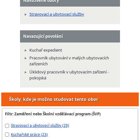
Navštívené obory
Stravovací a ubytovací služby
Navazující povolání
Kuchař expedient
Pracovník ubytování v malých ubytovacích
zařízeních
Úklidový pracovník v ubytovacím zařízení -
pokojská
Školy, kde je možno studovat tento obor
Filtr: Zaměření nebo Školní vzdělávací program (ŠVP)
Stravovací a ubytovací služby (29)
Ku
Kuchařské práce (23)
st