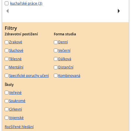
kuchařské práce (3)
Šk
Filtry
Zdravotní postižení
Forma studia
Zrakové
Denní
Sluchové
Večerní
Tělesné
Dálková
Mentální
Distanční
Specifické poruchy učení
Kombinovaná
Školy
Veřejné
Soukromé
Církevní
Vojenské
Rozšířené hledání