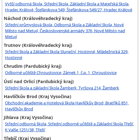
Vyšší odborná škola, Střední škola, Základní škola a Mateřská škola,
Hradec Králové, Štefánikova 549, Štefánikova 549/27, Hradec Králové
Náchod (Královéhradecký kraj)
Střední průmyslová škola, Odborná škola a Základní škola, Nové
Město nad Metují, Československé armády 376, Nové Město nad
Metují
Trutnov (Královéhradecký kraj)
Střední škola a Základní škola Sluneční, Hostinné, Mládežnická 329,
Hostinné
Chrudim (Pardubický kraj)
Odborné učiliště Chroustovice, Zámek 1, č.p. 1, Chroustovice
Ústí nad Orlicí (Pardubický kraj)
Střední škola a základní škola Žamberk, Tyršova 214, Žamberk
Havlíčkův Brod (Kraj Vysočina)
Obchodní akademie a Hotelová škola Havlíčkův Brod, Bratříků 851,
Havlíčkův Brod
Jihlava (Kraj Vysočina)
Střední odborná škola, Střední odborné učiliště a Základní škola Třešť,
K Valše 1251/38, Třešť
Třebíč (Kraj Vysočina)