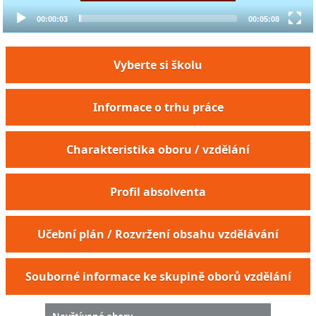
00:00:03
00:05:08
Vyberte si školu
Informace o trhu práce
Charakteristika oboru / vzdělání
Profil absolventa
Učební plán / Rozvržení obsahu vzdělávání
Souborné informace ke skupině oborů vzdělání