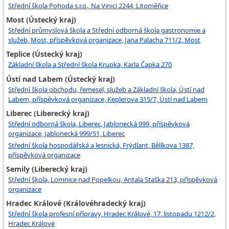
Střední škola Pohoda s.r.o., Na Vinici 2244, Litoměřice
Most (Ústecký kraj)
Střední průmyslová škola a Střední odborná škola gastronomie a
služeb, Most, příspěvková organizace, Jana Palacha 711/2, Most
Teplice (Ústecký kraj)
Základní škola a Střední škola Krupka, Karla Čapka 270
Ústí nad Labem (Ústecký kraj)
Střední škola obchodu, řemesel, služeb a Základní škola, Ústí nad
Labem, příspěvková organizace, Keplerova 315/7, Ústí nad Labem
Liberec (Liberecký kraj)
Střední odborná škola, Liberec, Jablonecká 999, příspěvková
organizace, Jablonecká 999/51, Liberec
Střední škola hospodářská a lesnická, Frýdlant, Bělíkova 1387,
příspěvková organizace
Semily (Liberecký kraj)
Střední škola, Lomnice nad Popelkou, Antala Staška 213, příspěvková
organizace
Hradec Králové (Královéhradecký kraj)
Střední škola profesní přípravy, Hradec Králové, 17. listopadu 1212/2,
Hradec Králové