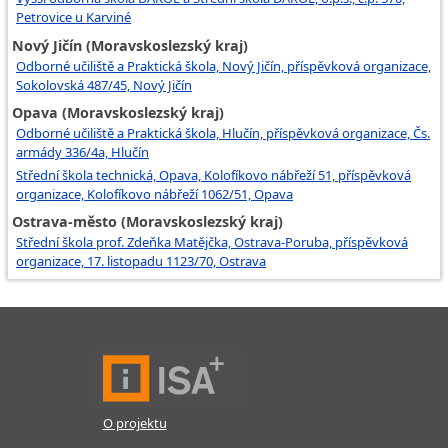
Petrovice u Karviné
Nový Jičín (Moravskoslezský kraj)
Odborné učiliště a Praktická škola, Nový Jičín, příspěvková organizace,
Sokolovská 487/45, Nový Jičín
Opava (Moravskoslezský kraj)
Odborné učiliště a Praktická škola, Hlučín, příspěvková organizace, Čs.
armády 336/4a, Hlučín
Střední škola technická, Opava, Kolofíkovo nábřeží 51, příspěvková
organizace, Kolofíkovo nábřeží 1062/51, Opava
Ostrava-město (Moravskoslezský kraj)
Střední škola prof. Zdeňka Matějčka, Ostrava-Poruba, příspěvková
organizace, 17. listopadu 1123/70, Ostrava
O projektu