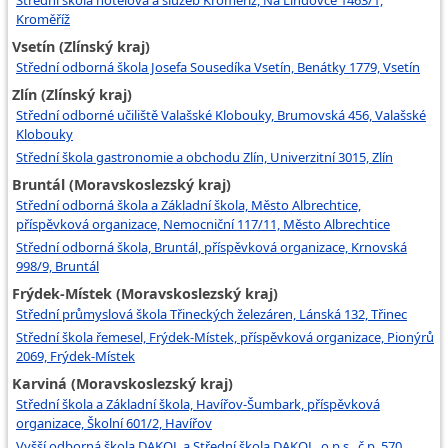
Kroměříž
Vsetín (Zlínský kraj)
Střední odborná škola Josefa Sousedíka Vsetín, Benátky 1779, Vsetín
Zlín (Zlínský kraj)
Střední odborné učiliště Valašské Klobouky, Brumovská 456, Valašské
Klobouky
Střední škola gastronomie a obchodu Zlín, Univerzitní 3015, Zlín
Bruntál (Moravskoslezský kraj)
Střední odborná škola a Základní škola, Město Albrechtice,
příspěvková organizace, Nemocniční 117/11, Město Albrechtice
Střední odborná škola, Bruntál, příspěvková organizace, Krnovská
998/9, Bruntál
Frýdek-Místek (Moravskoslezský kraj)
Střední průmyslová škola Třineckých železáren, Lánská 132, Třinec
Střední škola řemesel, Frýdek-Místek, příspěvková organizace, Pionýrů
2069, Frýdek-Místek
Karviná (Moravskoslezský kraj)
Střední škola a Základní škola, Havířov-Šumbark, příspěvková
organizace, Školní 601/2, Havířov
Vyšší odborná škola DAKOL a Střední škola DAKOL, o.p.s., č.p. 570,