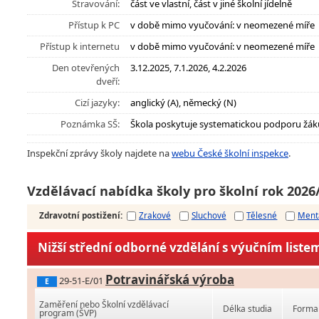
Stravování:
část ve vlastní, část v jiné školní jídelně
Přístup k PC
v době mimo vyučování: v neomezené míře
Přístup k internetu
v době mimo vyučování: v neomezené míře
Den otevřených
3.12.2025, 7.1.2026, 4.2.2026
dveří:
Cizí jazyky:
anglický (A), německý (N)
Poznámka SŠ:
Škola poskytuje systematickou podporu žák
Inspekční zprávy školy najdete na
webu České školní inspekce
.
Vzdělávací nabídka školy pro školní rok 2026
Zdravotní postižení
:
Zrakové
Sluchové
Tělesné
Ment
Nižší střední odborné vzdělání s výučním liste
Potravinářská výroba
29-51-E/01
E
Zaměření nebo Školní vzdělávací
Délka studia
Forma 
program (ŠVP)