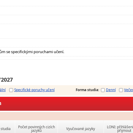
ům se specifickými poruchami učení.
/2027
ální
Specifické poruchy učení
Forma studia
:
Denní
Veče
m
Počet povinných cizích
LONI: přihlášen
studia
Vyučované jazyky
jazyků
přijmout