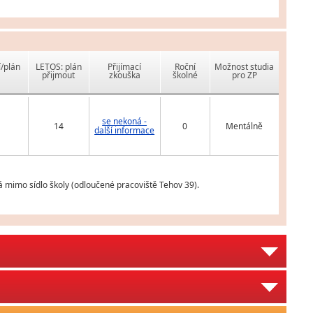
í/plán
LETOS: plán
Přijímací
Roční
Možnost studia
přijmout
zkouška
školné
pro ZP
se nekoná -
14
0
Mentálně
další informace
á mimo sídlo školy (odloučené pracoviště Tehov 39).