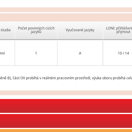
Počet povinných cizích
LONI: přihlášen
studia
Vyučované jazyky
jazyků
přijmout
nní
1
A
10 / 14
ěně B), část OV probíhá v reálném pracovním prostředí, výuka oboru probíhá cel