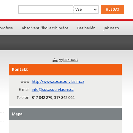
 profese
Absolventi škol a trh práce
Bez bariér
Jak na to
vytisknout
Kontakt
www
http://www.sosasou-vlasim.cz
E-mail
info@sosasou-vlasim.cz
Telefon
317 842 279, 317 842 062
Mapa