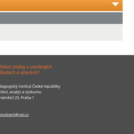
hlásit změny v uvedených
 školách a oborech?
agogický institut České republiky
tření, analýz a výzkumu
áměstí 25, Praha 1
bsolvent@npi.cz