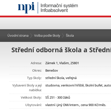
Úvodní strana
Volba podle školy
Škola
Střední odborná škola a Středn
Adresa:
Zámek 1, Vlašim, 25801
Okres:
Benešov
Typ školy:
střední škola, veřejná
Vybavení školy a její
studovna, venkovní hřiště, školní bufet, au
nabídka:
Velikost školy:
SŠ 251 - 300 žáků
Ubytování:
vlastní i jiný DM/intern., cena 900 Kč/měs.