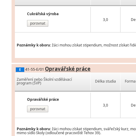
Cukrářská výroba
3,0
De
porovnat
Poznámky k oboru:
žáci mohou získat stipendium, možnost získat řidi
Opravářské práce
41-55-E/01
E
Zaměření nebo Školní vzdělávací
Délka studia
Forma 
program (ŠVP)
Opravářské práce
3,0
De
porovnat
Poznámky k oboru:
žáci mohou získat stipendium, svářečský kurz, mož
mimo sídlo školy (odloučené pracoviště Tehov 39).