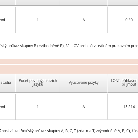
nní
1
A
0 / 0
čský průkaz skupiny B (zvýhodněně B), část OV probíhá v reálném pracovním prost
Počet povinných cizích
LONI: přihlášen
studia
Vyučované jazyky
jazyků
přijmout
nní
1
A
15 / 14
nost získat řidičský průkaz skupiny A, B, C, T (zdarma T, zvýhodněně A, B, C), č