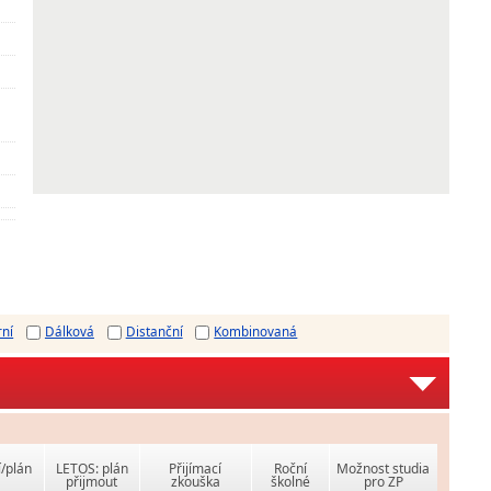
rní
Dálková
Distanční
Kombinovaná
í/plán
LETOS: plán
Přijímací
Roční
Možnost studia
přijmout
zkouška
školné
pro ZP