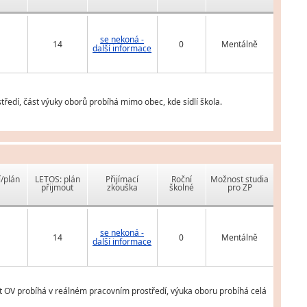
se nekoná -
14
0
Mentálně
další informace
ředí, část výuky oborů probíhá mimo obec, kde sídlí škola.
í/plán
LETOS: plán
Přijímací
Roční
Možnost studia
přijmout
zkouška
školné
pro ZP
se nekoná -
14
0
Mentálně
další informace
ást OV probíhá v reálném pracovním prostředí, výuka oboru probíhá celá