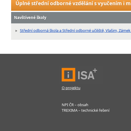
Úplné střední odborné vzdělání s vyučením i m
Navštívené školy
Střední odborná škola a Střední odborné učiliště, Vlašim, Zámek
O projektu
NPI ČR – obsah
TREXIMA – technické řešení