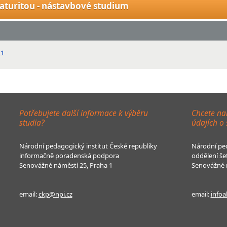
aturitou - nástavbové studium
 1
Potřebujete další informace k výběru
Chcete na
studia?
údajích o
Národní pedagogický institut České republiky
Národní ped
informačně poradenská podpora
oddělení še
Senovážné náměstí 25, Praha 1
Senovážné n
email:
ckp@npi.cz
email:
infoa