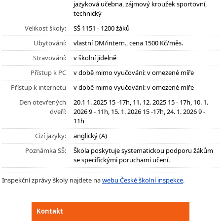
jazyková učebna, zájmový kroužek sportovní,
technický
Velikost školy:
SŠ 1151 - 1200 žáků
Ubytování:
vlastní DM/intern., cena 1500 Kč/měs.
Stravování:
v školní jídelně
Přístup k PC
v době mimo vyučování: v omezené míře
Přístup k internetu
v době mimo vyučování: v omezené míře
Den otevřených
20.1 1. 2025 15 -17h, 11. 12. 2025 15 - 17h, 10. 1.
dveří:
2026 9 - 11h, 15. 1. 2026 15 -17h, 24. 1. 2026 9 -
11h
Cizí jazyky:
anglický (A)
Poznámka SŠ:
Škola poskytuje systematickou podporu žákům
se specifickými poruchami učení.
Inspekční zprávy školy najdete na
webu České školní inspekce
.
Kontakt