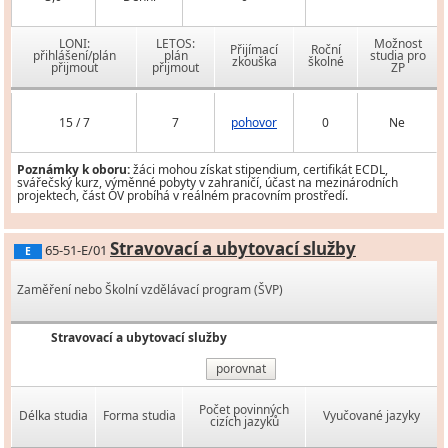
LONI:
LETOS:
Možnost
Přijímací
Roční
přihlášení/plán
plán
studia pro
zkouška
školné
přijmout
přijmout
ZP
15 / 7
7
pohovor
0
Ne
Poznámky k oboru:
žáci mohou získat stipendium, certifikát ECDL,
svářečský kurz, výměnné pobyty v zahraničí, účast na mezinárodních
projektech, část OV probíhá v reálném pracovním prostředí.
Stravovací a ubytovací služby
65-51-E/01
E
Zaměření nebo Školní vzdělávací program (ŠVP)
Stravovací a ubytovací služby
porovnat
Počet povinných
Délka studia
Forma studia
Vyučované jazyky
cizích jazyků