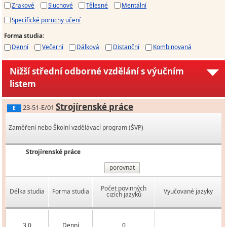
Zrakové
Sluchové
Tělesné
Mentální
Specifické poruchy učení
Forma studia
:
Denní
Večerní
Dálková
Distanční
Kombinovaná
Nižší střední odborné vzdělání s výučním
listem
Strojírenské práce
23-51-E/01
E
Zaměření nebo Školní vzdělávací program (ŠVP)
Strojírenské práce
porovnat
Počet povinných
Délka studia
Forma studia
Vyučované jazyky
cizích jazyků
3,0
Denní
0