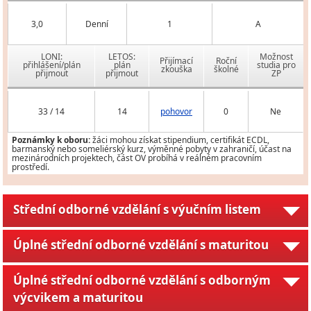
3,0
Denní
1
A
LONI:
LETOS:
Možnost
Přijímací
Roční
přihlášení/plán
plán
studia pro
zkouška
školné
přijmout
přijmout
ZP
33 / 14
14
pohovor
0
Ne
Poznámky k oboru:
žáci mohou získat stipendium, certifikát ECDL,
barmanský nebo someliérský kurz, výměnné pobyty v zahraničí, účast na
mezinárodních projektech, část OV probíhá v reálném pracovním
prostředí.
Střední odborné vzdělání s výučním listem
Úplné střední odborné vzdělání s maturitou
Úplné střední odborné vzdělání s odborným
výcvikem a maturitou