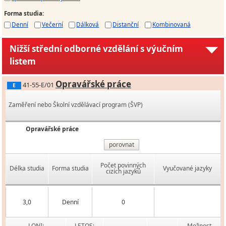
Forma studia
:
Denní
Večerní
Dálková
Distanční
Kombinovaná
Nižší střední odborné vzdělání s výučním
listem
Opravářské práce
41-55-E/01
E
Zaměření nebo Školní vzdělávací program (ŠVP)
Opravářské práce
porovnat
Počet povinných
Délka studia
Forma studia
Vyučované jazyky
cizích jazyků
3,0
Denní
0
LONI:
LETOS:
Možnost