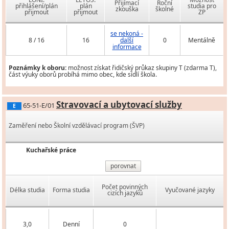
Přijímací
Roční
přihlášení/plán
plán
studia pro
zkouška
školné
přijmout
přijmout
ZP
se nekoná -
8 / 16
16
další
0
Mentálně
informace
Poznámky k oboru:
možnost získat řidičský průkaz skupiny T (zdarma T),
část výuky oborů probíhá mimo obec, kde sídlí škola.
Stravovací a ubytovací služby
65-51-E/01
E
Zaměření nebo Školní vzdělávací program (ŠVP)
Kuchařské práce
porovnat
Počet povinných
Délka studia
Forma studia
Vyučované jazyky
cizích jazyků
3,0
Denní
0