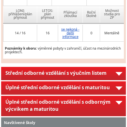
LONI:
LETOS:
Možnost
Přijímací
Roční
přihlášení/plán
plán
studia pro
zkouška
školné
přijmout
přijmout
ZP
se nekoná -
14 / 16
16
další
0
Mentálně
informace
Poznámky k oboru:
výměnné pobyty v zahraničí, účast na mezinárodních
projektech.
Střední odborné vzdělání s výučním listem
Úplné střední odborné vzdělání s maturitou
Úplné střední odborné vzdělání s odborným
výcvikem a maturitou
Navštívené školy