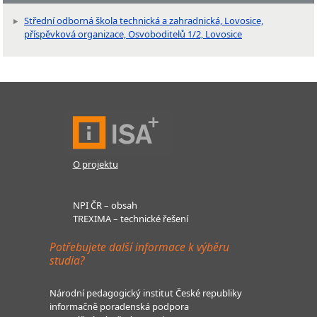
Střední odborná škola technická a zahradnická, Lovosice,
příspěvková organizace, Osvoboditelů 1/2, Lovosice
O projektu
NPI ČR – obsah
TREXIMA – technické řešení
Potřebujete další informace k výběru
studia?
Národní pedagogický institut České republiky
informačně poradenská podpora