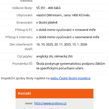
nabídka:
Velikost školy:
SŠ 351 - 400 žáků
Ubytování:
vlastní DM/intern., cena 1400 Kč/měs.
Stravování:
v školní jídelně
Přístup k PC
v době mimo vyučování: v omezené míře
Přístup k internetu
v době mimo vyučování: v neomezené míře
Den otevřených
16. 10. 2025, 20. 11. 2025, 15. 1. 2026
dveří:
Cizí jazyky:
anglický (A), německý (N)
Poznámka SŠ:
Škola poskytuje systematickou podporu žákům
se specifickými poruchami učení.
Inspekční zprávy školy najdete na
webu České školní inspekce
.
Kontakt
www
http://www.soslovo.cz