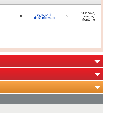
Sluchově,
se nekoná -
8
0
Tělesně,
další informace
Mentálně