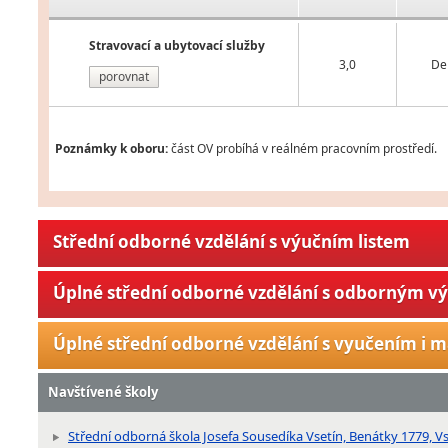
Stravovací a ubytovací služby
3,0
De
porovnat
Poznámky k oboru:
část OV probíhá v reálném pracovním prostředí.
Střední odborné vzdělání s výučním listem
Úplné střední odborné vzdělání s odborným v
Úplné střední odborné vzdělání s vyučením i m
Navštívené školy
Střední odborná škola Josefa Sousedíka Vsetín, Benátky 1779, Vs