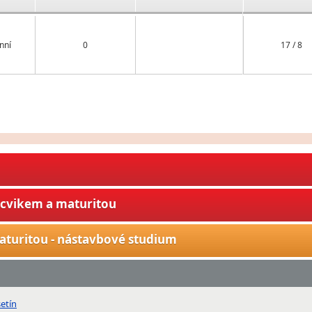
nní
0
17 / 8
ýcvikem a maturitou
aturitou - nástavbové studium
etín