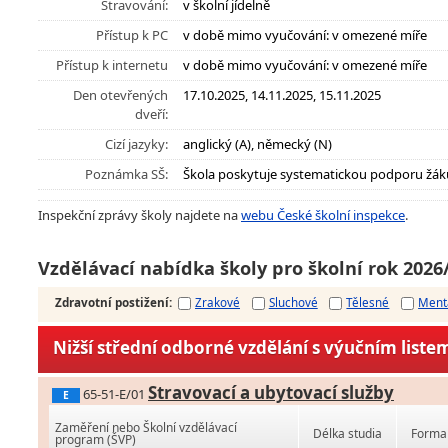
Stravování:
v školní jídelně
Přístup k PC
v době mimo vyučování: v omezené míře
Přístup k internetu
v době mimo vyučování: v omezené míře
Den otevřených
17.10.2025, 14.11.2025, 15.11.2025
dveří:
Cizí jazyky:
anglický (A), německý (N)
Poznámka SŠ:
Škola poskytuje systematickou podporu žák
Inspekční zprávy školy najdete na
webu České školní inspekce
.
Vzdělávací nabídka školy pro školní rok 2026
Zdravotní postižení
:
Zrakové
Sluchové
Tělesné
Ment
Nižší střední odborné vzdělání s výučním liste
Stravovací a ubytovací služby
65-51-E/01
E
Zaměření nebo Školní vzdělávací
Délka studia
Forma 
program (ŠVP)