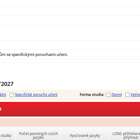
ům se specifickými poruchami učení.
/2027
ální
Specifické poruchy učení
Forma studia
:
Denní
Veče
m
Počet povinných cizích
LONI: přihlášen
studia
Vyučované jazyky
jazyků
přijmout