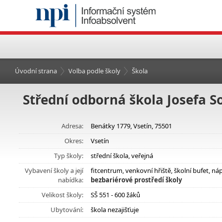
Úvodní strana
Volba podle školy
Škola
Střední odborná škola Josefa S
Adresa:
Benátky 1779, Vsetín, 75501
Okres:
Vsetín
Typ školy:
střední škola, veřejná
Vybavení školy a její
fitcentrum, venkovní hřiště, školní bufet, 
nabídka:
bezbariérové prostředí školy
Velikost školy:
SŠ 551 - 600 žáků
Ubytování:
škola nezajišťuje