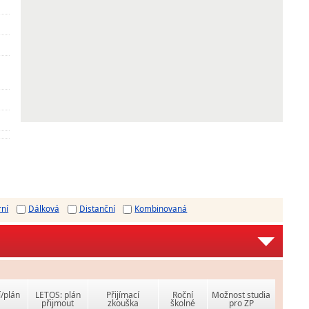
rní
Dálková
Distanční
Kombinovaná
í/plán
LETOS: plán
Přijímací
Roční
Možnost studia
přijmout
zkouška
školné
pro ZP