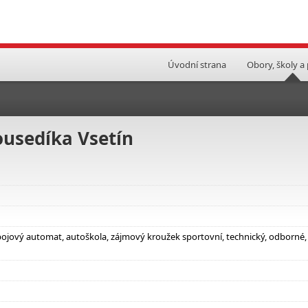
Úvodní strana
Obory, školy a
ousedíka Vsetín
nápojový automat, autoškola, zájmový kroužek sportovní, technický, odborné,