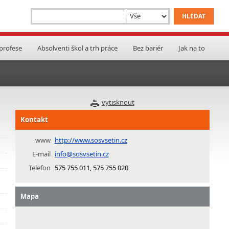
 profese
Absolventi škol a trh práce
Bez bariér
Jak na to
vytisknout
Kontakt
www
http://www.sosvsetin.cz
E-mail
info@sosvsetin.cz
Telefon
575 755 011, 575 755 020
Mapa