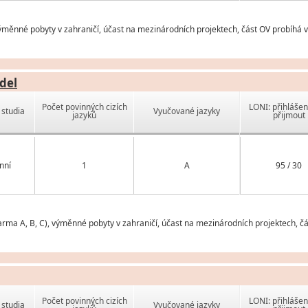
ěnné pobyty v zahraničí, účast na mezinárodních projektech, část OV probíhá 
del
Počet povinných cizích
LONI: přihlášen
studia
Vyučované jazyky
jazyků
přijmout
nní
1
A
95 / 30
darma A, B, C), výměnné pobyty v zahraničí, účast na mezinárodních projektech, 
Počet povinných cizích
LONI: přihlášen
studia
Vyučované jazyky