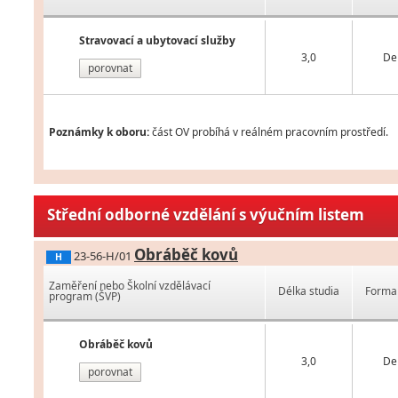
Stravovací a ubytovací služby
3,0
De
porovnat
Poznámky k oboru:
část OV probíhá v reálném pracovním prostředí.
Střední odborné vzdělání s výučním listem
Obráběč kovů
23-56-H/01
H
Zaměření nebo Školní vzdělávací
Délka studia
Forma 
program (ŠVP)
Obráběč kovů
3,0
De
porovnat