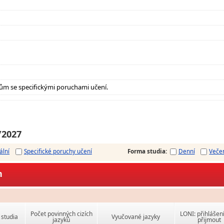
ům se specifickými poruchami učení.
/2027
ální
Specifické poruchy učení
Forma studia
:
Denní
Veče
m
Počet povinných cizích
LONI: přihlášen
studia
Vyučované jazyky
jazyků
přijmout