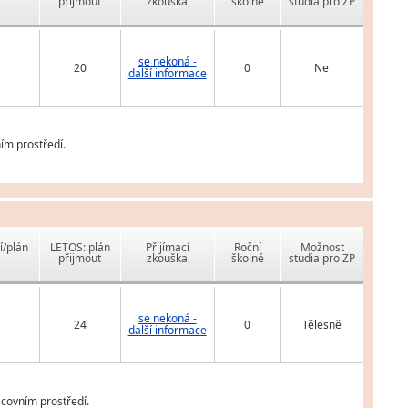
přijmout
zkouška
školné
studia pro ZP
se nekoná -
20
0
Ne
další informace
ím prostředí.
í/plán
LETOS: plán
Přijímací
Roční
Možnost
přijmout
zkouška
školné
studia pro ZP
se nekoná -
24
0
Tělesně
další informace
covním prostředí.