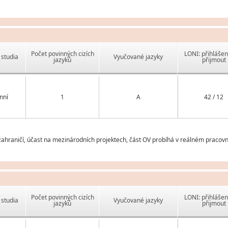
Počet povinných cizích
LONI: přihlášen
studia
Vyučované jazyky
jazyků
přijmout
nní
1
A
42 / 12
ahraničí, účast na mezinárodních projektech, část OV probíhá v reálném pracovn
Počet povinných cizích
LONI: přihlášen
studia
Vyučované jazyky
jazyků
přijmout