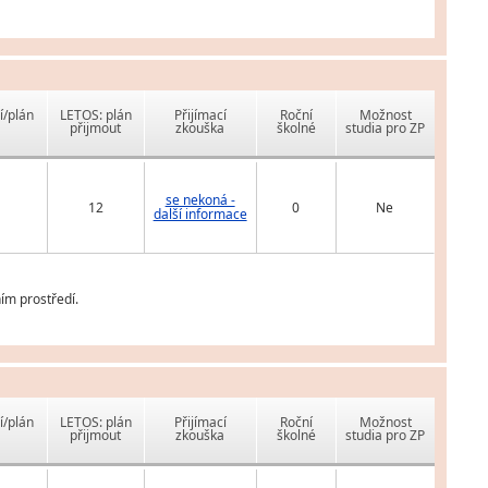
í/plán
LETOS: plán
Přijímací
Roční
Možnost
přijmout
zkouška
školné
studia pro ZP
se nekoná -
12
0
Ne
další informace
ím prostředí.
í/plán
LETOS: plán
Přijímací
Roční
Možnost
přijmout
zkouška
školné
studia pro ZP