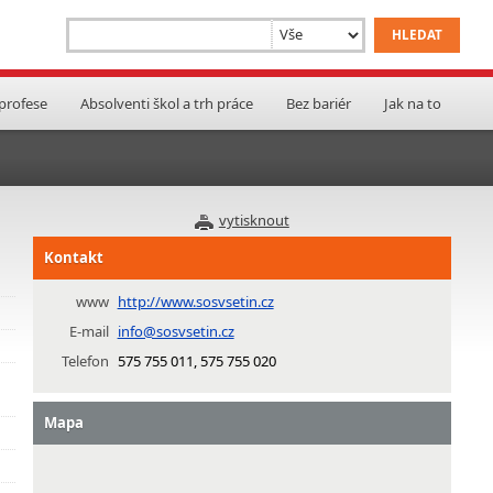
 profese
Absolventi škol a trh práce
Bez bariér
Jak na to
vytisknout
Kontakt
www
http://www.sosvsetin.cz
E-mail
info@sosvsetin.cz
Telefon
575 755 011, 575 755 020
Mapa