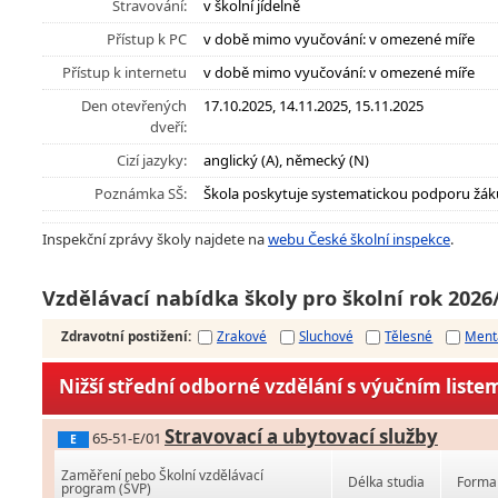
Stravování:
v školní jídelně
Přístup k PC
v době mimo vyučování: v omezené míře
Přístup k internetu
v době mimo vyučování: v omezené míře
Den otevřených
17.10.2025, 14.11.2025, 15.11.2025
dveří:
Cizí jazyky:
anglický (A), německý (N)
Poznámka SŠ:
Škola poskytuje systematickou podporu žák
Inspekční zprávy školy najdete na
webu České školní inspekce
.
Vzdělávací nabídka školy pro školní rok 2026
Zdravotní postižení
:
Zrakové
Sluchové
Tělesné
Ment
Nižší střední odborné vzdělání s výučním liste
Stravovací a ubytovací služby
65-51-E/01
E
Zaměření nebo Školní vzdělávací
Délka studia
Forma 
program (ŠVP)