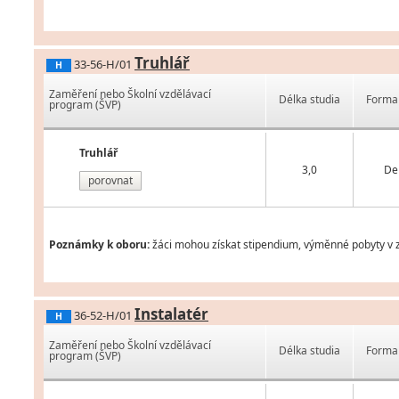
Truhlář
33-56-H/01
H
Zaměření nebo Školní vzdělávací
Délka studia
Forma 
program (ŠVP)
Truhlář
3,0
De
porovnat
Poznámky k oboru:
žáci mohou získat stipendium, výměnné pobyty v z
Instalatér
36-52-H/01
H
Zaměření nebo Školní vzdělávací
Délka studia
Forma 
program (ŠVP)