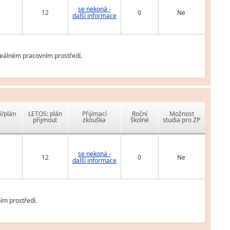
se nekoná -
12
0
Ne
další informace
reálném pracovním prostředí.
í/plán
LETOS: plán
Přijímací
Roční
Možnost
přijmout
zkouška
školné
studia pro ZP
se nekoná -
12
0
Ne
další informace
ím prostředí.