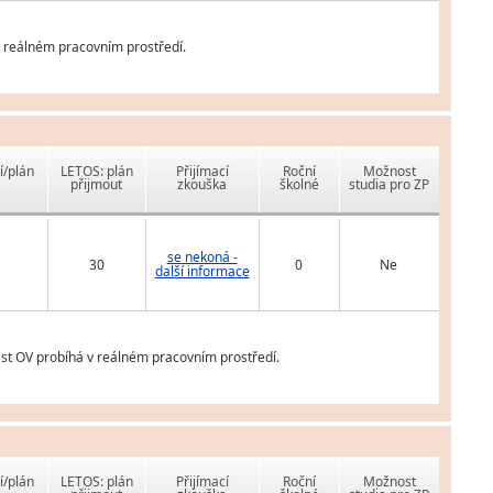
v reálném pracovním prostředí.
í/plán
LETOS: plán
Přijímací
Roční
Možnost
přijmout
zkouška
školné
studia pro ZP
se nekoná -
30
0
Ne
další informace
část OV probíhá v reálném pracovním prostředí.
í/plán
LETOS: plán
Přijímací
Roční
Možnost