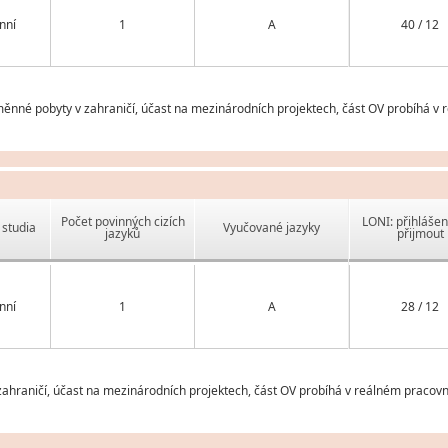
nní
1
A
40 / 12
měnné pobyty v zahraničí, účast na mezinárodních projektech, část OV probíhá v 
Počet povinných cizích
LONI: přihlášen
studia
Vyučované jazyky
jazyků
přijmout
nní
1
A
28 / 12
ahraničí, účast na mezinárodních projektech, část OV probíhá v reálném pracovn