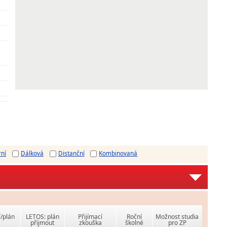
rní
Dálková
Distanční
Kombinovaná
í/plán
LETOS: plán
Přijímací
Roční
Možnost studia
přijmout
zkouška
školné
pro ZP