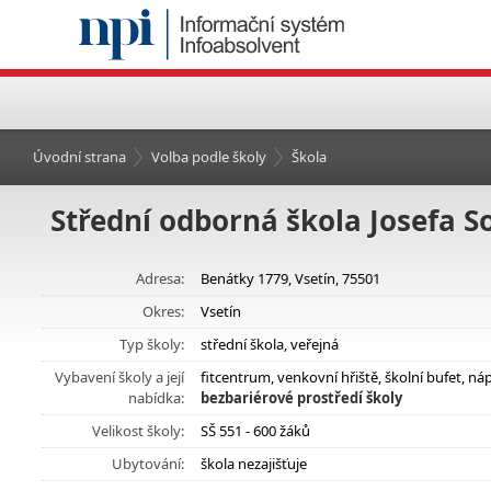
Úvodní strana
Volba podle školy
Škola
Střední odborná škola Josefa S
Adresa:
Benátky 1779, Vsetín, 75501
Okres:
Vsetín
Typ školy:
střední škola, veřejná
Vybavení školy a její
fitcentrum, venkovní hřiště, školní bufet, 
nabídka:
bezbariérové prostředí školy
Velikost školy:
SŠ 551 - 600 žáků
Ubytování:
škola nezajišťuje