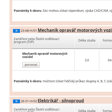
Poznámky k oboru:
žáci mohou získat stipendium, výuka CAD/CAM, vým
Mechanik opravář motorových vozi
23-68-H/01
H
Zaměření nebo Školní vzdělávací
Délka studia
Forma 
program (ŠVP)
Mechanik opravář motorových
vozidel
3,0
De
porovnat
Poznámky k oboru:
možnost získat řidičský průkaz skupiny A, B, C (z
Elektrikář - silnoproud
26-51-H/02
H
Zaměření nebo Školní vzdělávací
Délka studia
Forma 