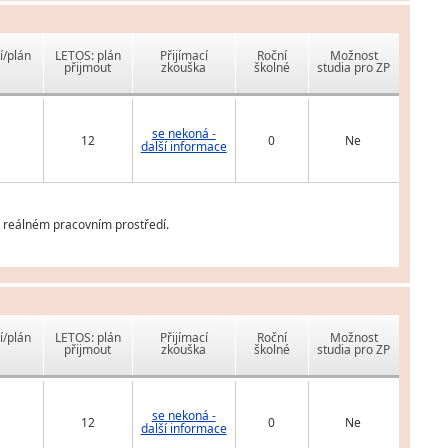
í/plán
LETOS: plán
Přijímací
Roční
Možnost
přijmout
zkouška
školné
studia pro ZP
se nekoná -
12
0
Ne
další informace
v reálném pracovním prostředí.
í/plán
LETOS: plán
Přijímací
Roční
Možnost
přijmout
zkouška
školné
studia pro ZP
se nekoná -
12
0
Ne
další informace