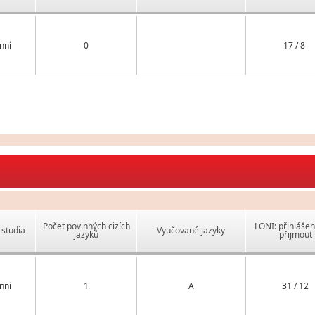
nní
0
17 / 8
Počet povinných cizích
LONI: přihlášen
studia
Vyučované jazyky
jazyků
přijmout
nní
1
A
31 / 12