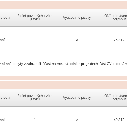
Počet povinných cizích
LONI: přihlášen
studia
Vyučované jazyky
jazyků
přijmout
nní
1
A
25 / 12
ěnné pobyty v zahraničí, účast na mezinárodních projektech, část OV probíhá 
Počet povinných cizích
LONI: přihlášen
studia
Vyučované jazyky
jazyků
přijmout
nní
1
A
49 / 12