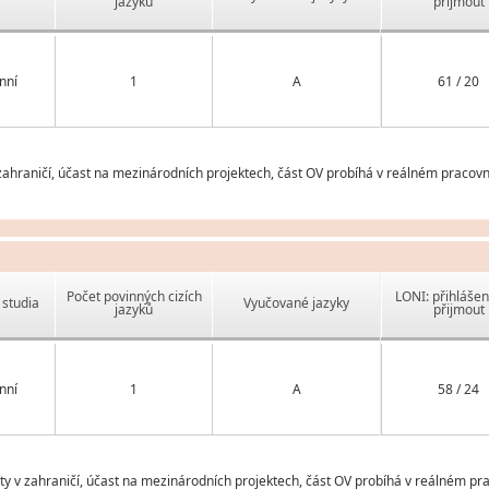
jazyků
přijmout
nní
1
A
61 / 20
ahraničí, účast na mezinárodních projektech, část OV probíhá v reálném pracovn
Počet povinných cizích
LONI: přihlášen
studia
Vyučované jazyky
jazyků
přijmout
nní
1
A
58 / 24
v zahraničí, účast na mezinárodních projektech, část OV probíhá v reálném pra