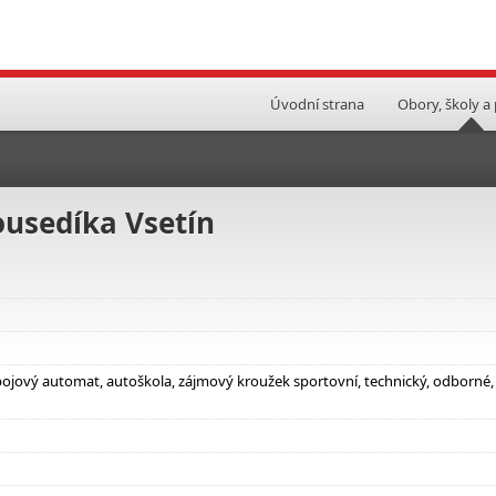
Úvodní strana
Obory, školy a
ousedíka Vsetín
nápojový automat, autoškola, zájmový kroužek sportovní, technický, odborné,