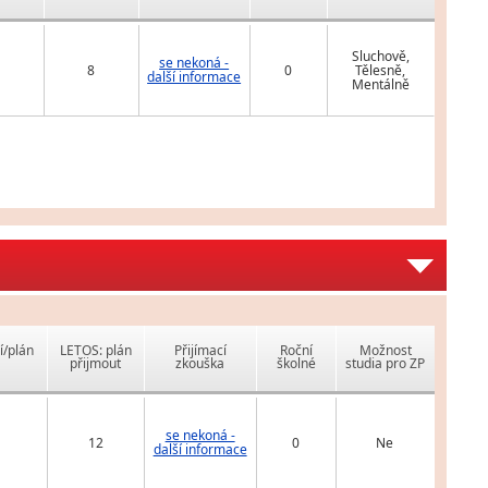
Sluchově,
se nekoná -
8
0
Tělesně,
další informace
Mentálně
í/plán
LETOS: plán
Přijímací
Roční
Možnost
přijmout
zkouška
školné
studia pro ZP
se nekoná -
12
0
Ne
další informace