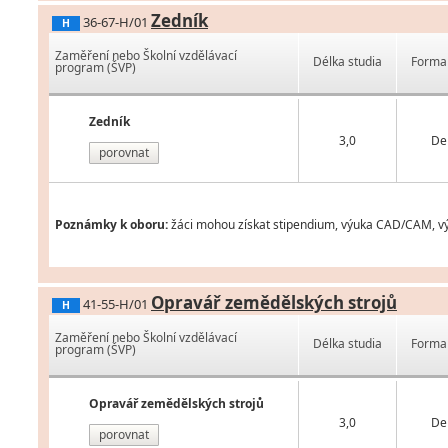
Zedník
36-67-H/01
H
Zaměření nebo Školní vzdělávací
Délka studia
Forma 
program (ŠVP)
Zedník
3,0
De
porovnat
Poznámky k oboru:
žáci mohou získat stipendium, výuka CAD/CAM, vým
Opravář zemědělských strojů
41-55-H/01
H
Zaměření nebo Školní vzdělávací
Délka studia
Forma 
program (ŠVP)
Opravář zemědělských strojů
3,0
De
porovnat