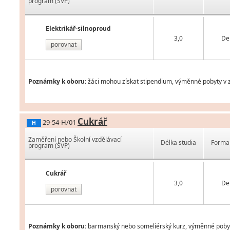
program (ŠVP)
Elektrikář-silnoproud
3,0
De
porovnat
Poznámky k oboru:
žáci mohou získat stipendium, výměnné pobyty v z
Cukrář
29-54-H/01
H
Zaměření nebo Školní vzdělávací
Délka studia
Forma 
program (ŠVP)
Cukrář
3,0
De
porovnat
Poznámky k oboru:
barmanský nebo someliérský kurz, výměnné pobyty 