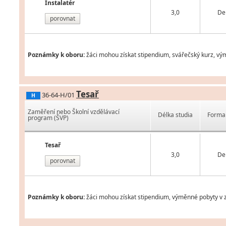
Instalatér
3,0
De
porovnat
Poznámky k oboru:
žáci mohou získat stipendium, svářečský kurz, vý
Tesař
36-64-H/01
H
Zaměření nebo Školní vzdělávací
Délka studia
Forma 
program (ŠVP)
Tesař
3,0
De
porovnat
Poznámky k oboru:
žáci mohou získat stipendium, výměnné pobyty v z