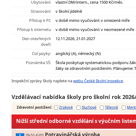
Ubytování:
vlastní DM/intern., cena 1500 Kč/měs.
Stravování:
v školní jídelně
Přístup k PC
v době mimo vyučování: v omezené míře
Přístup k internetu
v době mimo vyučování: v neomezené míře
Den otevřených
12.11.2026, 21.01.2027
dveří:
Cizí jazyky:
anglický (A), německý (N)
Poznámka SŠ:
Škola poskytuje systematickou podporu žák
žáky se zdravotním postižením. Plánujeme: Ta
Inspekční zprávy školy najdete na
webu České školní inspekce
.
Vzdělávací nabídka školy pro školní rok 2026
Zdravotní postižení
:
Zrakové
Sluchové
Tělesné
Ment
Nižší střední odborné vzdělání s výučním liste
Potravinářská výroba
29-51-E/01
E