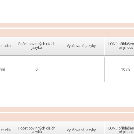
Počet povinných cizích
LONI: přihlášen
studia
Vyučované jazyky
jazyků
přijmout
nní
0
10 / 8
Počet povinných cizích
LONI: přihlášen
studia
Vyučované jazyky
jazyků
přijmout