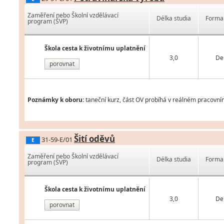
Zaměření nebo Školní vzdělávací
Délka studia
Forma 
program (ŠVP)
Škola cesta k životnímu uplatnění
3,0
De
porovnat
Poznámky k oboru:
taneční kurz, část OV probíhá v reálném pracovní
Šití oděvů
31-59-E/01
E
Zaměření nebo Školní vzdělávací
Délka studia
Forma 
program (ŠVP)
Škola cesta k životnímu uplatnění
3,0
De
porovnat