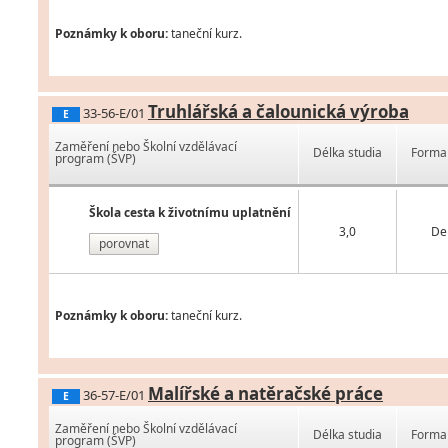
Poznámky k oboru:
taneční kurz.
Truhlářská a čalounická výroba
33-56-E/01
E
Zaměření nebo Školní vzdělávací
Délka studia
Forma 
program (ŠVP)
Škola cesta k životnímu uplatnění
3,0
De
porovnat
Poznámky k oboru:
taneční kurz.
Malířské a natěračské práce
36-57-E/01
E
Zaměření nebo Školní vzdělávací
Délka studia
Forma 
program (ŠVP)