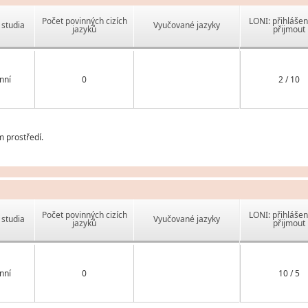
Počet povinných cizích
LONI: přihlášen
studia
Vyučované jazyky
jazyků
přijmout
nní
0
2 / 10
m prostředí.
Počet povinných cizích
LONI: přihlášen
studia
Vyučované jazyky
jazyků
přijmout
nní
0
10 / 5