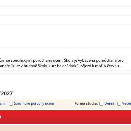
ům se specifickými poruchami učení. Škola je vybavena pomůckami pro
neční kurz v budově školy, kurz balení dárků, zájezd k moři v červnu .
/2027
ální
Specifické poruchy učení
Forma studia
:
Denní
Veče
m