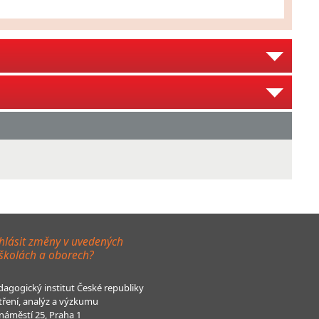
hlásit změny v uvedených
 školách a oborech?
agogický institut České republiky
tření, analýz a výzkumu
áměstí 25, Praha 1