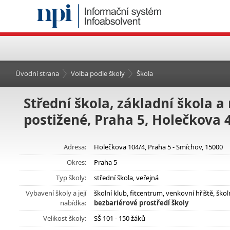
Úvodní strana
Volba podle školy
Škola
Střední škola, základní škola 
postižené, Praha 5, Holečkova 
Adresa:
Holečkova 104/4, Praha 5 - Smíchov, 15000
Okres:
Praha 5
Typ školy:
střední škola, veřejná
Vybavení školy a její
školní klub, fitcentrum, venkovní hřiště, šk
nabídka:
bezbariérové prostředí školy
Velikost školy:
SŠ 101 - 150 žáků