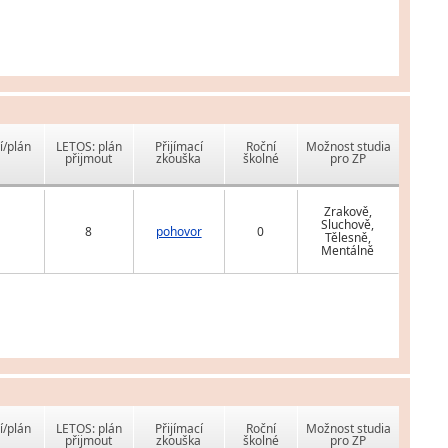
í/plán
LETOS: plán
Přijímací
Roční
Možnost studia
přijmout
zkouška
školné
pro ZP
Zrakově,
Sluchově,
8
pohovor
0
Tělesně,
Mentálně
í/plán
LETOS: plán
Přijímací
Roční
Možnost studia
přijmout
zkouška
školné
pro ZP