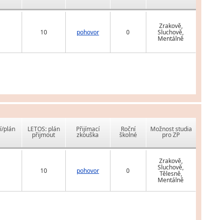
Zrakově,
10
pohovor
0
Sluchově,
Mentálně
í/plán
LETOS: plán
Přijímací
Roční
Možnost studia
přijmout
zkouška
školné
pro ZP
Zrakově,
Sluchově,
10
pohovor
0
Tělesně,
Mentálně