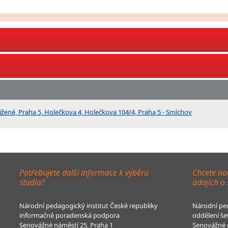
tižené, Praha 5, Holečkova 4, Holečkova 104/4, Praha 5 - Smíchov
Potřebujete další informace k výběru
Chcete na
studia?
údajích o
Národní pedagogický institut České republiky
Národní ped
informačně poradenská podpora
oddělení še
Senovážné náměstí 25, Praha 1
Senovážné n