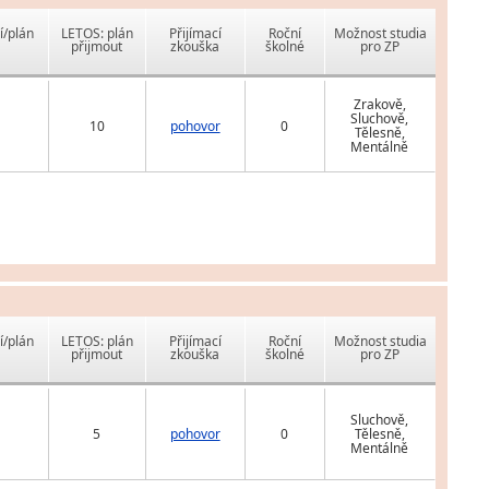
í/plán
LETOS: plán
Přijímací
Roční
Možnost studia
přijmout
zkouška
školné
pro ZP
Zrakově,
Sluchově,
10
pohovor
0
Tělesně,
Mentálně
í/plán
LETOS: plán
Přijímací
Roční
Možnost studia
přijmout
zkouška
školné
pro ZP
Sluchově,
5
pohovor
0
Tělesně,
Mentálně