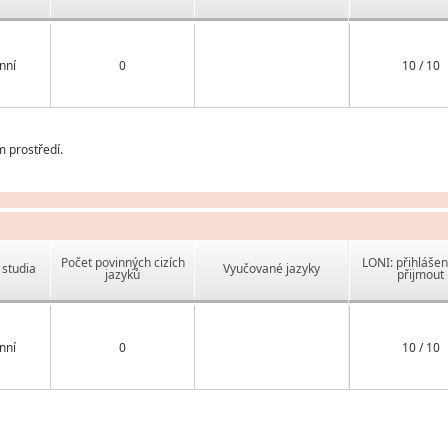
nní
0
10 / 10
m prostředí.
Počet povinných cizích
LONI: přihlášen
studia
Vyučované jazyky
jazyků
přijmout
nní
0
10 / 10