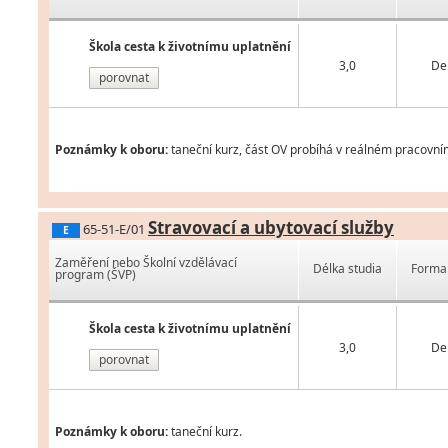
Škola cesta k životnímu uplatnění
3,0
De
porovnat
Poznámky k oboru:
taneční kurz, část OV probíhá v reálném pracovní
Stravovací a ubytovací služby
65-51-E/01
E
Zaměření nebo Školní vzdělávací
Délka studia
Forma 
program (ŠVP)
Škola cesta k životnímu uplatnění
3,0
De
porovnat
Poznámky k oboru:
taneční kurz.