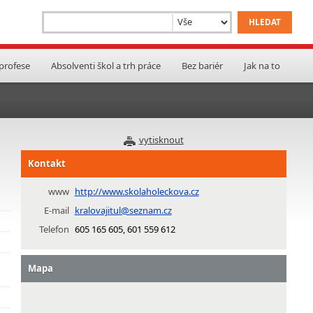
 profese
Absolventi škol a trh práce
Bez bariér
Jak na to
vytisknout
Kontakt
www
http://www.skolaholeckova.cz
E-mail
kralovajitul@seznam.cz
Telefon
605 165 605, 601 559 612
Mapa