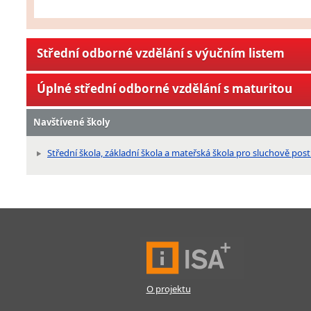
Střední odborné vzdělání s výučním listem
Úplné střední odborné vzdělání s maturitou
Navštívené školy
Střední škola, základní škola a mateřská škola pro sluchově pos
O projektu