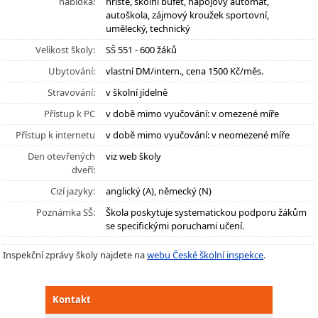
nabídka:
hřiště, školní bufet, nápojový automat,
autoškola, zájmový kroužek sportovní,
umělecký, technický
Velikost školy:
SŠ 551 - 600 žáků
Ubytování:
vlastní DM/intern., cena 1500 Kč/měs.
Stravování:
v školní jídelně
Přístup k PC
v době mimo vyučování: v omezené míře
Přístup k internetu
v době mimo vyučování: v neomezené míře
Den otevřených
viz web školy
dveří:
Cizí jazyky:
anglický (A), německý (N)
Poznámka SŠ:
Škola poskytuje systematickou podporu žákům
se specifickými poruchami učení.
Inspekční zprávy školy najdete na
webu České školní inspekce
.
Kontakt