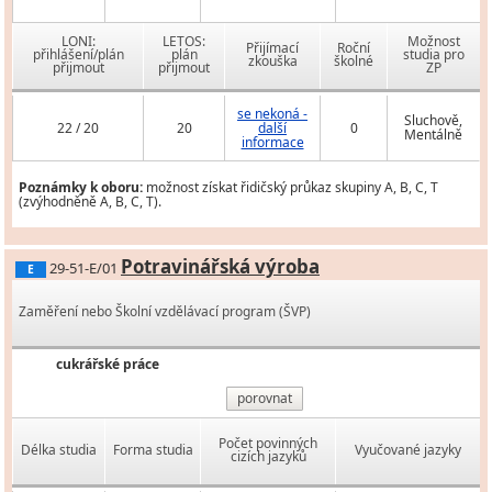
LONI:
LETOS:
Možnost
Přijímací
Roční
přihlášení/plán
plán
studia pro
zkouška
školné
přijmout
přijmout
ZP
se nekoná -
Sluchově,
22 / 20
20
další
0
Mentálně
informace
Poznámky k oboru:
možnost získat řidičský průkaz skupiny A, B, C, T
(zvýhodněně A, B, C, T).
Potravinářská výroba
29-51-E/01
E
Zaměření nebo Školní vzdělávací program (ŠVP)
cukrářské práce
porovnat
Počet povinných
Délka studia
Forma studia
Vyučované jazyky
cizích jazyků