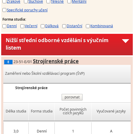
Zrakové
Sluchové
Tělesné
Mentální
Specifické poruchy učení
Forma studia
:
Denní
Večerní
Dálková
Distanční
Kombinovaná
Nižší střední odborné vzdělání s výučním
listem
Strojírenské práce
23-51-E/01
E
Zaměření nebo Školní vzdělávací program (ŠVP)
Strojírenské práce
porovnat
Počet povinných
Délka studia
Forma studia
Vyučované jazyky
cizích jazyků
3,0
Denní
1
A