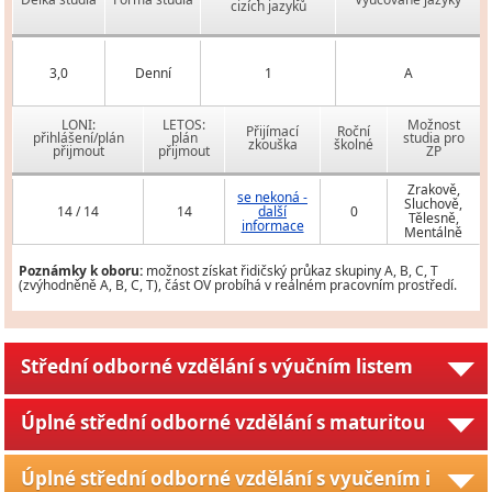
cizích jazyků
3,0
Denní
1
A
LONI:
LETOS:
Možnost
Přijímací
Roční
přihlášení/plán
plán
studia pro
zkouška
školné
přijmout
přijmout
ZP
Zrakově,
se nekoná -
Sluchově,
14 / 14
14
další
0
Tělesně,
informace
Mentálně
Poznámky k oboru:
možnost získat řidičský průkaz skupiny A, B, C, T
(zvýhodněně A, B, C, T), část OV probíhá v reálném pracovním prostředí.
Střední odborné vzdělání s výučním listem
Úplné střední odborné vzdělání s maturitou
Úplné střední odborné vzdělání s vyučením i