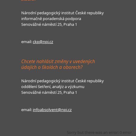
Národní pedagogický institut České republiky
informačně poradenská podpora
Senovážné náměstí 25, Praha 1
email:
ckp@npi.cz
Chcete nahlásit změny v uvedených
údajích o školách a oborech?
Národní pedagogický institut České republiky
oddělení šetření, analýz a výzkumu
Senovážné náměstí 25, Praha 1
email:
infoabsolvent@npi.cz
Sorry but there was an error: 0 error