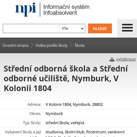
Úvodní strana
Volba podle školy
Škola
vytisknout
Střední odborná škola a Střední
odborné učiliště, Nymburk, V
Kolonii 1804
Adresa:
V Kolonii 1804, Nymburk, 28802
Okres:
Nymburk
Typ školy:
střední škola, veřejná
Vybavení školy a její
studovna, školní klub, fitcentrum, venkovní