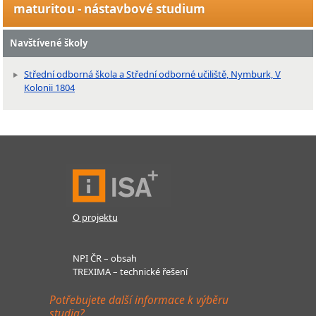
maturitou - nástavbové studium
Navštívené školy
Střední odborná škola a Střední odborné učiliště, Nymburk, V
Kolonii 1804
O projektu
NPI ČR – obsah
TREXIMA – technické řešení
Potřebujete další informace k výběru
studia?