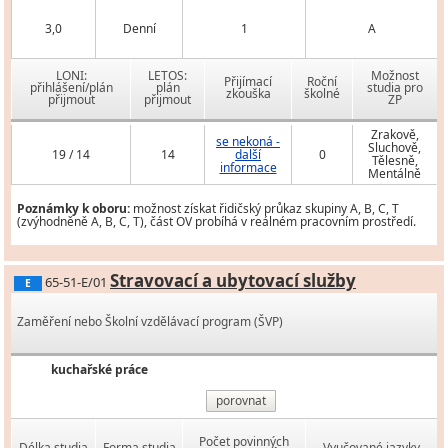
3,0
Denní
1
A
LONI:
LETOS:
Možnost
Přijímací
Roční
přihlášení/plán
plán
studia pro
zkouška
školné
přijmout
přijmout
ZP
Zrakově,
se nekoná -
Sluchově,
19 / 14
14
další
0
Tělesně,
informace
Mentálně
Poznámky k oboru:
možnost získat řidičský průkaz skupiny A, B, C, T
(zvýhodněně A, B, C, T), část OV probíhá v reálném pracovním prostředí.
Stravovací a ubytovací služby
65-51-E/01
E
Zaměření nebo Školní vzdělávací program (ŠVP)
kuchařské práce
porovnat
Počet povinných
Délka studia
Forma studia
Vyučované jazyky