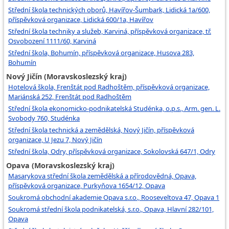
Střední škola technických oborů, Havířov-Šumbark, Lidická 1a/600,
příspěvková organizace, Lidická 600/1a, Havířov
Střední škola techniky a služeb, Karviná, příspěvková organizace, tř.
Osvobození 1111/60, Karviná
Střední škola, Bohumín, příspěvková organizace, Husova 283,
Bohumín
Nový Jičín (Moravskoslezský kraj)
Hotelová škola, Frenštát pod Radhoštěm, příspěvková organizace,
Mariánská 252, Frenštát pod Radhoštěm
Střední škola ekonomicko-podnikatelská Studénka, o.p.s., Arm. gen. L.
Svobody 760, Studénka
Střední škola technická a zemědělská, Nový Jičín, příspěvková
organizace, U Jezu 7, Nový Jičín
Střední škola, Odry, příspěvková organizace, Sokolovská 647/1, Odry
Opava (Moravskoslezský kraj)
Masarykova střední škola zemědělská a přírodovědná, Opava,
příspěvková organizace, Purkyňova 1654/12, Opava
Soukromá obchodní akademie Opava s.r.o., Rooseveltova 47, Opava 1
Soukromá střední škola podnikatelská, s.r.o., Opava, Hlavní 282/101,
Opava