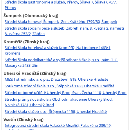
Střední škola gastronomie a služeb, Přerov, Šířava 7, Šířava 670/7,
Přerov
Šumperk (Olomoucký kraj)
Střední škola řemesel, Šumperk, Gen. Krátkého 1799/30, Šumperk
Střední škola sociální péče a služeb, Zábřeh, nám. 8. května 2, náměstí
8. května 253/2, Zábřeh
Kroměříž (Zlínský kraj)
Střední škola hotelová a služeb Kroměříž, Na Lindovce 1463/1,
Kroměříž
Střední škola podnikatelská a Vyšší odborná škola, s.r.o., nám. T. G.
Masaryka 2433, Zlín
Uherské Hradiště (Zlínský kraj)
MESIT střední škola, o.p.s., Družstevní 818, Uherské Hradiště
Soukromá střední škola, s.r.o., Štěpnická 1188, Uherské Hradiště
Střední odborné učiliště Uherský Brod, Svat. Čecha 1110, Uherský Brod
Střední průmyslová škola a Obchodní akademie Uherský Brod,
Nivnická 1781, Uherský Brod
Střední škola služeb s.r.o., Štěpnická 1156, Uherské Hradiště
Vsetín (Zlínský kraj)
Integrovaná střední škola Valašské Meziříčí, Palackého 239/49,