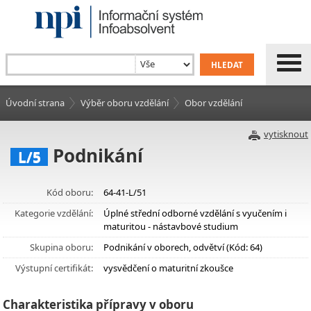
Úvodní strana
Výběr oboru vzdělání
Obor vzdělání
vytisknout
Podnikání
L/5
Kód oboru:
64-41-L/51
Kategorie vzdělání:
Úplné střední odborné vzdělání s vyučením i
maturitou - nástavbové studium
Skupina oboru:
Podnikání v oborech, odvětví (Kód: 64)
Výstupní certifikát:
vysvědčení o maturitní zkoušce
Charakteristika přípravy v oboru