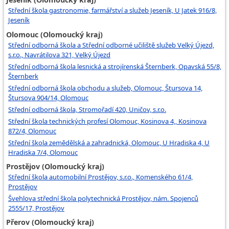
Střední škola gastronomie, farmářství a služeb Jeseník, U Jatek 916/8,
Jeseník
Olomouc (Olomoucký kraj)
Střední odborná škola a Střední odborné učiliště služeb Velký Újezd,
s.r.o., Navrátilova 321, Velký Újezd
Střední odborná škola lesnická a strojírenská Šternberk, Opavská 55/8,
Šternberk
Střední odborná škola obchodu a služeb, Olomouc, Štursova 14,
Štursova 904/14, Olomouc
Střední odborná škola, Stromořadí 420, Uničov, s.r.o.
Střední škola technických profesí Olomouc, Kosinova 4,, Kosinova
872/4, Olomouc
Střední škola zemědělská a zahradnická, Olomouc, U Hradiska 4, U
Hradiska 7/4, Olomouc
Prostějov (Olomoucký kraj)
Střední škola automobilní Prostějov, s.r.o., Komenského 61/4,
Prostějov
Švehlova střední škola polytechnická Prostějov, nám. Spojenců
2555/17, Prostějov
Přerov (Olomoucký kraj)