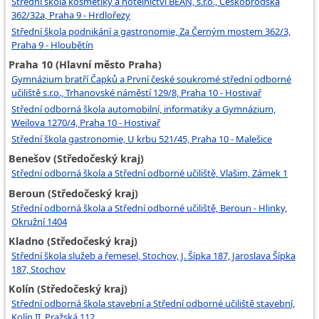
Střední škola kosmetiky a hotelnictví BEAN, s.r.o., Českobrodská
362/32a, Praha 9 - Hrdlořezy
Střední škola podnikání a gastronomie, Za Černým mostem 362/3,
Praha 9 - Hloubětín
Praha 10 (Hlavní město Praha)
Gymnázium bratří Čapků a První české soukromé střední odborné
učiliště s.r.o., Trhanovské náměstí 129/8, Praha 10 - Hostivař
Střední odborná škola automobilní, informatiky a Gymnázium,
Weilova 1270/4, Praha 10 - Hostivař
Střední škola gastronomie, U krbu 521/45, Praha 10 - Malešice
Benešov (Středočeský kraj)
Střední odborná škola a Střední odborné učiliště, Vlašim, Zámek 1
Beroun (Středočeský kraj)
Střední odborná škola a Střední odborné učiliště, Beroun - Hlinky,
Okružní 1404
Kladno (Středočeský kraj)
Střední škola služeb a řemesel, Stochov, J. Šípka 187, Jaroslava Šípka
187, Stochov
Kolín (Středočeský kraj)
Střední odborná škola stavební a Střední odborné učiliště stavební,
Kolín II, Pražská 112