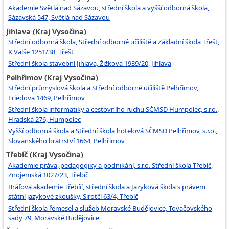
Akademie Světlá nad Sázavou, střední škola a vyšší odborná škola,
Sázavská 547, Světlá nad Sázavou
Jihlava (Kraj Vysočina)
Střední odborná škola, Střední odborné učiliště a Základní škola Třešť,
K Valše 1251/38, Třešť
Střední škola stavební Jihlava, Žižkova 1939/20, Jihlava
Pelhřimov (Kraj Vysočina)
Střední průmyslová škola a Střední odborné učiliště Pelhřimov,
Friedova 1469, Pelhřimov
Střední škola informatiky a cestovního ruchu SČMSD Humpolec, s.r.o.,
Hradská 276, Humpolec
Vyšší odborná škola a Střední škola hotelová SČMSD Pelhřimov, s.r.o.,
Slovanského bratrství 1664, Pelhřimov
Třebíč (Kraj Vysočina)
Akademie práva, pedagogiky a podnikání, s.r.o. Střední škola Třebíč,
Znojemská 1027/23, Třebíč
Bráfova akademie Třebíč, střední škola a Jazyková škola s právem
státní jazykové zkoušky, Sirotčí 63/4, Třebíč
Střední škola řemesel a služeb Moravské Budějovice, Tovačovského
sady 79, Moravské Budějovice