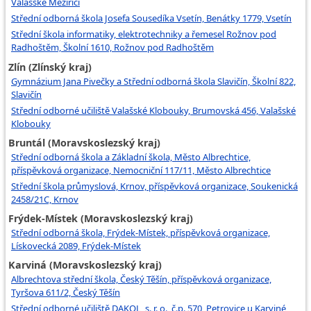
Valašské Meziříčí
Střední odborná škola Josefa Sousedíka Vsetín, Benátky 1779, Vsetín
Střední škola informatiky, elektrotechniky a řemesel Rožnov pod
Radhoštěm, Školní 1610, Rožnov pod Radhoštěm
Zlín (Zlínský kraj)
Gymnázium Jana Pivečky a Střední odborná škola Slavičín, Školní 822,
Slavičín
Střední odborné učiliště Valašské Klobouky, Brumovská 456, Valašské
Klobouky
Bruntál (Moravskoslezský kraj)
Střední odborná škola a Základní škola, Město Albrechtice,
příspěvková organizace, Nemocniční 117/11, Město Albrechtice
Střední škola průmyslová, Krnov, příspěvková organizace, Soukenická
2458/21C, Krnov
Frýdek-Místek (Moravskoslezský kraj)
Střední odborná škola, Frýdek-Místek, příspěvková organizace,
Lískovecká 2089, Frýdek-Místek
Karviná (Moravskoslezský kraj)
Albrechtova střední škola, Český Těšín, příspěvková organizace,
Tyršova 611/2, Český Těšín
Střední odborné učiliště DAKOL, s. r. o., č.p. 570, Petrovice u Karviné