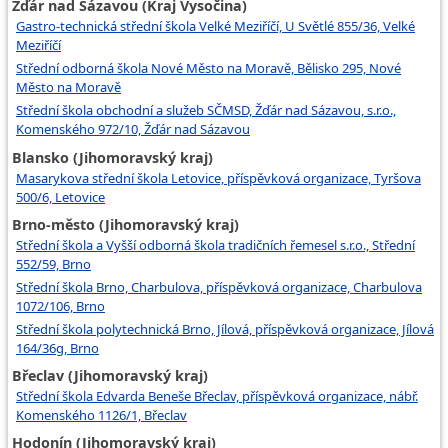
Žďár nad Sázavou (Kraj Vysočina)
Gastro-technická střední škola Velké Meziříčí, U Světlé 855/36, Velké
Meziříčí
Střední odborná škola Nové Město na Moravě, Bělisko 295, Nové
Město na Moravě
Střední škola obchodní a služeb SČMSD, Žďár nad Sázavou, s.r.o.,
Komenského 972/10, Žďár nad Sázavou
Blansko (Jihomoravský kraj)
Masarykova střední škola Letovice, příspěvková organizace, Tyršova
500/6, Letovice
Brno-město (Jihomoravský kraj)
Střední škola a Vyšší odborná škola tradičních řemesel s.r.o., Střední
552/59, Brno
Střední škola Brno, Charbulova, příspěvková organizace, Charbulova
1072/106, Brno
Střední škola polytechnická Brno, Jílová, příspěvková organizace, Jílová
164/36g, Brno
Břeclav (Jihomoravský kraj)
Střední škola Edvarda Beneše Břeclav, příspěvková organizace, nábř.
Komenského 1126/1, Břeclav
Hodonín (Jihomoravský kraj)