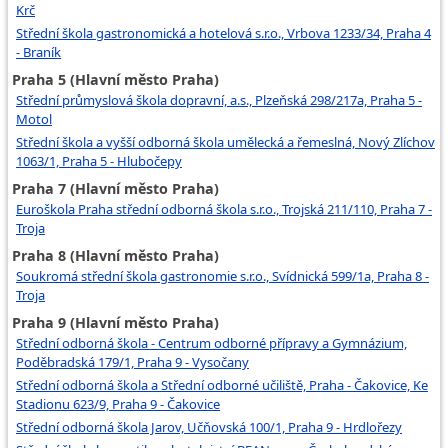
Krč
Střední škola gastronomická a hotelová s.r.o., Vrbova 1233/34, Praha 4
- Braník
Praha 5 (Hlavní město Praha)
Střední průmyslová škola dopravní, a.s., Plzeňská 298/217a, Praha 5 -
Motol
Střední škola a vyšší odborná škola umělecká a řemeslná, Nový Zlíchov
1063/1, Praha 5 - Hlubočepy
Praha 7 (Hlavní město Praha)
Euroškola Praha střední odborná škola s.r.o., Trojská 211/110, Praha 7 -
Troja
Praha 8 (Hlavní město Praha)
Soukromá střední škola gastronomie s.r.o., Svídnická 599/1a, Praha 8 -
Troja
Praha 9 (Hlavní město Praha)
Střední odborná škola - Centrum odborné přípravy a Gymnázium,
Poděbradská 179/1, Praha 9 - Vysočany
Střední odborná škola a Střední odborné učiliště, Praha - Čakovice, Ke
Stadionu 623/9, Praha 9 - Čakovice
Střední odborná škola Jarov, Učňovská 100/1, Praha 9 - Hrdlořezy