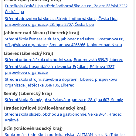
Euroškola Česká Lípa střední odborná škola s.r.o., Železničářská 2232,
Česká Lípa
Střední zdravotnická škola a Střední odborná škola, Česká Lípa,
příspěvková organizace, 28. října 2707, Česká Lípa
Jablonec nad Nisou (Liberecký kraj)
Střední škola řemesel a služeb, Jablonec nad Nisou, Smetanova 66,
příspěvková organizace, Smetanova 4265/66, Jablonec nad Nisou
Liberec (Liberecký kraj)
Střední odborná škola obchodní s.r.o., Broumovská 839/5, Liberec
Střední škola hospodářská a lesnická, Frýdlant, Bělíkova 1387,
příspěvková organizace
Střední škola strojní, stavební a dopravní, Liberec, příspěvková
organizace, Ještědská 358/106, Liberec
Semily (Liberecký kraj)
Střední škola, Semily, příspěvková organizace, 28. října 607, Semily
Hradec Králové (Královéhradecký kraj)
Střední škola služeb, obchodu a gastronomie, Velká 3/64, Hradec
Králové
Jičín (Královéhradecký kraj)
Soukromá střední škola podnikatelská - ALTMAN, s.r.o., Na Tobolce