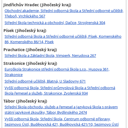
Jindřichův Hradec (Jihočeský kraj)
Obchodní akademie, Střední odborná škola a Střední odborné učiliště,
Třeboň, Vrchlického 567
Střední škola technická a obchodní, Dačice, Strojírenská 304
Písek (Jihočeský kraj)
Střední odborná škola a Střední odborné učiliště, Písek, Komenského
86, Komenského 86/14, Písek
Prachatice (Jihočeský kraj)
Střední škola a Základní škola, Vimperk, Nerudova 267
Strakonice (Jihočeský kraj)
Euroškola Strakonice střední odborná škola s.r.o., Husova 361,
Strakonice
Střední odborné učiliště, Blatná, U Sladovny 671
Vyšší odborná škola, Střední průmyslová škola a Střední odborná
škola řemesel a služeb, Strakonice, Zvolenská 934
Tábor (Jihočeský kraj)
Střední škola obchodu, služeb a řemesel a Jazyková škola s právem
státní jazykové zkoušky, Tábor, Bydlinského 2474
Vyšší odborná škola, Střední škola, Centrum odborné přípravy,
Sezimovo Ústí, Budějovická 421, Budějovická 421/10, Sezimovo Ústí