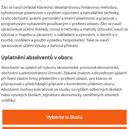
Žáci se naučí ovládat klávesnici desetiprstovou hmatovou metodou,
vyhotovovat písemnosti s využitím výpočetní a kancelářské techniky,
tvořit obchodní, právní, personální a interní písemnosti a pracovat s
programovým vybavením používaným v profesní oblasti. Žáci se naučí
zpracovávat účetní doklady, osvojí si techniku a metody účtování, naučí se
účtovat o majetku a závazcích, o nákladech a výnosech, o daních a o
tvorbě, rozdělení a použití výsledku hospodaření. Také se naučí
zpracovávat účetní výkazy a daňová přiznání.
Uplatnění absolventů v oboru
Absolventi se uplatní při výkonu ekonomické, provozně-ekonomické,
obchodní a administrativní činnosti. Získané znalosti a dovednosti úplatní
při řízení vlastní firmy především v profesní oblasti, pro kterou se
připravovali v předcházející přípravě v konkrétním učebním oboru.
Absolventi mohou pokračovat ve studiu na vyšších odborných školách
nebo vysokých školách, zejména v ekonomicky zaměřených oborech
vzdělání.
Vyberte si školu