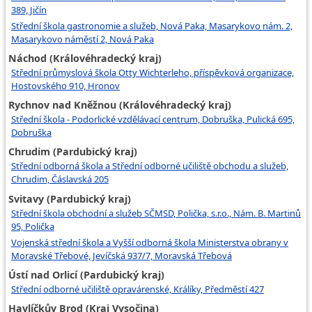
389, Jičín
Střední škola gastronomie a služeb, Nová Paka, Masarykovo nám. 2,
Masarykovo náměstí 2, Nová Paka
Náchod (Královéhradecký kraj)
Střední průmyslová škola Otty Wichterleho, příspěvková organizace,
Hostovského 910, Hronov
Rychnov nad Kněžnou (Královéhradecký kraj)
Střední škola - Podorlické vzdělávací centrum, Dobruška, Pulická 695,
Dobruška
Chrudim (Pardubický kraj)
Střední odborná škola a Střední odborné učiliště obchodu a služeb,
Chrudim, Čáslavská 205
Svitavy (Pardubický kraj)
Střední škola obchodní a služeb SČMSD, Polička, s.r.o., Nám. B. Martinů
95, Polička
Vojenská střední škola a Vyšší odborná škola Ministerstva obrany v
Moravské Třebové, Jevíčská 937/7, Moravská Třebová
Ústí nad Orlicí (Pardubický kraj)
Střední odborné učiliště opravárenské, Králíky, Předměstí 427
Havlíčkův Brod (Kraj Vysočina)