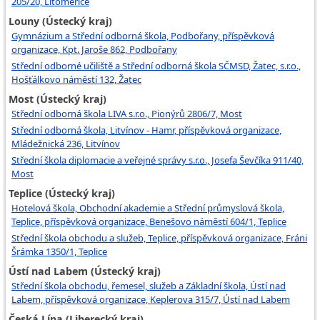
205/20, Litoměřice
Louny (Ústecký kraj)
Gymnázium a Střední odborná škola, Podbořany, příspěvková
organizace, Kpt. Jaroše 862, Podbořany
Střední odborné učiliště a Střední odborná škola SČMSD, Žatec, s.r.o.,
Hošťálkovo náměstí 132, Žatec
Most (Ústecký kraj)
Střední odborná škola LIVA s.r.o., Pionýrů 2806/7, Most
Střední odborná škola, Litvínov - Hamr, příspěvková organizace,
Mládežnická 236, Litvínov
Střední škola diplomacie a veřejné správy s.r.o., Josefa Ševčíka 911/40,
Most
Teplice (Ústecký kraj)
Hotelová škola, Obchodní akademie a Střední průmyslová škola,
Teplice, příspěvková organizace, Benešovo náměstí 604/1, Teplice
Střední škola obchodu a služeb, Teplice, příspěvková organizace, Fráni
Šrámka 1350/1, Teplice
Ústí nad Labem (Ústecký kraj)
Střední škola obchodu, řemesel, služeb a Základní škola, Ústí nad
Labem, příspěvková organizace, Keplerova 315/7, Ústí nad Labem
Česká Lípa (Liberecký kraj)