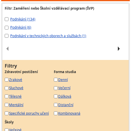
Filtr: Zaměření nebo Školní vzdělávací program (ŠVP)
Podnikání (134)
Po
Podnikání (6)
Po
Podnikání v technických oborech a službách (1)
St
Filtry
Zdravotní postižení
Forma studia
Zrakové
Denní
Sluchové
Večerní
Tělesné
Dálková
Mentální
Distanční
Specifické poruchy učení
Kombinovaná
Školy
Veřejné