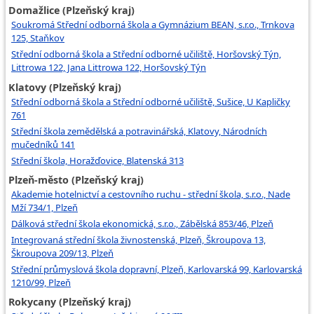
Domažlice (Plzeňský kraj)
Soukromá Střední odborná škola a Gymnázium BEAN, s.r.o., Trnkova
125, Staňkov
Střední odborná škola a Střední odborné učiliště, Horšovský Týn,
Littrowa 122, Jana Littrowa 122, Horšovský Týn
Klatovy (Plzeňský kraj)
Střední odborná škola a Střední odborné učiliště, Sušice, U Kapličky
761
Střední škola zemědělská a potravinářská, Klatovy, Národních
mučedníků 141
Střední škola, Horažďovice, Blatenská 313
Plzeň-město (Plzeňský kraj)
Akademie hotelnictví a cestovního ruchu - střední škola, s.r.o., Nade
Mží 734/1, Plzeň
Dálková střední škola ekonomická, s.r.o., Zábělská 853/46, Plzeň
Integrovaná střední škola živnostenská, Plzeň, Škroupova 13,
Škroupova 209/13, Plzeň
Střední průmyslová škola dopravní, Plzeň, Karlovarská 99, Karlovarská
1210/99, Plzeň
Rokycany (Plzeňský kraj)