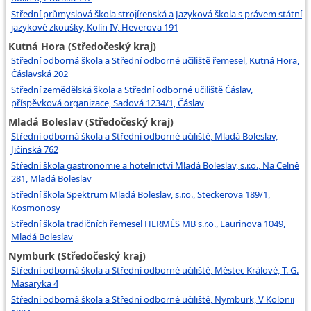
Střední průmyslová škola strojírenská a Jazyková škola s právem státní
jazykové zkoušky, Kolín IV, Heverova 191
Kutná Hora (Středočeský kraj)
Střední odborná škola a Střední odborné učiliště řemesel, Kutná Hora,
Čáslavská 202
Střední zemědělská škola a Střední odborné učiliště Čáslav,
příspěvková organizace, Sadová 1234/1, Čáslav
Mladá Boleslav (Středočeský kraj)
Střední odborná škola a Střední odborné učiliště, Mladá Boleslav,
Jičínská 762
Střední škola gastronomie a hotelnictví Mladá Boleslav, s.r.o., Na Celně
281, Mladá Boleslav
Střední škola Spektrum Mladá Boleslav, s.r.o., Steckerova 189/1,
Kosmonosy
Střední škola tradičních řemesel HERMÉS MB s.r.o., Laurinova 1049,
Mladá Boleslav
Nymburk (Středočeský kraj)
Střední odborná škola a Střední odborné učiliště, Městec Králové, T. G.
Masaryka 4
Střední odborná škola a Střední odborné učiliště, Nymburk, V Kolonii