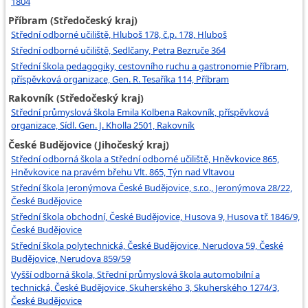
1804
Příbram (Středočeský kraj)
Střední odborné učiliště, Hluboš 178, č.p. 178, Hluboš
Střední odborné učiliště, Sedlčany, Petra Bezruče 364
Střední škola pedagogiky, cestovního ruchu a gastronomie Příbram,
příspěvková organizace, Gen. R. Tesaříka 114, Příbram
Rakovník (Středočeský kraj)
Střední průmyslová škola Emila Kolbena Rakovník, příspěvková
organizace, Sídl. Gen. J. Kholla 2501, Rakovník
České Budějovice (Jihočeský kraj)
Střední odborná škola a Střední odborné učiliště, Hněvkovice 865,
Hněvkovice na pravém břehu Vlt. 865, Týn nad Vltavou
Střední škola Jeronýmova České Budějovice, s.r.o., Jeronýmova 28/22,
České Budějovice
Střední škola obchodní, České Budějovice, Husova 9, Husova tř. 1846/9,
České Budějovice
Střední škola polytechnická, České Budějovice, Nerudova 59, České
Budějovice, Nerudova 859/59
Vyšší odborná škola, Střední průmyslová škola automobilní a
technická, České Budějovice, Skuherského 3, Skuherského 1274/3,
České Budějovice