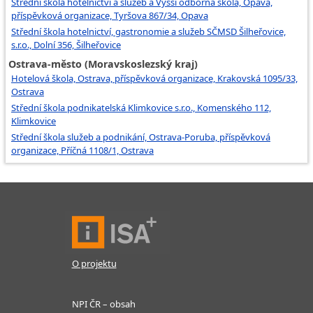
Střední škola hotelnictví a služeb a Vyšší odborná škola, Opava,
příspěvková organizace, Tyršova 867/34, Opava
Střední škola hotelnictví, gastronomie a služeb SČMSD Šilheřovice,
s.r.o., Dolní 356, Šilheřovice
Ostrava-město (Moravskoslezský kraj)
Hotelová škola, Ostrava, příspěvková organizace, Krakovská 1095/33,
Ostrava
Střední škola podnikatelská Klimkovice s.r.o., Komenského 112,
Klimkovice
Střední škola služeb a podnikání, Ostrava-Poruba, příspěvková
organizace, Příčná 1108/1, Ostrava
O projektu
NPI ČR – obsah