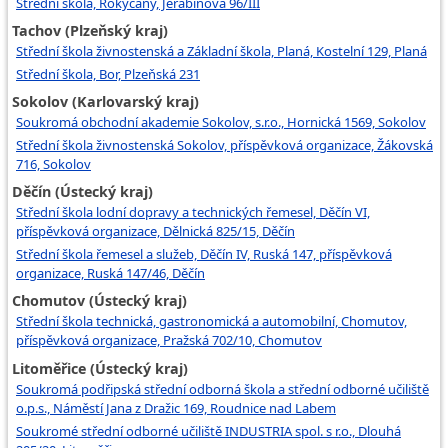
Střední škola, Rokycany, Jeřabinová 96/III
Tachov (Plzeňský kraj)
Střední škola živnostenská a Základní škola, Planá, Kostelní 129, Planá
Střední škola, Bor, Plzeňská 231
Sokolov (Karlovarský kraj)
Soukromá obchodní akademie Sokolov, s.r.o., Hornická 1569, Sokolov
Střední škola živnostenská Sokolov, příspěvková organizace, Žákovská
716, Sokolov
Děčín (Ústecký kraj)
Střední škola lodní dopravy a technických řemesel, Děčín VI,
příspěvková organizace, Dělnická 825/15, Děčín
Střední škola řemesel a služeb, Děčín IV, Ruská 147, příspěvková
organizace, Ruská 147/46, Děčín
Chomutov (Ústecký kraj)
Střední škola technická, gastronomická a automobilní, Chomutov,
příspěvková organizace, Pražská 702/10, Chomutov
Litoměřice (Ústecký kraj)
Soukromá podřipská střední odborná škola a střední odborné učiliště
o.p.s., Náměstí Jana z Dražic 169, Roudnice nad Labem
Soukromé střední odborné učiliště INDUSTRIA spol. s r.o., Dlouhá