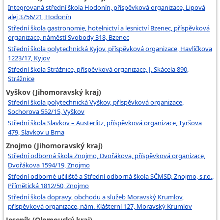
Integrovaná střední škola Hodonín, příspěvková organizace, Lipová
alej 3756/21, Hodonín
Střední škola gastronomie, hotelnictví a lesnictví Bzenec, příspěvková
organizace, náměstí Svobody 318, Bzenec
Střední škola polytechnická Kyjov, příspěvková organizace, Havlíčkova
1223/17, Kyjov
Střední škola Strážnice, příspěvková organizace, J. Skácela 890,
Strážnice
Vyškov (Jihomoravský kraj)
Střední škola polytechnická Vyškov, příspěvková organizace,
Sochorova 552/15, Vyškov
Střední škola Slavkov – Austerlitz, příspěvková organizace, Tyršova
479, Slavkov u Brna
Znojmo (Jihomoravský kraj)
Střední odborná škola Znojmo, Dvořákova, příspěvková organizace,
Dvořákova 1594/19, Znojmo
Střední odborné učiliště a Střední odborná škola SČMSD, Znojmo, s.r.o.,
Přímětická 1812/50, Znojmo
Střední škola dopravy, obchodu a služeb Moravský Krumlov,
příspěvková organizace, nám. Klášterní 127, Moravský Krumlov
Jeseník (Olomoucký kraj)