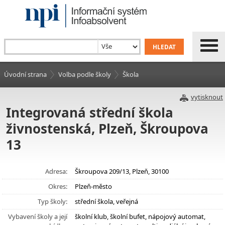
Úvodní strana
Volba podle školy
Škola
vytisknout
Integrovaná střední škola
živnostenská, Plzeň, Škroupova
13
Adresa:
Škroupova 209/13, Plzeň, 30100
Okres:
Plzeň-město
Typ školy:
střední škola, veřejná
Vybavení školy a její
školní klub, školní bufet, nápojový automat,