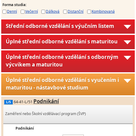
Forma studia
:
Denní
Večerní
Dálková
Distanční
Kombinovaná
Střední odborné vzdělání s výučním listem
Úplné střední odborné vzdělání s maturitou
Úplné střední odborné vzdělání s odborným
výcvikem a maturitou
Úplné střední odborné vzdělání s vyučením i
maturitou - nástavbové studium
Podnikání
64-41-L/51
L/5
Zaměření nebo Školní vzdělávací program (ŠVP)
Podnikání