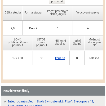
porovnat
Počet povinných
Délka studia
Forma studia
Vyučované jazyky
cizích jazyků
2,0
Denní
1
A
LONI:
LETOS:
Možnost
Přijímací
Roční
přihlášení/plán
plán
studia pro
zkouška
školné
přijmout
přijmout
ZP
172 / 30
30
koná se
0
Tělesně
Navštívené školy
Integrovaná střední škola živnostenská, Plzeň, Škroupova 13,
Škroupova 209/13, Plzeň