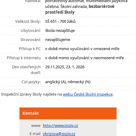
nabídka:
potravinový automat, multimediální jazyková
učebna, Školní zahrada,
bezbariérové
prostředí školy
Velikost školy:
SŠ 651 - 700 žáků
Ubytování:
škola nezajišťuje
Stravování:
nezajišťujeme
Přístup k PC
v době mimo vyučování: v omezené míře
Přístup k internetu
v době mimo vyučování: v neomezené míře
Den otevřených
29.11.2025, 23. 1. 2026
dveří:
Cizí jazyky:
anglický (A), německý (N)
Inspekční zprávy školy najdete na
webu České školní inspekce
.
Kontakt
www
http://www.issziv.cz
E-mail
vkrizova@issziv.cz