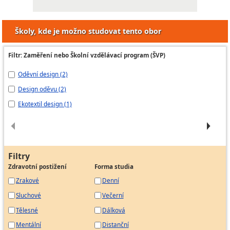
Školy, kde je možno studovat tento obor
Filtr: Zaměření nebo Školní vzdělávací program (ŠVP)
Oděvní design (2)
MÓ
Design oděvu (2)
Mo
vi
Ekotextil design (1)
Mo
Filtry
Zdravotní postižení
Forma studia
Zrakové
Denní
Sluchové
Večerní
Tělesné
Dálková
Mentální
Distanční