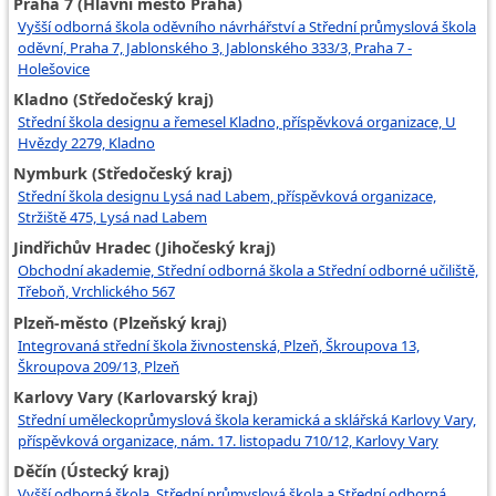
Praha 7 (Hlavní město Praha)
Vyšší odborná škola oděvního návrhářství a Střední průmyslová škola
oděvní, Praha 7, Jablonského 3, Jablonského 333/3, Praha 7 -
Holešovice
Kladno (Středočeský kraj)
Střední škola designu a řemesel Kladno, příspěvková organizace, U
Hvězdy 2279, Kladno
Nymburk (Středočeský kraj)
Střední škola designu Lysá nad Labem, příspěvková organizace,
Stržiště 475, Lysá nad Labem
Jindřichův Hradec (Jihočeský kraj)
Obchodní akademie, Střední odborná škola a Střední odborné učiliště,
Třeboň, Vrchlického 567
Plzeň-město (Plzeňský kraj)
Integrovaná střední škola živnostenská, Plzeň, Škroupova 13,
Škroupova 209/13, Plzeň
Karlovy Vary (Karlovarský kraj)
Střední uměleckoprůmyslová škola keramická a sklářská Karlovy Vary,
příspěvková organizace, nám. 17. listopadu 710/12, Karlovy Vary
Děčín (Ústecký kraj)
Vyšší odborná škola, Střední průmyslová škola a Střední odborná