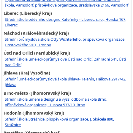
škola, Varnsdorf, příspěvková organizace, Bratislavská 2166, Varnsdorf
Liberec (Liberecký kraj)
Střední škola oděvního designu Kateřinky - Liberec, s.r.o., Horská 167,
Liberec
Náchod (Královéhradecký kraj)
Střední průmyslová škola Otty Wichterleho, příspěvková organizace,
Hostovského 910, Hronov
Ústí nad Orlicí (Pardubický kraj)
Střední škola uměleckoprůmyslová Ústí nad Orlicí, Zahradní 541, Ústí
nad Orlicí
Jihlava (Kraj Vysočina)
Střední uměleckoprůmyslová škola Jihlava-Helenín, Hálkova 2917/42,
Jihlava
Brno-město (Jihomoravský kraj)
Střední škola umění a designu a vyšší odborná škola Brno,
příspěvková organizace, Husova 537/10, Brno
Hodonín (Jihomoravský kraj)
Střední škola Strážnice, příspěvková organizace, J. Skácela 890,
Strážnice
Prostějov (Olomoucký kraj)