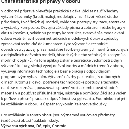
Charakteristika přípravy v oboru
V odborné přípravě převažuje praktická složka. Žáci se naučí všechny
výtvarné techniky (kreslí, malují, modelují), v nichž tvoří věcné studie
přírodních, živočišných aj. motivů, ovládnou postupy stylizace, abstrakce
a výstavby kompozice. Osvojí si základy písma a zobrazení lidské figury v
aktu a kostýmu, ovládnou postupy konstrukce, tvarování a modelování
oděvů včetně navrhování netradičních modelových úprav a způsoby
zpracování technické dokumentace. Tyto výtvarné a technické
dovednosti využívají při samostatné tvorbě výtvarných návrhů náročných
a originálních oděvních modelů, historických nebo scénických kostýmů a
módních doplňků. Při tom aplikují získané teoretické vědomosti z dějin
výtvarné kultury, sledují vývoj oděvní tvorby a módních trendů v oboru,
využívají informační technologie a běžně pracují s odpovídajícím
programovým vybavením. Výtvarné návrhy pak realizují v odborných
dílnách. K tomu si osvojí potřebné technologické postupy a techniky,
naučí se rozeznávat, posuzovat, správně volit a kombinovat vhodné
materiály a používat příslušné stroje, nástroje a pomůcky. Žáci jsou vedeni
k pečlivé a přesné práci a k odpovědnosti za její kvalitu. Podmínkou přijetí
ke vzdělávání v oboru je úspěšné vykonání talentové zkoušky.
Pro vzdělávání v tomto oboru jsou významné vyučovací předměty
(vzdělávací oblasti) základní školy:
Výtvarná výchova, Dějepis, Chemie