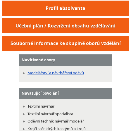
Profil absolventa
Učební plán / Rozvržení obsahu vzdělávání
Souborné informace ke skupině oborů vzdělání
Navštívené obory
Modelářství a návrhářství oděvů
Navazující povolání
Textilní návrhář
Textilní návrhář specialista
Oděvní technik návrhář modelář
Krejčí scénických kostýmů a krojů