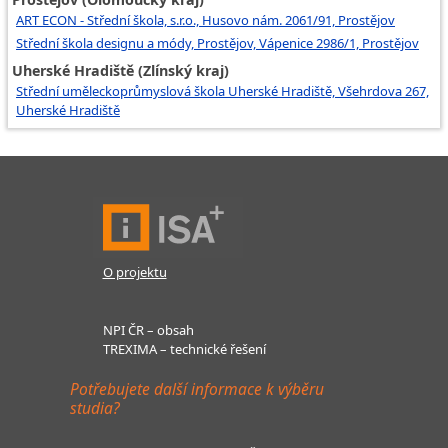
ART ECON - Střední škola, s.r.o., Husovo nám. 2061/91, Prostějov
Střední škola designu a módy, Prostějov, Vápenice 2986/1, Prostějov
Uherské Hradiště (Zlínský kraj)
Střední uměleckoprůmyslová škola Uherské Hradiště, Všehrdova 267,
Uherské Hradiště
O projektu
NPI ČR – obsah
TREXIMA – technické řešení
Potřebujete další informace k výběru
studia?