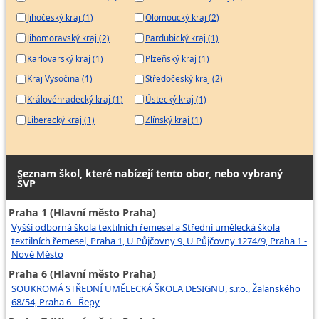
Jihočeský kraj (1)
Olomoucký kraj (2)
Jihomoravský kraj (2)
Pardubický kraj (1)
Karlovarský kraj (1)
Plzeňský kraj (1)
Kraj Vysočina (1)
Středočeský kraj (2)
Královéhradecký kraj (1)
Ústecký kraj (1)
Liberecký kraj (1)
Zlínský kraj (1)
Seznam škol, které nabízejí tento obor, nebo vybraný
ŠVP
Praha 1 (Hlavní město Praha)
Vyšší odborná škola textilních řemesel a Střední umělecká škola
textilních řemesel, Praha 1, U Půjčovny 9, U Půjčovny 1274/9, Praha 1 -
Nové Město
Praha 6 (Hlavní město Praha)
SOUKROMÁ STŘEDNÍ UMĚLECKÁ ŠKOLA DESIGNU, s.r.o., Žalanského
68/54, Praha 6 - Řepy