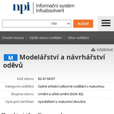
Úvodní strana
Výběr oboru vzdělání
Obor vzdělání
vytisknout
Modelářství a návrhářství
M
oděvů
Kód oboru:
82-41-M/07
Kategorie vzdělání:
Úplné střední odborné vzdělání s maturitou
Skupina oboru:
Umění a užité umění (Kód: 82)
Výstupní certifikát:
vysvědčení o maturitní zkoušce