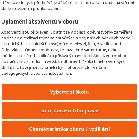
Učivo uvedených předmětů je důležité pro tento obor a bude na střední
škole rozvíjeno a prohlubováno.
Uplatnění absolventů v oboru
Absolventi jsou připraveni uplatnit se v oblasti oděvní tvorby zaměřené
na design a realizaci zejména náročných a originálních oděvních modelů,
historických a scénických kostýmů pro televizi, film, divadlo apod.
Odpovídající činnosti mohou vykonávat buď samostatně, nebo v
módních ateliérech a dílnách příslušných institucí. Absolventi mohou
pokračovat ve studiu na vyšších odborných školách nebo vysokých
školách, a to zejména v uměleckých oborech, ale i v oborech
pedagogických a společenskovědních.
Vyberte si školu
Informace o trhu práce
Charakteristika oboru / vzdělání