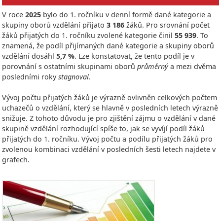
V roce
2025
bylo do 1. ročníku v denní formě dané kategorie a
skupiny oborů vzdělání přijato
3 186
žáků. Pro srovnání počet
žáků přijatých do 1. ročníku zvolené kategorie činil
55 939
. To
znamená, že podíl přijímaných dané kategorie a skupiny oborů
vzdělání dosáhl
5,7 %
. Lze konstatovat, že tento podíl je v
porovnání s ostatními skupinami oborů
průměrný
a mezi dvěma
posledními roky
stagnoval
.
Vývoj počtu přijatých žáků je výrazně ovlivněn celkových počtem
uchazečů o vzdělání, který se hlavně v posledních letech výrazně
snižuje. Z tohoto důvodu je pro zjištění zájmu o vzdělání v dané
skupině vzdělání rozhodující spíše to, jak se vyvíjí podíl žáků
přijatých do 1. ročníku. Vývoj počtu a podílu přijatých žáků pro
zvolenou kombinaci vzdělání v posledních šesti letech najdete v
grafech.