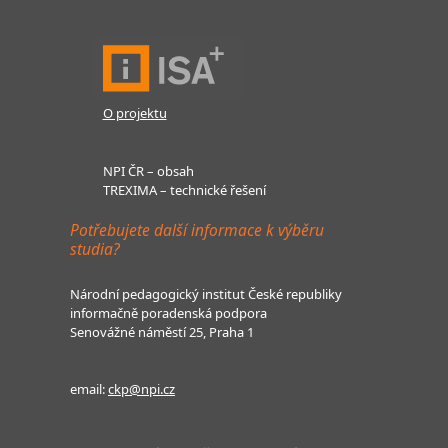
O projektu
NPI ČR – obsah
TREXIMA – technické řešení
Potřebujete další informace k výběru
studia?
Národní pedagogický institut České republiky
informačně poradenská podpora
Senovážné náměstí 25, Praha 1
email:
ckp@npi.cz