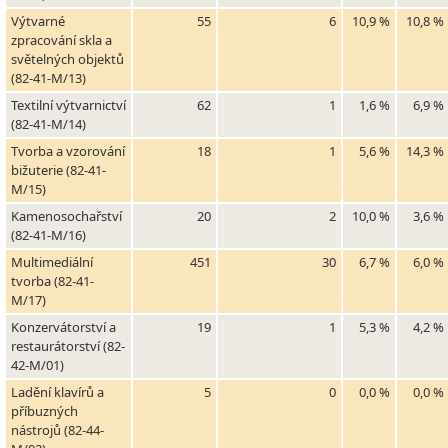
Výtvarné
55
6
10,9 %
10,8 %
zpracování skla a
světelných objektů
(82-41-M/13)
Textilní výtvarnictví
62
1
1,6 %
6,9 %
(82-41-M/14)
Tvorba a vzorování
18
1
5,6 %
14,3 %
bižuterie (82-41-
M/15)
Kamenosochařství
20
2
10,0 %
3,6 %
(82-41-M/16)
Multimediální
451
30
6,7 %
6,0 %
tvorba (82-41-
M/17)
Konzervátorství a
19
1
5,3 %
4,2 %
restaurátorství (82-
42-M/01)
Ladění klavírů a
5
0
0,0 %
0,0 %
příbuzných
nástrojů (82-44-