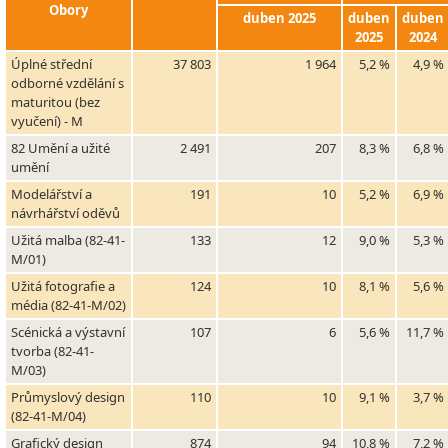
Obory
duben 2025
duben
duben
2025
2024
Úplné střední
37 803
1 964
5,2 %
4,9 %
odborné vzdělání s
maturitou (bez
vyučení) - M
82 Umění a užité
2 491
207
8,3 %
6,8 %
umění
Modelářství a
191
10
5,2 %
6,9 %
návrhářství oděvů
Užitá malba (82-41-
133
12
9,0 %
5,3 %
M/01)
Užitá fotografie a
124
10
8,1 %
5,6 %
média (82-41-M/02)
Scénická a výstavní
107
6
5,6 %
11,7 %
tvorba (82-41-
M/03)
Průmyslový design
110
10
9,1 %
3,7 %
(82-41-M/04)
Grafický design
874
94
10,8 %
7,2 %