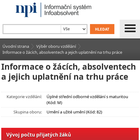
Úvodní strana
Výběr oboru vzdělání
Informace o žácích, absolventech a jejich uplatnění na trhu práce
Informace o žácích, absolventech
a jejich uplatnění na trhu práce
Kategorie vzdělání:
Úplné střední odborné vzdělání s maturitou
(Kód: M)
Skupina oboru:
Umění a užité umění (Kód: 82)
Vývoj počtu přijatých žáků