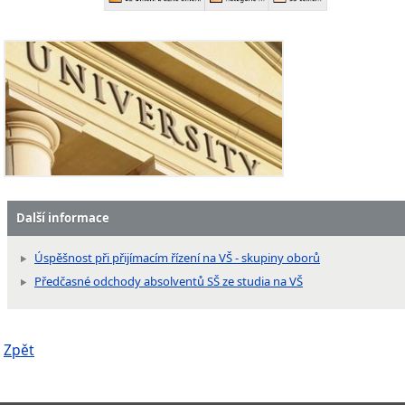
Další informace
Úspěšnost při přijímacím řízení na VŠ - skupiny oborů
Předčasné odchody absolventů SŠ ze studia na VŠ
Zpět