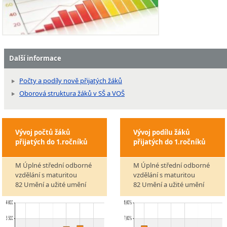
Další informace
Počty a podíly nově přijatých žáků
Oborová struktura žáků v SŠ a VOŠ
Vývoj počtů žáků
Vývoj podílu žáků
přijatých do 1.ročníků
přijatých do 1.ročníků
M Úplné střední odborné
M Úplné střední odborné
vzdělání s maturitou
vzdělání s maturitou
82 Umění a užité umění
82 Umění a užité umění