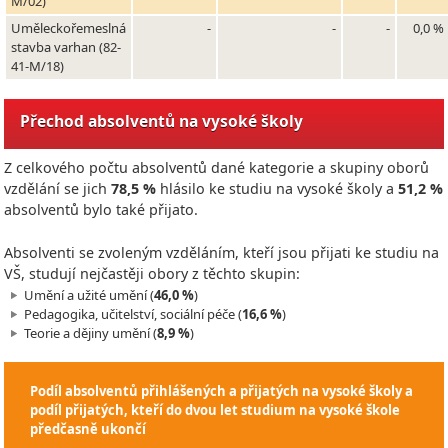
M/02)
Uměleckořemeslná
-
-
-
0,0 %
stavba varhan (82-
41-M/18)
Přechod absolventů na vysoké školy
Z celkového počtu absolventů dané kategorie a skupiny oborů
vzdělání se jich
78,5 %
hlásilo ke studiu na vysoké školy a
51,2 %
absolventů bylo také přijato.
Absolventi se zvoleným vzděláním, kteří jsou přijati ke studiu na
VŠ, studují nejčastěji obory z těchto skupin:
Umění a užité umění (
46,0 %
)
Pedagogika, učitelství, sociální péče (
16,6 %
)
Teorie a dějiny umění (
8,9 %
)
Podíl absolventů přihlášených a přijatých na vysoké školy a
podíl přijatých, kteří do dvou let studium na vysoké škole
předčasně ukončí