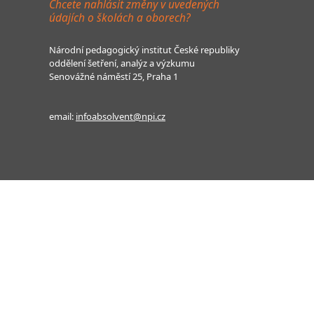
Chcete nahlásit změny v uvedených
údajích o školách a oborech?
Národní pedagogický institut České republiky
oddělení šetření, analýz a výzkumu
Senovážné náměstí 25, Praha 1
email:
infoabsolvent@npi.cz