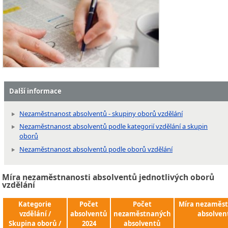
Další informace
Nezaměstnanost absolventů - skupiny oborů vzdělání
Nezaměstnanost absolventů podle kategorií vzdělání a skupin
oborů
Nezaměstnanost absolventů podle oborů vzdělání
Míra nezaměstnanosti absolventů jednotlivých oborů
vzdělání
Kategorie
Počet
Počet
Míra nezaměst
vzdělání /
absolventů
nezaměstnaných
absolven
Skupina oborů /
2024
absolventů