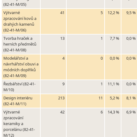
(82-41-M/05)
Výtvarné
41
5
12,2 %
9,5 %
zpracování kovů a
drahých kamenů
(82-41-M/06)
Tvorba hraček a
13
1
7,7 %
0,0 %
herních předmětů
(82-41-M/08)
Modelářství a
4
0
0,0 %
0,0 %
návrhářství obuvi a
módních doplňků
(82-41-M/09)
Řezbářství (82-41-
9
1
11,1 %
0,0 %
M/10)
Design interiéru
213
11
5,2 %
8,1 %
(82-41-M/11)
Výtvarné
42
6
14,3 %
6,9 %
zpracování
keramiky a
porcelánu (82-41-
M/12)