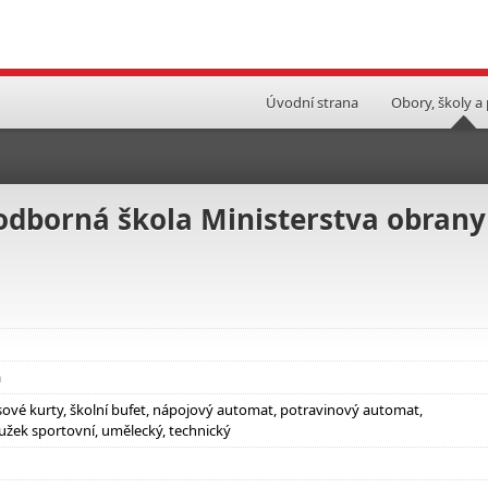
Úvodní strana
Obory, školy a
 odborná škola Ministerstva obrany
á
nisové kurty, školní bufet, nápojový automat, potravinový automat,
užek sportovní, umělecký, technický