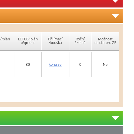
í/plán
LETOS: plán
Přijímací
Roční
Možnost
přijmout
zkouška
školné
studia pro ZP
30
koná se
0
Ne