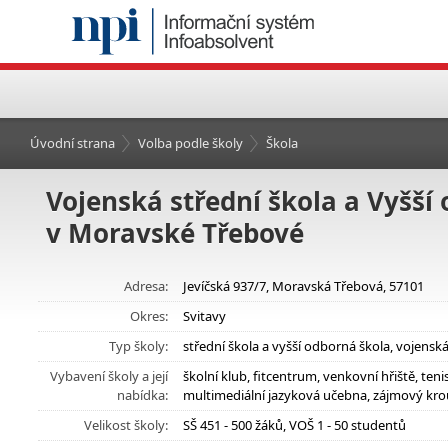
Úvodní strana
Volba podle školy
Škola
Vojenská střední škola a Vyšší
v Moravské Třebové
Adresa:
Jevíčská 937/7, Moravská Třebová, 57101
Okres:
Svitavy
Typ školy:
střední škola a vyšší odborná škola, vojensk
Vybavení školy a její
školní klub, fitcentrum, venkovní hřiště, te
nabídka:
multimediální jazyková učebna, zájmový kro
Velikost školy:
SŠ 451 - 500 žáků, VOŠ 1 - 50 studentů