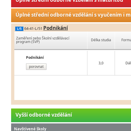
Úplné střední odborné vzdělání s vyučením i m
Podnikání
64-41-L/51
L/5
Zaměření nebo Školní vzdělávací
Délka studia
Forma
program (ŠVP)
Podnikání
3,0
Dál
porovnat
Vyšší odborné vzdělání
Navštívené školy