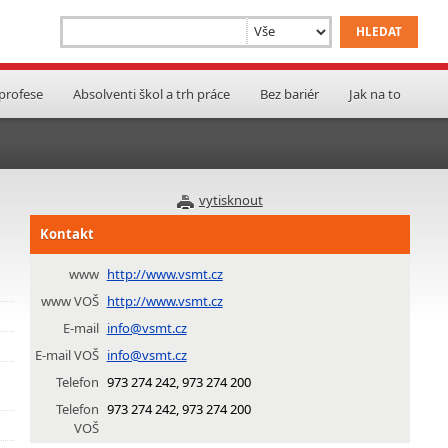
 profese
Absolventi škol a trh práce
Bez bariér
Jak na to
vytisknout
Kontakt
www
http://www.vsmt.cz
www VOŠ
http://www.vsmt.cz
E-mail
info@vsmt.cz
E-mail VOŠ
info@vsmt.cz
Telefon
973 274 242, 973 274 200
Telefon
973 274 242, 973 274 200
VOŠ