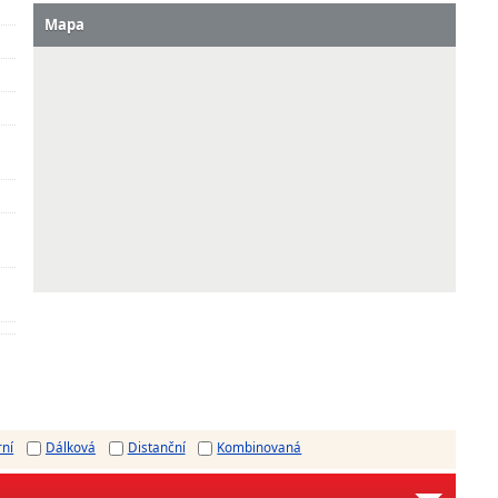
Mapa
rní
Dálková
Distanční
Kombinovaná