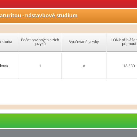
aturitou - nástavbové studium
Počet povinných cizích
LONI: přihlášen
 studia
Vyučované jazyky
jazyků
přijmout
ková
1
A
18 / 30