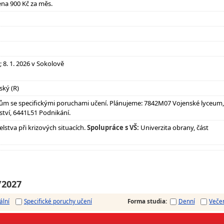
ena 900 Kč za měs.
26; 8. 1. 2026 v Sokolově
ský (R)
ům se specifickými poruchami učení. Plánujeme: 7842M07 Vojenské lyceum,
tví, 6441L51 Podnikání.
stva při krizových situacích.
Spolupráce s VŠ:
Univerzita obrany, část
/2027
ální
Specifické poruchy učení
Forma studia
:
Denní
Veče