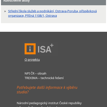
Navštívené školy
Střední škola služeb a podnikání, Ostrava-Poruba, příspěvková
organizace, Příčná 1108/1, Ostrava
O projektu
NPI ČR – obsah
TREXIMA – technické řešení
Potřebujete další informace k výběru
studia?
Národní pedagogický institut České republiky