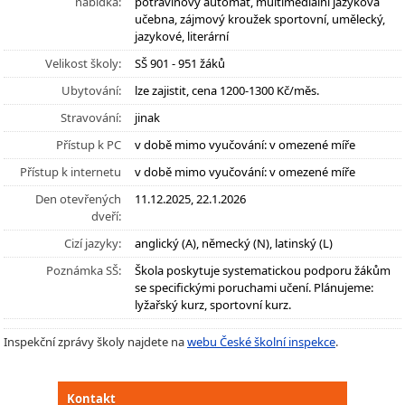
nabídka:
potravinový automat, multimediální jazyková
učebna, zájmový kroužek sportovní, umělecký,
jazykové, literární
Velikost školy:
SŠ 901 - 951 žáků
Ubytování:
lze zajistit, cena 1200-1300 Kč/měs.
Stravování:
jinak
Přístup k PC
v době mimo vyučování: v omezené míře
Přístup k internetu
v době mimo vyučování: v omezené míře
Den otevřených
11.12.2025, 22.1.2026
dveří:
Cizí jazyky:
anglický (A), německý (N), latinský (L)
Poznámka SŠ:
Škola poskytuje systematickou podporu žákům
se specifickými poruchami učení. Plánujeme:
lyžařský kurz, sportovní kurz.
Inspekční zprávy školy najdete na
webu České školní inspekce
.
Kontakt