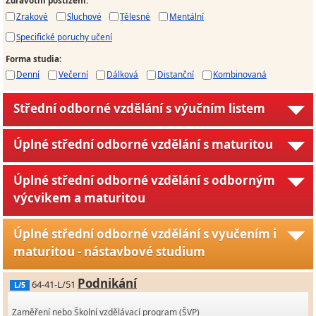
Zdravotní postižení
:
Zrakové
Sluchové
Tělesné
Mentální
Specifické poruchy učení
Forma studia
:
Denní
Večerní
Dálková
Distanční
Kombinovaná
Střední odborné vzdělání s výučním listem
Úplné střední odborné vzdělání s maturitou
Úplné střední odborné vzdělání s odborným
výcvikem a maturitou
Úplné střední odborné vzdělání s vyučením i
maturitou - nástavbové studium
Podnikání
64-41-L/51
L/5
Zaměření nebo Školní vzdělávací program (ŠVP)