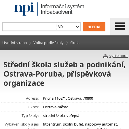
Úvodní strana
Volba podle školy
Škola
vytisknout
Střední škola služeb a podnikání,
Ostrava-Poruba, příspěvková
organizace
Adresa:
Příčná 1108/1, Ostrava, 70800
Okres:
Ostrava-město
Typ školy:
střední škola, veřejná
Vybavení školy a její
fitcentrum, školní bufet, nápojový automat,