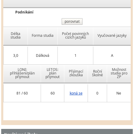
Podnikání
porovnat
Délka
Počet povinných
Forma studia
Vyučované jazyky
studia
cizích jazyků
3,0
Dálková
1
A
LONI:
LETOS:
Možnost
Přijímací
Roční
přihlášení/plán
plán
studia pro
zkouška
školné
přijmout
přijmout
ZP
81 / 60
60
koná se
0
Ne