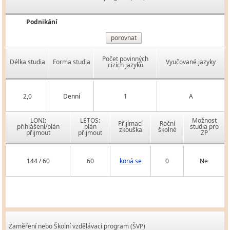
Podnikání
porovnat
Počet povinných
Délka studia
Forma studia
Vyučované jazyky
cizích jazyků
2,0
Denní
1
A
LONI:
LETOS:
Možnost
Přijímací
Roční
přihlášení/plán
plán
studia pro
zkouška
školné
přijmout
přijmout
ZP
144 / 60
60
koná se
0
Ne
Zaměření nebo Školní vzdělávací program (ŠVP)