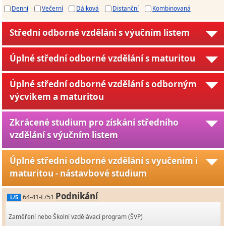
Denní
Večerní
Dálková
Distanční
Kombinovaná
Střední odborné vzdělání s výučním listem
Úplné střední odborné vzdělání s maturitou
Úplné střední odborné vzdělání s odborným
výcvikem a maturitou
Zkrácené studium pro získání středního
vzdělání s výučním listem
Úplné střední odborné vzdělání s vyučením i
maturitou - nástavbové studium
Podnikání
64-41-L/51
L/5
Zaměření nebo Školní vzdělávací program (ŠVP)