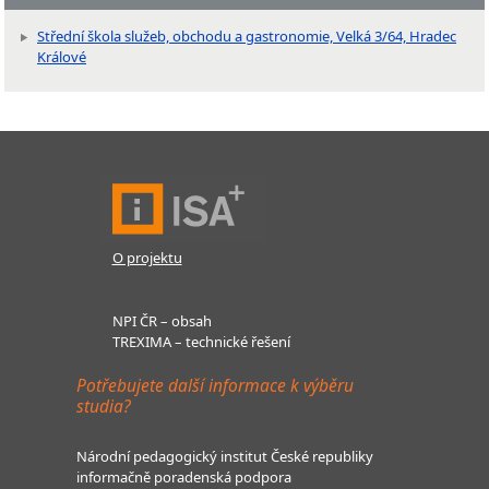
Střední škola služeb, obchodu a gastronomie, Velká 3/64, Hradec
Králové
O projektu
NPI ČR – obsah
TREXIMA – technické řešení
Potřebujete další informace k výběru
studia?
Národní pedagogický institut České republiky
informačně poradenská podpora