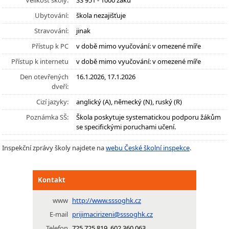
Velikost školy:
SŠ 951 - 1000 žáků
Ubytování:
škola nezajišťuje
Stravování:
jinak
Přístup k PC
v době mimo vyučování: v omezené míře
Přístup k internetu
v době mimo vyučování: v omezené míře
Den otevřených
16.1.2026, 17.1.2026
dveří:
Cizí jazyky:
anglický (A), německý (N), ruský (R)
Poznámka SŠ:
Škola poskytuje systematickou podporu žákům
se specifickými poruchami učení.
Inspekční zprávy školy najdete na
webu České školní inspekce
.
Kontakt
www
http://www.sssoghk.cz
E-mail
prijimacirizeni@sssoghk.cz
Telefon
725 725 819, 602 360 063