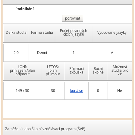
Podnikání
porovnat
Počet povinných
Délka studia
Forma studia
Vyučované jazyky
cizích jazyků
2,0
Denní
1
A
LONI:
LETOS:
Možnost
Přijímací
Roční
přihlášení/plán
plán
studia pro
zkouška
školné
přijmout
přijmout
ZP
149 / 30
30
koná se
0
Ne
Zaměření nebo Školní vzdělávací program (ŠVP)