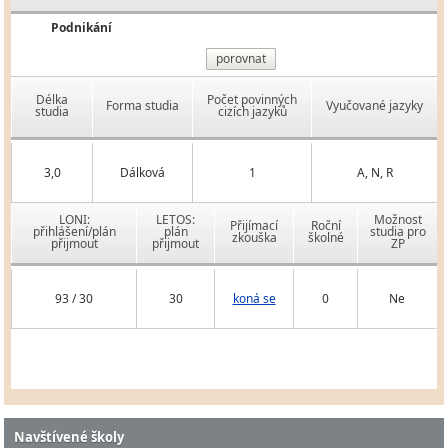
Podnikání
porovnat
Délka
Počet povinných
Forma studia
Vyučované jazyky
studia
cizích jazyků
3,0
Dálková
1
A, N, R
LONI:
LETOS:
Možnost
Přijímací
Roční
přihlášení/plán
plán
studia pro
zkouška
školné
přijmout
přijmout
ZP
93 / 30
30
koná se
0
Ne
Navštívené školy