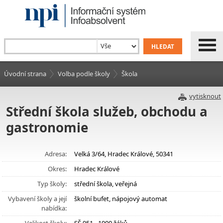
Úvodní strana
Volba podle školy
Škola
vytisknout
Střední škola služeb, obchodu a
gastronomie
Adresa:
Velká 3/64, Hradec Králové, 50341
Okres:
Hradec Králové
Typ školy:
střední škola, veřejná
Vybavení školy a její
školní bufet, nápojový automat
nabídka: