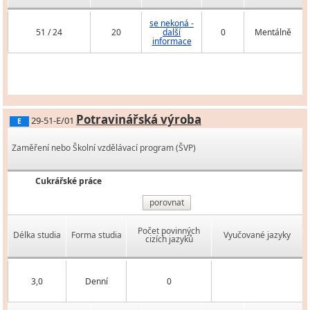
se nekoná -
51 / 24
20
další
0
Mentálně
informace
Potravinářská výroba
29-51-E/01
E
Zaměření nebo Školní vzdělávací program (ŠVP)
Cukrářské práce
porovnat
Počet povinných
Délka studia
Forma studia
Vyučované jazyky
cizích jazyků
3,0
Denní
0