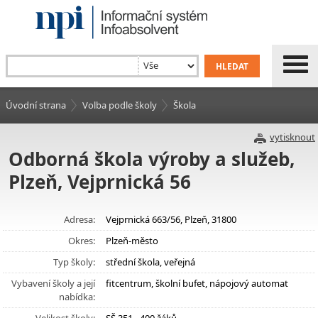
Úvodní strana
Volba podle školy
Škola
vytisknout
Odborná škola výroby a služeb,
Plzeň, Vejprnická 56
Adresa:
Vejprnická 663/56, Plzeň, 31800
Okres:
Plzeň-město
Typ školy:
střední škola, veřejná
Vybavení školy a její
fitcentrum, školní bufet, nápojový automat
nabídka: