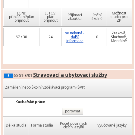
LONI:
LETOS:
Možnost
Přijímací
Roční
přihlášení/plán
plán
studia pro
zkouška
školné
přijmout
přijmout
ZP
se nekoná -
Zrakově,
67 / 30
24
další
0
Sluchově,
informace
Mentálně
Stravovací a ubytovací služby
65-51-E/01
E
Zaměření nebo Školní vzdělávací program (ŠVP)
Kuchařské práce
porovnat
Počet povinných
Délka studia
Forma studia
Vyučované jazyky
cizích jazyků