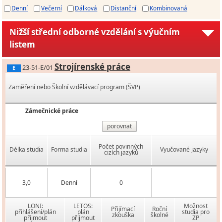
Denní
Večerní
Dálková
Distanční
Kombinovaná
Nižší střední odborné vzdělání s výučním
listem
Strojírenské práce
23-51-E/01
E
Zaměření nebo Školní vzdělávací program (ŠVP)
Zámečnické práce
porovnat
Počet povinných
Délka studia
Forma studia
Vyučované jazyky
cizích jazyků
3,0
Denní
0
LONI:
LETOS:
Možnost
Přijímací
Roční
přihlášení/plán
plán
studia pro
zkouška
školné
přijmout
přijmout
ZP