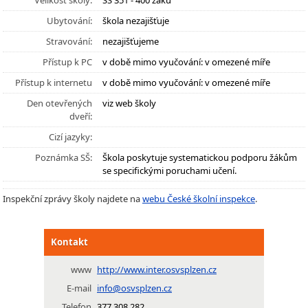
Velikost školy:
SŠ 351 - 400 žáků
Ubytování:
škola nezajišťuje
Stravování:
nezajišťujeme
Přístup k PC
v době mimo vyučování: v omezené míře
Přístup k internetu
v době mimo vyučování: v omezené míře
Den otevřených
viz web školy
dveří:
Cizí jazyky:
Poznámka SŠ:
Škola poskytuje systematickou podporu žákům
se specifickými poruchami učení.
Inspekční zprávy školy najdete na
webu České školní inspekce
.
Kontakt
www
http://www.inter.osvsplzen.cz
E-mail
info@osvsplzen.cz
Telefon
377 308 282