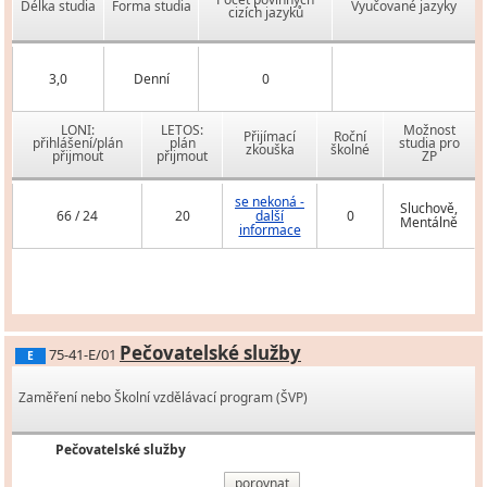
Délka studia
Forma studia
Vyučované jazyky
cizích jazyků
3,0
Denní
0
LONI:
LETOS:
Možnost
Přijímací
Roční
přihlášení/plán
plán
studia pro
zkouška
školné
přijmout
přijmout
ZP
se nekoná -
Sluchově,
66 / 24
20
další
0
Mentálně
informace
Pečovatelské služby
75-41-E/01
E
Zaměření nebo Školní vzdělávací program (ŠVP)
Pečovatelské služby
porovnat