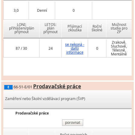
3,0
Denní
0
LONI:
LETOS:
Možnost
Přijímací
Roční
přihlášení/plán
plán
studia pro
zkouška
školné
přijmout
přijmout
ZP
Zrakově,
se nekoná -
Sluchově,
87 / 30
24
další
0
Tělesně,
informace
Mentálně
Prodavačské práce
66-51-E/01
E
Zaměření nebo Školní vzdělávací program (ŠVP)
Prodavačské práce
porovnat
Počet povinných