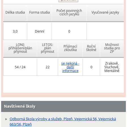
Počet povinných
Délka studia
Forma studia
Vyučované jazyky
cizích jazyků
3,0
Denní
0
LONI:
LETOS:
Možnost
Přijímací
Roční
přihlášení/plán
plán
studia pro
zkouška
školné
přijmout
přijmout
ZP
se nekoná -
Zrakově,
54 / 24
22
další
0
Sluchově,
informace
Mentálně
Navštívené školy
Odborná škola výroby a služeb, Plzeň, Vejprnická 56, Vejprnická
663/56, Plzeň