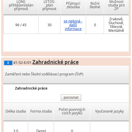
LONI:
LETOS:
Možnost
Přijímací
Roční
přihlášení/plán
plán
studia pro
zkouška
školné
přijmout
přijmout
ZP
Zrakově,
se nekoná -
Sluchově,
96 / 45
30
další
0
Tělesně,
informace
Mentálně
Zahradnické práce
41-52-E/01
E
Zaměření nebo Školní vzdělávací program (ŠVP)
Zahradnické práce
porovnat
Počet povinných
Délka studia
Forma studia
Vyučované jazyky
cizích jazyků
3,0
Denní
0