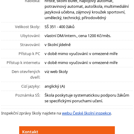
nabídka:
hřiště, školní bufet, nápojový automat,
potravinový automat, autoškola, multimediální
jazyková učebna, zájmový kroužek sportovní,
umělecký, technický, přírodovědný
Velikost školy:
SŠ 351 - 400 žáků
Ubytování:
vlastní DM/intern., cena 1200 Kč/měs.
Stravování:
v školní jídelně
Přístup k PC
v době mimo vyučování: v omezené míře
Přístup k internetu
v době mimo vyučování: v omezené míře
Den otevřených
viz web školy
dveří:
Cizí jazyky:
anglický (A)
Poznámka SŠ:
Škola poskytuje systematickou podporu žákům
se specifickými poruchami učení.
Inspekční zprávy školy najdete na
webu České školní inspekce
.
Kontakt