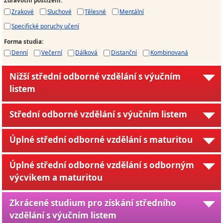
Zdravotní postižení
:
Zrakové
Sluchové
Tělesné
Mentální
Specifické poruchy učení
Forma studia
:
Denní
Večerní
Dálková
Distanční
Kombinovaná
Nižší střední odborné vzdělání s výučním
listem
Střední odborné vzdělání s výučním listem
Úplné střední odborné vzdělání s maturitou
Úplné střední odborné vzdělání s odborným
výcvikem a maturitou
Zkrácené studium pro získání středního
vzdělání s výučním listem