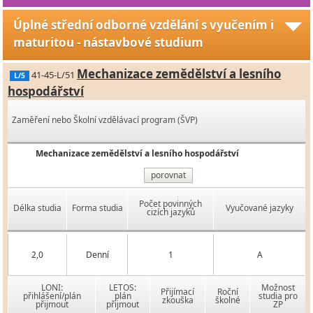
Úplné střední odborné vzdělání s vyučením i
maturitou - nástavbové studium
Mechanizace zemědělství a lesního
41-45-L/51
L/5
hospodářství
Zaměření nebo Školní vzdělávací program (ŠVP)
Mechanizace zemědělství a lesního hospodářství
porovnat
Počet povinných
Délka studia
Forma studia
Vyučované jazyky
cizích jazyků
2,0
Denní
1
A
LONI:
LETOS:
Možnost
Přijímací
Roční
přihlášení/plán
plán
studia pro
zkouška
školné
přijmout
přijmout
ZP