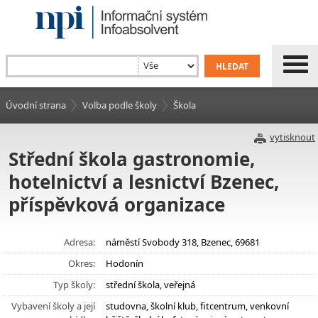
Úvodní strana
Volba podle školy
Škola
vytisknout
Střední škola gastronomie,
hotelnictví a lesnictví Bzenec,
příspěvková organizace
Adresa:
náměstí Svobody 318, Bzenec, 69681
Okres:
Hodonín
Typ školy:
střední škola, veřejná
Vybavení školy a její
studovna, školní klub, fitcentrum, venkovní