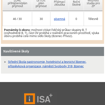
LONI:
LETOS:
Možnost
Přijímací
Roční
přihlášení/plán
plán
studia pro
zkouška
školné
přijmout
přijmout
ZP
46 / 30
30
písemná
0
Tělesně
Poznámky k oboru:
možnost získat řidičský průkaz skupiny B, T
(zvýhodněně B, T), část OV probíhá v reálném pracovním prostředí, výuka
oboru probíhá celá mimo sídlo školy (Bzenec-Přívoz).
Navštívené školy
Střední škola gastronomie, hotelnictví a lesnictví Bzenec,
příspěvková organizace, náměstí Svobody 318, Bzenec