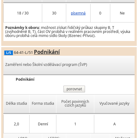
18 / 30
30
písemná
0
Ne
Poznámky k oboru:
možnost získat řidičský průkaz skupiny B, T
(zvýhodněně B, T), část OV probíhá v reálném pracovním prostředí, výuka
oboru probíhá celá mimo sídlo školy (Bzenec-Přívoz).
Podnikání
64-41-L/51
L/5
Zaměření nebo Školní vzdělávací program (ŠVP)
Podnikání
porovnat
Počet povinných
Délka studia
Forma studia
Vyučované jazyky
cizích jazyků
2,0
Denní
1
A