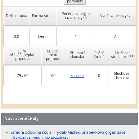
porovnat
Počet povinných
Délka studia
Forma studia
Vyučované jazyky
cizích jazyků
2,0
Denní
1
A
LONI:
LETOS:
Přijímací
Roční
Možnost
přihlášení/plán
plán
zkouška
školné
studia pro ZP
přijmout
přijmout
Sluchově,
79 / 60
60
koná se
0
Tělesně
Navštívené školy
Střední odborná škola, Frýdek-Místek, příspěvková organizace,
Lískovecká 2089, Frýdek-Místek