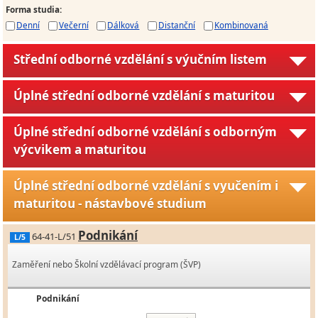
Forma studia
:
Denní
Večerní
Dálková
Distanční
Kombinovaná
Střední odborné vzdělání s výučním listem
Úplné střední odborné vzdělání s maturitou
Úplné střední odborné vzdělání s odborným
výcvikem a maturitou
Úplné střední odborné vzdělání s vyučením i
maturitou - nástavbové studium
Podnikání
64-41-L/51
L/5
Zaměření nebo Školní vzdělávací program (ŠVP)
Podnikání