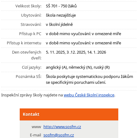
Velikost školy:
SŠ 701 - 750 žáků
Ubytování:
škola nezajišťuje
Stravování:
v školní jídelně
Přístup k PC
v době mimo vyučování: v omezené míře
Přístup k internetu
v době mimo vyučování: v omezené míře
Den otevřených
5. 11. 2025, 3 .12. 2025, 14. 1. 2026
dveří:
Cizí jazyky:
anglický (A), německý (N), ruský (R)
Poznámka SŠ:
Škola poskytuje systematickou podporu žákům
se specifickými poruchami učení.
Inspekční zprávy školy najdete na
webu České školní inspekce
.
Kontakt
www
http://www.sosfm.cz
E-mail
sosfm@sosfm.cz