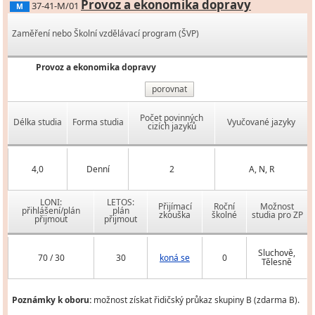
Provoz a ekonomika dopravy
37-41-M/01
M
Zaměření nebo Školní vzdělávací program (ŠVP)
Provoz a ekonomika dopravy
porovnat
Počet povinných
Délka studia
Forma studia
Vyučované jazyky
cizích jazyků
4,0
Denní
2
A, N, R
LONI:
LETOS:
Přijímací
Roční
Možnost
přihlášení/plán
plán
zkouška
školné
studia pro ZP
přijmout
přijmout
Sluchově,
70 / 30
30
koná se
0
Tělesně
Poznámky k oboru:
možnost získat řidičský průkaz skupiny B (zdarma B).