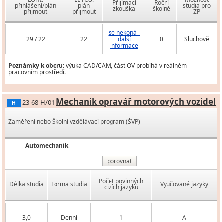
Přijímací
Roční
přihlášení/plán
plán
studia pro
zkouška
školné
přijmout
přijmout
ZP
se nekoná -
29 / 22
22
další
0
Sluchově
informace
Poznámky k oboru:
výuka CAD/CAM, část OV probíhá v reálném
pracovním prostředí.
Mechanik opravář motorových vozidel
23-68-H/01
H
Zaměření nebo Školní vzdělávací program (ŠVP)
Automechanik
porovnat
Počet povinných
Délka studia
Forma studia
Vyučované jazyky
cizích jazyků
3,0
Denní
1
A