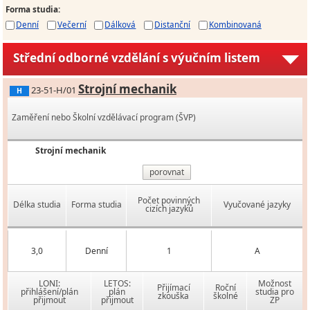
Forma studia
:
Denní
Večerní
Dálková
Distanční
Kombinovaná
Střední odborné vzdělání s výučním listem
Strojní mechanik
23-51-H/01
H
Zaměření nebo Školní vzdělávací program (ŠVP)
Strojní mechanik
porovnat
Počet povinných
Délka studia
Forma studia
Vyučované jazyky
cizích jazyků
3,0
Denní
1
A
LONI:
LETOS:
Možnost
Přijímací
Roční
přihlášení/plán
plán
studia pro
zkouška
školné
přijmout
přijmout
ZP