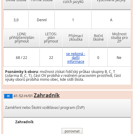
cizích jazyků
3,0
Denní
1
A
LONI:
LETOS:
Možnost
Přijímací
Roční
přihlášení/plán
plán
studia pro
zkouška
školné
přijmout
přijmout
ZP
se nekoná -
68 / 22
22
další
0
Ne
informace
Poznámky k oboru:
možnost získat řidičský průkaz skupiny B, C, T
(zdarma B, C, T), část OV probíhá v reálném pracovním prostředí, část
výuky oborů probíhá mimo obec, kde sídlí škola.
Zahradník
41-52-H/01
H
Zaměření nebo Školní vzdělávací program (ŠVP)
Zahradník
porovnat