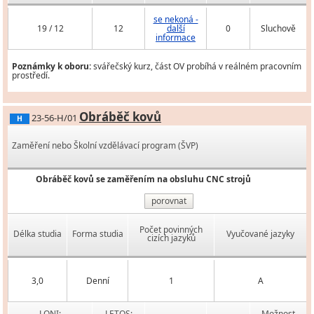
se nekoná -
19 / 12
12
další
0
Sluchově
informace
Poznámky k oboru:
svářečský kurz, část OV probíhá v reálném pracovním
prostředí.
Obráběč kovů
23-56-H/01
H
Zaměření nebo Školní vzdělávací program (ŠVP)
Obráběč kovů se zaměřením na obsluhu CNC strojů
porovnat
Počet povinných
Délka studia
Forma studia
Vyučované jazyky
cizích jazyků
3,0
Denní
1
A
LONI:
LETOS:
Možnost