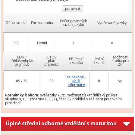
porovnat
Počet povinných
Délka studia
Forma studia
Vyučované jazyky
cizích jazyků
3,0
Denní
1
A
LONI:
LETOS:
Možnost
Přijímací
Roční
přihlášení/plán
plán
studia pro
zkouška
školné
přijmout
přijmout
ZP
se nekoná -
89 / 30
30
další
0
Ne
informace
Poznámky k oboru:
svářečský kurz, možnost získat řidičský průkaz
skupiny B, C, T (zdarma B, C, T), část OV probíhá v reálném pracovním
prostředí.
Úplné střední odborné vzdělání s maturitou