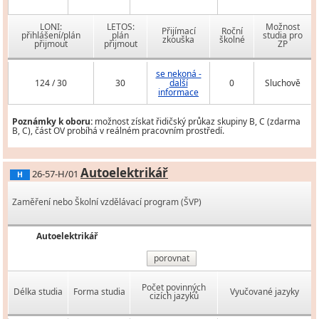
LONI:
LETOS:
Možnost
Přijímací
Roční
přihlášení/plán
plán
studia pro
zkouška
školné
přijmout
přijmout
ZP
se nekoná -
124 / 30
30
další
0
Sluchově
informace
Poznámky k oboru:
možnost získat řidičský průkaz skupiny B, C (zdarma
B, C), část OV probíhá v reálném pracovním prostředí.
Autoelektrikář
26-57-H/01
H
Zaměření nebo Školní vzdělávací program (ŠVP)
Autoelektrikář
porovnat
Počet povinných
Délka studia
Forma studia
Vyučované jazyky
cizích jazyků