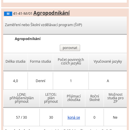
Agropodnikání
41-41-M/01
M
Zaměření nebo Školní vzdělávací program (ŠVP)
Agropodnikání
porovnat
Počet povinných
Délka studia
Forma studia
Vyučované jazyky
cizích jazyků
4,0
Denní
1
A
LONI:
LETOS:
Možnost
Přijímací
Roční
přihlášení/plán
plán
studia pro
zkouška
školné
přijmout
přijmout
ZP
57 / 30
30
koná se
0
Ne