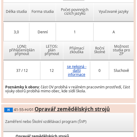
Počet povinných
Délka studia
Forma studia
Vyučované jazyky
cizích jazyků
3,0
Denní
1
A
LONI:
LETOS:
Možnost
Přijímací
Roční
přihlášení/plán
plán
studia pro
zkouška
školné
přijmout
přijmout
ZP
se nekoná -
37 / 12
12
další
0
Sluchově
informace
Poznámky k oboru:
část OV probíhá v reálném pracovním prostředí, část
výuky oborů probíhá mimo obec, kde sídlí škola.
Opravář zemědělských strojů
41-55-H/01
H
Zaměření nebo Školní vzdělávací program (ŠVP)
Opravář zemědělských strojů