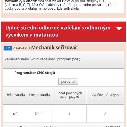
Poznámky k oboru:
možnost získat řidičský průkaz skupiny B, C, T
(zdarma B, C, T), část OV probíhá v reálném pracovním prostředí, část
výuky oborů probíhá mimo obec, kde sídlí škola.
Úplné střední odborné vzdělání s odborným
výcvikem a maturitou
Mechanik seřizovač
23-45-L/01
L/0
Zaměření nebo Školní vzdělávací program (ŠVP)
Programátor CNC strojů
porovnat
Počet povinných
Délka studia
Forma studia
Vyučované jazyky
cizích jazyků
4,0
Denní
1
A