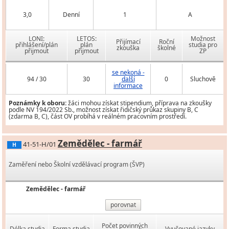
3,0
Denní
1
A
LONI:
LETOS:
Možnost
Přijímací
Roční
přihlášení/plán
plán
studia pro
zkouška
školné
přijmout
přijmout
ZP
se nekoná -
94 / 30
30
další
0
Sluchově
informace
Poznámky k oboru:
žáci mohou získat stipendium, příprava na zkoušky
podle NV 194/2022 Sb., možnost získat řidičský průkaz skupiny B, C
(zdarma B, C), část OV probíhá v reálném pracovním prostředí.
Zemědělec - farmář
41-51-H/01
H
Zaměření nebo Školní vzdělávací program (ŠVP)
Zemědělec - farmář
porovnat
Počet povinných
Délka studia
Forma studia
Vyučované jazyky