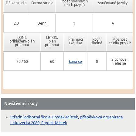
Počet povinných
Délka studia
Forma studia
Vyučované jazyky
cizích jazyků
2,0
Denní
1
A
LONI:
LETOS:
Přijímací
Roční
Možnost
přihlášení/plán
plán
zkouška
školné
studia pro ZP
přijmout
přijmout
Sluchově,
79 / 60
60
koná se
0
Tělesně
Navštívené školy
Střední odborná škola, Frýdek-Místek, příspěvková organizace,
Lískovecká 2089, Frýdek-Místek