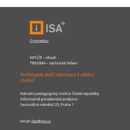
O projektu
NPI ČR – obsah
TREXIMA – technické řešení
Potřebujete další informace k výběru
studia?
Národní pedagogický institut České republiky
informačně poradenská podpora
Senovážné náměstí 25, Praha 1
email:
ckp@npi.cz