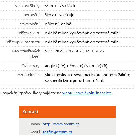
Velikost školy:
SŠ 701 - 750 žáků
Ubytování:
škola nezajišťuje
Stravování:
v školní jídelně
Přístup k PC
v době mimo vyučování: v omezené míře
Přístup k internetu
v době mimo vyučování: v omezené míře
Den otevřených
5. 11. 2025, 3 .12. 2025, 14. 1. 2026
dveří:
Cizí jazyky:
anglický (A), německý (N), ruský (R)
Poznámka SŠ:
Škola poskytuje systematickou podporu žákům
se specifickými poruchami učení.
Inspekční zprávy školy najdete na
webu České školní inspekce
.
Kontakt
www
http://www.sosfm.cz
E-mail
sosfm@sosfm.cz