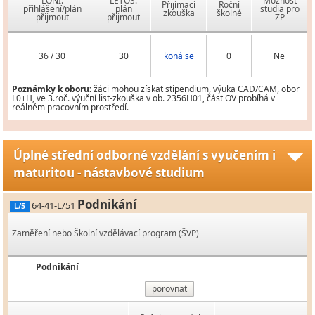
LONI:
LETOS:
Možnost
Přijímací
Roční
přihlášení/plán
plán
studia pro
zkouška
školné
přijmout
přijmout
ZP
36 / 30
30
koná se
0
Ne
Poznámky k oboru:
žáci mohou získat stipendium, výuka CAD/CAM, obor
L0+H, ve 3.roč. výuční list-zkouška v ob. 2356H01, část OV probíhá v
reálném pracovním prostředí.
Úplné střední odborné vzdělání s vyučením i
maturitou - nástavbové studium
Podnikání
64-41-L/51
L/5
Zaměření nebo Školní vzdělávací program (ŠVP)
Podnikání
porovnat