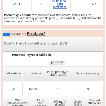
se nekoná -
92 / 30
30
další
0
Ne
informace
Poznámky k oboru:
žáci mohou získat stipendium, svářečský kurz,
možnost získat řidičský průkaz skupiny B, C (zdarma B, C), část OV probíhá
v reálném pracovním prostředí.
Prodavač
66-51-H/01
H
Zaměření nebo Školní vzdělávací program (ŠVP)
Prodavač - výrobce lahůdek
porovnat
Počet povinných
Délka studia
Forma studia
Vyučované jazyky
cizích jazyků
3,0
Denní
1
N
LONI:
LETOS:
Možnost
Přijímací
Roční
přihlášení/plán
plán
studia pro
zkouška
školné
přijmout
přijmout
ZP