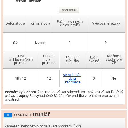
Řezník - uzenář
porovnat
Počet povinných
Délka studia
Forma studia
Vyučované jazyky
cizích jazyků
3,0
Denní
1
N
LONI:
LETOS:
Možnost
Přijímací
Roční
přihlášení/plán
plán
studia pro
zkouška
školné
přijmout
přijmout
ZP
se nekoná -
19 / 12
12
další
0
Ne
informace
Poznámky k oboru:
žáci mohou získat stipendium, možnost získat řidičský
průkaz skupiny B (zvýhodněně B), část OV probíhá v reálném pracovním
prostředí.
Truhlář
33-56-H/01
H
Zaměření nebo Školní vzdělávací program (ŠVP)