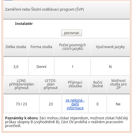
Zaměření nebo Školní vzdělávací program (ŠVP)
Instalatér
porovnat
Počet povinných
Délka studia
Forma studia
Vyučované jazyky
cizích jazyků
3,0
Denní
1
N
LONI:
LETOS:
Možnost
Přijímací
Roční
přihlášení/plán
plán
studia pro
zkouška
školné
přijmout
přijmout
ZP
se nekoná -
73 / 23
23
další
0
Ne
informace
Poznámky k oboru:
žáci mohou získat stipendium, možnost získat řidičský
průkaz skupiny B (zvýhodněně B), část OV probíhá v reálném pracovním
prostředí.