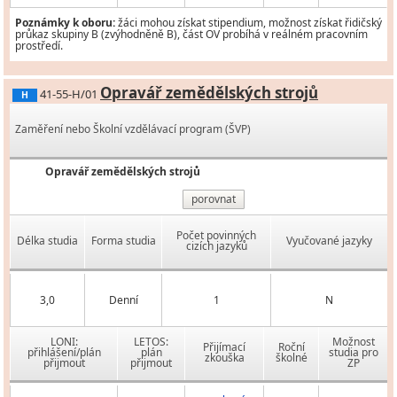
Poznámky k oboru:
žáci mohou získat stipendium, možnost získat řidičský
průkaz skupiny B (zvýhodněně B), část OV probíhá v reálném pracovním
prostředí.
Opravář zemědělských strojů
41-55-H/01
H
Zaměření nebo Školní vzdělávací program (ŠVP)
Opravář zemědělských strojů
porovnat
Počet povinných
Délka studia
Forma studia
Vyučované jazyky
cizích jazyků
3,0
Denní
1
N
LONI:
LETOS:
Možnost
Přijímací
Roční
přihlášení/plán
plán
studia pro
zkouška
školné
přijmout
přijmout
ZP