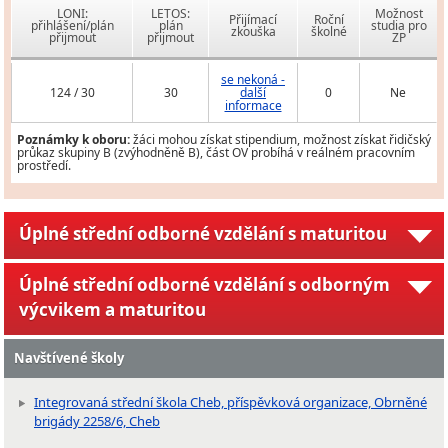
LONI:
LETOS:
Možnost
Přijímací
Roční
přihlášení/plán
plán
studia pro
zkouška
školné
přijmout
přijmout
ZP
se nekoná -
124 / 30
30
další
0
Ne
informace
Poznámky k oboru:
žáci mohou získat stipendium, možnost získat řidičský
průkaz skupiny B (zvýhodněně B), část OV probíhá v reálném pracovním
prostředí.
Úplné střední odborné vzdělání s maturitou
Úplné střední odborné vzdělání s odborným
výcvikem a maturitou
Navštívené školy
Integrovaná střední škola Cheb, příspěvková organizace, Obrněné
brigády 2258/6, Cheb