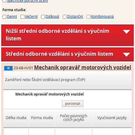
Specifické poruchy učení
Forma studia
:
Denní
Večerní
Dálková
Distanční
Kombinovaná
Nižší střední odborné vzdělání s výučním
listem
Střední odborné vzdělání s výučním listem
Mechanik opravář motorových vozidel
23-68-H/01
H
Zaměření nebo Školní vzdělávací program (ŠVP)
Mechanik opravář motorových vozidel
porovnat
Počet povinných
Délka studia
Forma studia
Vyučované jazyky
cizích jazyků