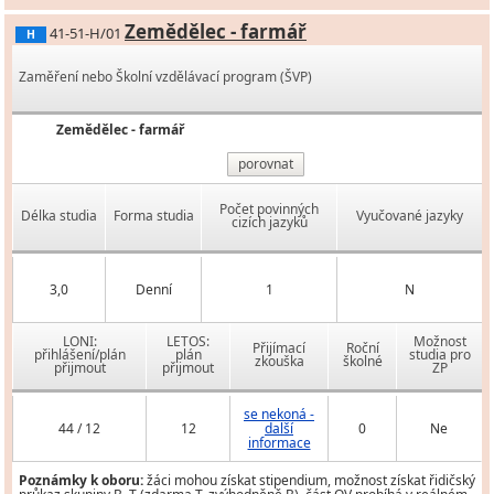
Zemědělec - farmář
41-51-H/01
H
Zaměření nebo Školní vzdělávací program (ŠVP)
Zemědělec - farmář
porovnat
Počet povinných
Délka studia
Forma studia
Vyučované jazyky
cizích jazyků
3,0
Denní
1
N
LONI:
LETOS:
Možnost
Přijímací
Roční
přihlášení/plán
plán
studia pro
zkouška
školné
přijmout
přijmout
ZP
se nekoná -
44 / 12
12
další
0
Ne
informace
Poznámky k oboru:
žáci mohou získat stipendium, možnost získat řidičský