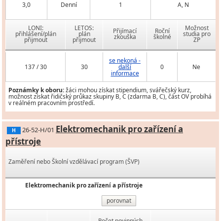
3,0
Denní
1
A, N
LONI:
LETOS:
Možnost
Přijímací
Roční
přihlášení/plán
plán
studia pro
zkouška
školné
přijmout
přijmout
ZP
se nekoná -
137 / 30
30
další
0
Ne
informace
Poznámky k oboru:
žáci mohou získat stipendium, svářečský kurz,
možnost získat řidičský průkaz skupiny B, C (zdarma B, C), část OV probíhá
v reálném pracovním prostředí.
Elektromechanik pro zařízení a
26-52-H/01
H
přístroje
Zaměření nebo Školní vzdělávací program (ŠVP)
Elektromechanik pro zařízení a přístroje
porovnat
Počet povinných