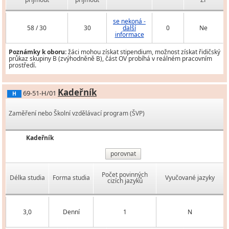
se nekoná -
58 / 30
30
další
0
Ne
informace
Poznámky k oboru:
žáci mohou získat stipendium, možnost získat řidičský
průkaz skupiny B (zvýhodněně B), část OV probíhá v reálném pracovním
prostředí.
Kadeřník
69-51-H/01
H
Zaměření nebo Školní vzdělávací program (ŠVP)
Kadeřník
porovnat
Počet povinných
Délka studia
Forma studia
Vyučované jazyky
cizích jazyků
3,0
Denní
1
N