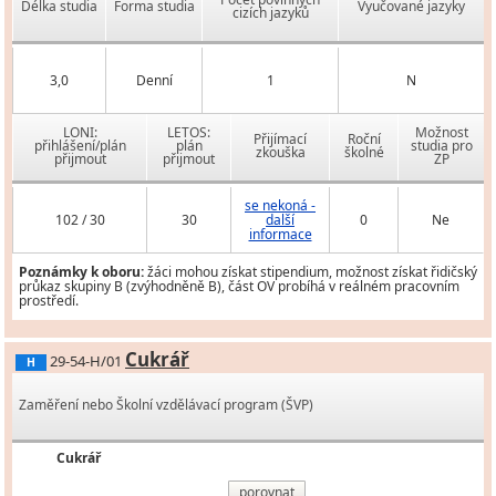
Délka studia
Forma studia
Vyučované jazyky
cizích jazyků
3,0
Denní
1
N
LONI:
LETOS:
Možnost
Přijímací
Roční
přihlášení/plán
plán
studia pro
zkouška
školné
přijmout
přijmout
ZP
se nekoná -
102 / 30
30
další
0
Ne
informace
Poznámky k oboru:
žáci mohou získat stipendium, možnost získat řidičský
průkaz skupiny B (zvýhodněně B), část OV probíhá v reálném pracovním
prostředí.
Cukrář
29-54-H/01
H
Zaměření nebo Školní vzdělávací program (ŠVP)
Cukrář
porovnat