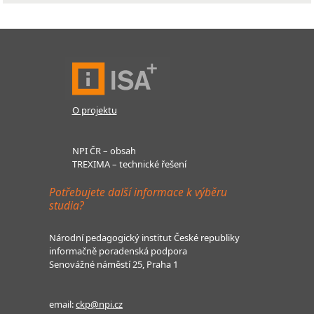
O projektu
NPI ČR – obsah
TREXIMA – technické řešení
Potřebujete další informace k výběru
studia?
Národní pedagogický institut České republiky
informačně poradenská podpora
Senovážné náměstí 25, Praha 1
email:
ckp@npi.cz