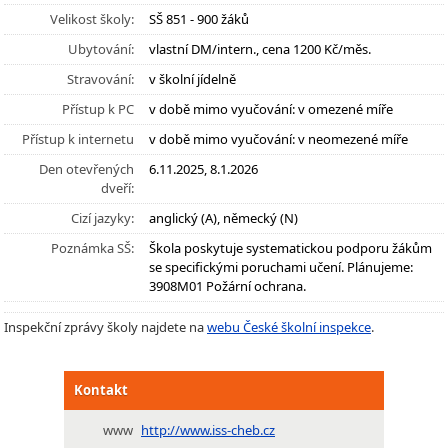
Velikost školy:
SŠ 851 - 900 žáků
Ubytování:
vlastní DM/intern., cena 1200 Kč/měs.
Stravování:
v školní jídelně
Přístup k PC
v době mimo vyučování: v omezené míře
Přístup k internetu
v době mimo vyučování: v neomezené míře
Den otevřených
6.11.2025, 8.1.2026
dveří:
Cizí jazyky:
anglický (A), německý (N)
Poznámka SŠ:
Škola poskytuje systematickou podporu žákům
se specifickými poruchami učení. Plánujeme:
3908M01 Požární ochrana.
Inspekční zprávy školy najdete na
webu České školní inspekce
.
Kontakt
www
http://www.iss-cheb.cz