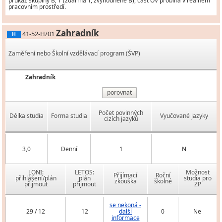
průkaz skupiny B, T (zdarma T, zvýhodněně B), část OV probíhá v reálném
pracovním prostředí.
Zahradník
41-52-H/01
H
Zaměření nebo Školní vzdělávací program (ŠVP)
Zahradník
porovnat
Počet povinných
Délka studia
Forma studia
Vyučované jazyky
cizích jazyků
3,0
Denní
1
N
LONI:
LETOS:
Možnost
Přijímací
Roční
přihlášení/plán
plán
studia pro
zkouška
školné
přijmout
přijmout
ZP
se nekoná -
29 / 12
12
další
0
Ne
informace