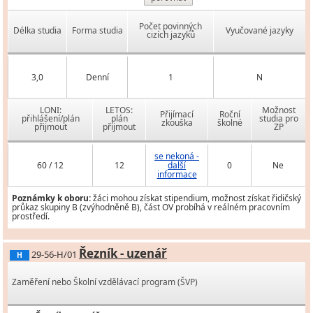
Počet povinných
Délka studia
Forma studia
Vyučované jazyky
cizích jazyků
3,0
Denní
1
N
LONI:
LETOS:
Možnost
Přijímací
Roční
přihlášení/plán
plán
studia pro
zkouška
školné
přijmout
přijmout
ZP
se nekoná -
60 / 12
12
další
0
Ne
informace
Poznámky k oboru:
žáci mohou získat stipendium, možnost získat řidičský
průkaz skupiny B (zvýhodněně B), část OV probíhá v reálném pracovním
prostředí.
Řezník - uzenář
29-56-H/01
H
Zaměření nebo Školní vzdělávací program (ŠVP)