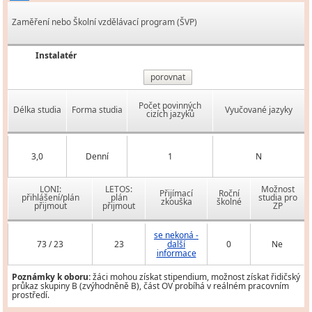
Zaměření nebo Školní vzdělávací program (ŠVP)
Instalatér
porovnat
Počet povinných
Délka studia
Forma studia
Vyučované jazyky
cizích jazyků
3,0
Denní
1
N
LONI:
LETOS:
Možnost
Přijímací
Roční
přihlášení/plán
plán
studia pro
zkouška
školné
přijmout
přijmout
ZP
se nekoná -
73 / 23
23
další
0
Ne
informace
Poznámky k oboru:
žáci mohou získat stipendium, možnost získat řidičský
průkaz skupiny B (zvýhodněně B), část OV probíhá v reálném pracovním
prostředí.