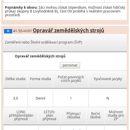
Poznámky k oboru:
žáci mohou získat stipendium, možnost získat řidičský
průkaz skupiny B (zvýhodněně B), část OV probíhá v reálném pracovním
prostředí.
Opravář zemědělských strojů
41-55-H/01
H
Zaměření nebo Školní vzdělávací program (ŠVP)
Opravář zemědělských strojů
porovnat
Počet povinných
Délka studia
Forma studia
Vyučované jazyky
cizích jazyků
3,0
Denní
1
N
LONI:
LETOS:
Možnost
Přijímací
Roční
přihlášení/plán
plán
studia pro
zkouška
školné
přijmout
přijmout
ZP