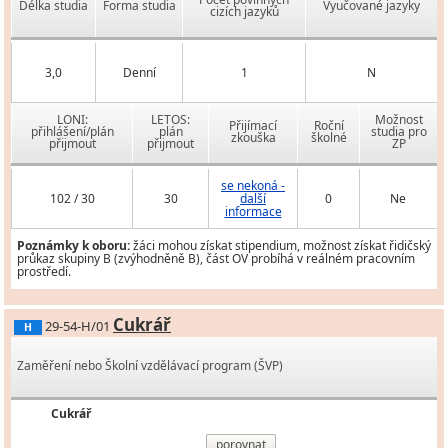
Délka studia
Forma studia
Vyučované jazyky
cizích jazyků
3,0
Denní
1
N
LONI:
LETOS:
Možnost
Přijímací
Roční
přihlášení/plán
plán
studia pro
zkouška
školné
přijmout
přijmout
ZP
se nekoná -
102 / 30
30
další
0
Ne
informace
Poznámky k oboru:
žáci mohou získat stipendium, možnost získat řidičský
průkaz skupiny B (zvýhodněně B), část OV probíhá v reálném pracovním
prostředí.
Cukrář
29-54-H/01
H
Zaměření nebo Školní vzdělávací program (ŠVP)
Cukrář
porovnat