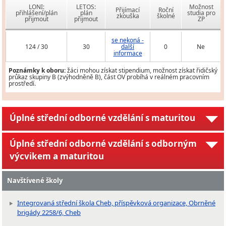
LONI:
LETOS:
Možnost
Přijímací
Roční
přihlášení/plán
plán
studia pro
zkouška
školné
přijmout
přijmout
ZP
se nekoná -
124 / 30
30
další
0
Ne
informace
Poznámky k oboru:
žáci mohou získat stipendium, možnost získat řidičský
průkaz skupiny B (zvýhodněně B), část OV probíhá v reálném pracovním
prostředí.
Úplné střední odborné vzdělání s maturitou
Úplné střední odborné vzdělání s odborným
výcvikem a maturitou
Navštívené školy
Integrovaná střední škola Cheb, příspěvková organizace, Obrněné
brigády 2258/6, Cheb