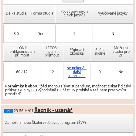
Počet povinných
Délka studia
Forma studia
Vyučované jazyky
cizích jazyků
3,0
Denní
1
N
LONI:
LETOS:
Možnost
Přijímací
Roční
přihlášení/plán
plán
studia pro
zkouška
školné
přijmout
přijmout
ZP
se nekoná -
60 / 12
12
další
0
Ne
informace
Poznámky k oboru:
žáci mohou získat stipendium, možnost získat řidičský
průkaz skupiny B (zvýhodněně B), část OV probíhá v reálném pracovním
prostředí.
Řezník - uzenář
29-56-H/01
H
Zaměření nebo Školní vzdělávací program (ŠVP)