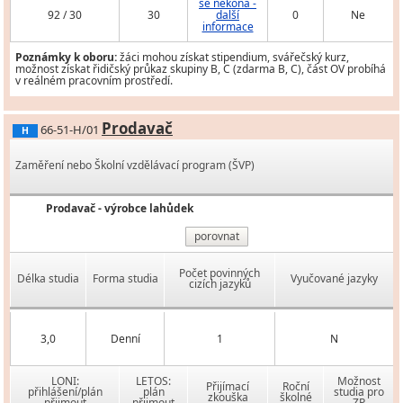
se nekoná -
92 / 30
30
další
0
Ne
informace
Poznámky k oboru:
žáci mohou získat stipendium, svářečský kurz,
možnost získat řidičský průkaz skupiny B, C (zdarma B, C), část OV probíhá
v reálném pracovním prostředí.
Prodavač
66-51-H/01
H
Zaměření nebo Školní vzdělávací program (ŠVP)
Prodavač - výrobce lahůdek
porovnat
Počet povinných
Délka studia
Forma studia
Vyučované jazyky
cizích jazyků
3,0
Denní
1
N
LONI:
LETOS:
Možnost
Přijímací
Roční
přihlášení/plán
plán
studia pro
zkouška
školné
přijmout
přijmout
ZP