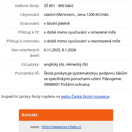
Velikost školy:
SŠ 851 - 900 žáků
Ubytování:
vlastní DM/intern., cena 1200 Kč/měs.
Stravování:
v školní jídelně
Přístup k PC
v době mimo vyučování: v omezené míře
Přístup k internetu
v době mimo vyučování: v neomezené míře
Den otevřených
6.11.2025, 8.1.2026
dveří:
Cizí jazyky:
anglický (A), německý (N)
Poznámka SŠ:
Škola poskytuje systematickou podporu žákům
se specifickými poruchami učení. Plánujeme:
3908M01 Požární ochrana.
Inspekční zprávy školy najdete na
webu České školní inspekce
.
Kontakt
www
http://www.iss-cheb.cz