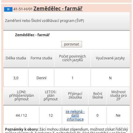
Zemědělec - farmář
41-51-H/01
H
Zaměření nebo Školní vzdělávací program (ŠVP)
Zemědělec - farmář
porovnat
Počet povinných
Délka studia
Forma studia
Vyučované jazyky
cizích jazyků
3,0
Denní
1
N
LONI:
LETOS:
Možnost
Přijímací
Roční
přihlášení/plán
plán
studia pro
zkouška
školné
přijmout
přijmout
ZP
se nekoná -
44 / 12
12
další
0
Ne
informace
Poznámky k oboru:
žáci mohou získat stipendium, možnost získat řidičský