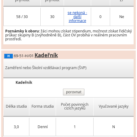
se nekoná -
58 / 30
30
další
0
Ne
informace
Poznámky k oboru:
žáci mohou získat stipendium, možnost získat řidičský
průkaz skupiny B (zvýhodněně B), část OV probíhá v reálném pracovním
prostředí.
Kadeřník
69-51-H/01
H
Zaměření nebo Školní vzdělávací program (ŠVP)
Kadeřník
porovnat
Počet povinných
Délka studia
Forma studia
Vyučované jazyky
cizích jazyků
3,0
Denní
1
N