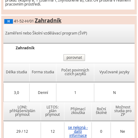
průkaz skupiny B, T (zdarma T, zvýhodněně B), část OV probíhá v reálném
pracovním prostředí.
Zahradník
41-52-H/01
H
Zaměření nebo Školní vzdělávací program (ŠVP)
Zahradník
porovnat
Počet povinných
Délka studia
Forma studia
Vyučované jazyky
cizích jazyků
3,0
Denní
1
N
LONI:
LETOS:
Možnost
Přijímací
Roční
přihlášení/plán
plán
studia pro
zkouška
školné
přijmout
přijmout
ZP
se nekoná -
29 / 12
12
další
0
Ne
informace