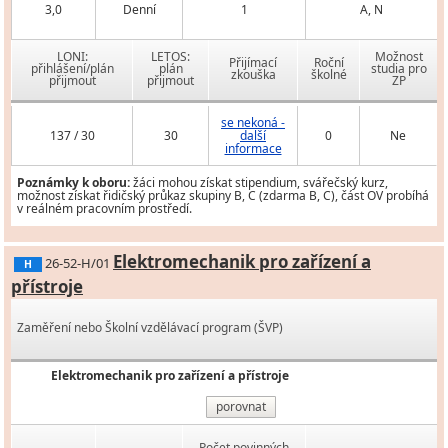
3,0
Denní
1
A, N
LONI:
LETOS:
Možnost
Přijímací
Roční
přihlášení/plán
plán
studia pro
zkouška
školné
přijmout
přijmout
ZP
se nekoná -
137 / 30
30
další
0
Ne
informace
Poznámky k oboru:
žáci mohou získat stipendium, svářečský kurz,
možnost získat řidičský průkaz skupiny B, C (zdarma B, C), část OV probíhá
v reálném pracovním prostředí.
Elektromechanik pro zařízení a
26-52-H/01
H
přístroje
Zaměření nebo Školní vzdělávací program (ŠVP)
Elektromechanik pro zařízení a přístroje
porovnat
Počet povinných