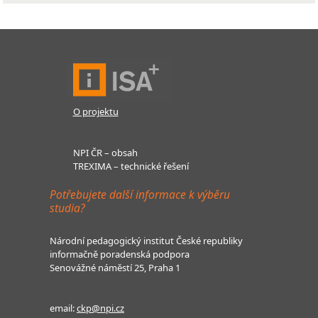
O projektu
NPI ČR – obsah
TREXIMA – technické řešení
Potřebujete další informace k výběru
studia?
Národní pedagogický institut České republiky
informačně poradenská podpora
Senovážné náměstí 25, Praha 1
email:
ckp@npi.cz