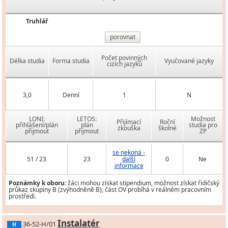
Truhlář
porovnat
Počet povinných
Délka studia
Forma studia
Vyučované jazyky
cizích jazyků
3,0
Denní
1
N
LONI:
LETOS:
Možnost
Přijímací
Roční
přihlášení/plán
plán
studia pro
zkouška
školné
přijmout
přijmout
ZP
se nekoná -
51 / 23
23
další
0
Ne
informace
Poznámky k oboru:
žáci mohou získat stipendium, možnost získat řidičský
průkaz skupiny B (zvýhodněně B), část OV probíhá v reálném pracovním
prostředí.
Instalatér
36-52-H/01
H