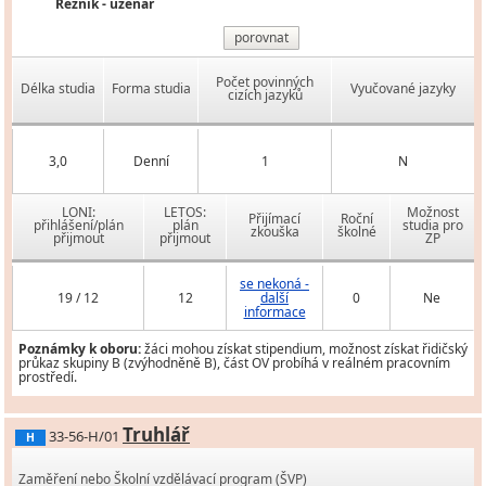
Řezník - uzenář
porovnat
Počet povinných
Délka studia
Forma studia
Vyučované jazyky
cizích jazyků
3,0
Denní
1
N
LONI:
LETOS:
Možnost
Přijímací
Roční
přihlášení/plán
plán
studia pro
zkouška
školné
přijmout
přijmout
ZP
se nekoná -
19 / 12
12
další
0
Ne
informace
Poznámky k oboru:
žáci mohou získat stipendium, možnost získat řidičský
průkaz skupiny B (zvýhodněně B), část OV probíhá v reálném pracovním
prostředí.
Truhlář
33-56-H/01
H
Zaměření nebo Školní vzdělávací program (ŠVP)