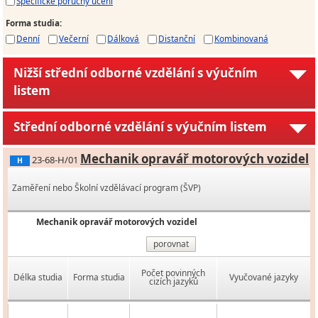
Specifické poruchy učení
Forma studia
:
Denní
Večerní
Dálková
Distanční
Kombinovaná
Nižší střední odborné vzdělání s výučním
listem
Střední odborné vzdělání s výučním listem
Mechanik opravář motorových vozidel
23-68-H/01
H
Zaměření nebo Školní vzdělávací program (ŠVP)
Mechanik opravář motorových vozidel
porovnat
Počet povinných
Délka studia
Forma studia
Vyučované jazyky
cizích jazyků