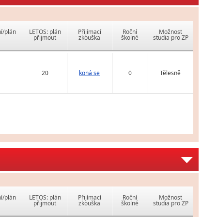
í/plán
LETOS: plán
Přijímací
Roční
Možnost
přijmout
zkouška
školné
studia pro ZP
20
koná se
0
Tělesně
í/plán
LETOS: plán
Přijímací
Roční
Možnost
přijmout
zkouška
školné
studia pro ZP