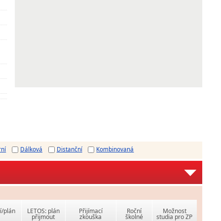
rní
Dálková
Distanční
Kombinovaná
í/plán
LETOS: plán
Přijímací
Roční
Možnost
přijmout
zkouška
školné
studia pro ZP