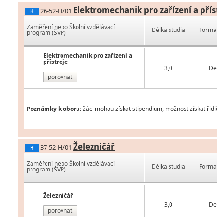
Elektromechanik pro zařízení a přís
26-52-H/01
H
Zaměření nebo Školní vzdělávací
Délka studia
Forma 
program (ŠVP)
Elektromechanik pro zařízení a
přístroje
3,0
De
porovnat
Poznámky k oboru:
žáci mohou získat stipendium, možnost získat řidi
Železničář
37-52-H/01
H
Zaměření nebo Školní vzdělávací
Délka studia
Forma 
program (ŠVP)
Železničář
3,0
De
porovnat