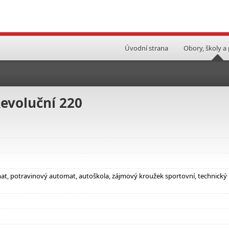
Úvodní strana
Obory, školy a
Revoluční 220
mat, potravinový automat, autoškola, zájmový kroužek sportovní, technický