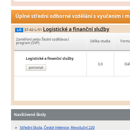
Úplné střední odborné vzdělání s vyučením i m
Logistické a finanční služby
37-42-L/51
L/5
Zaměření nebo Školní vzdělávací
Délka studia
Forma
program (ŠVP)
Logistické a finanční služby
3,0
Dál
porovnat
Navštívené školy
Střední škola, České Velenice, Revoluční 220