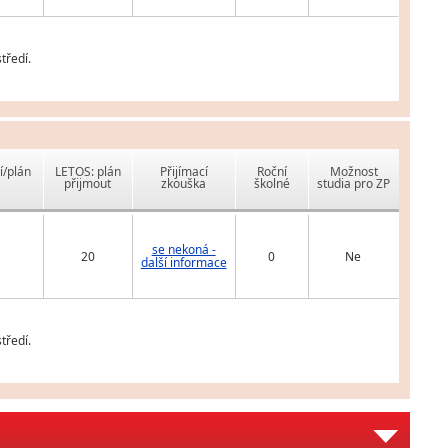
tředí.
í/plán
LETOS: plán
Přijímací
Roční
Možnost
přijmout
zkouška
školné
studia pro ZP
se nekoná -
20
0
Ne
další informace
tředí.