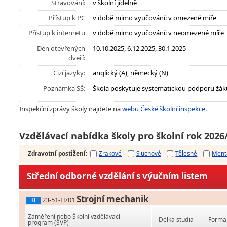
Stravování:
v školní jídelně
Přístup k PC
v době mimo vyučování: v omezené míře
Přístup k internetu
v době mimo vyučování: v neomezené míře
Den otevřených
10.10.2025, 6.12.2025, 30.1.2025
dveří:
Cizí jazyky:
anglický (A), německý (N)
Poznámka SŠ:
Škola poskytuje systematickou podporu žák
Inspekční zprávy školy najdete na
webu České školní inspekce
.
Vzdělávací nabídka školy pro školní rok 2026
Zdravotní postižení
:
Zrakové
Sluchové
Tělesné
Ment
Střední odborné vzdělání s výučním listem
Strojní mechanik
23-51-H/01
H
Zaměření nebo Školní vzdělávací
Délka studia
Forma 
program (ŠVP)