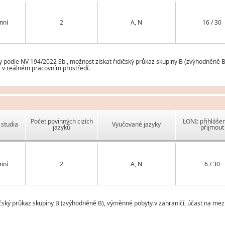
nní
2
A, N
16 / 30
 podle NV 194/2022 Sb., možnost získat řidičský průkaz skupiny B (zvýhodněně B
á v reálném pracovním prostředí.
Počet povinných cizích
LONI: přihlášen
studia
Vyučované jazyky
jazyků
přijmout
nní
2
A, N
6 / 30
čský průkaz skupiny B (zvýhodněně B), výměnné pobyty v zahraničí, účast na mezin