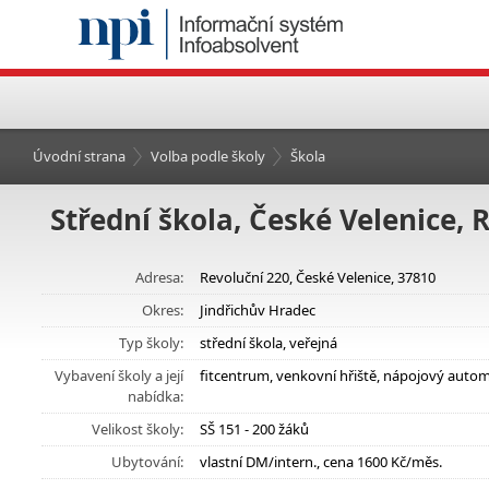
Úvodní strana
Volba podle školy
Škola
Střední škola, České Velenice, 
Adresa:
Revoluční 220, České Velenice, 37810
Okres:
Jindřichův Hradec
Typ školy:
střední škola, veřejná
Vybavení školy a její
fitcentrum, venkovní hřiště, nápojový auto
nabídka:
Velikost školy:
SŠ 151 - 200 žáků
Ubytování:
vlastní DM/intern., cena 1600 Kč/měs.