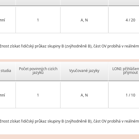
nní
1
A, N
4 / 20
nost získat řidičský průkaz skupiny B (zvýhodněně B), část OV probíhá v reálném
Počet povinných cizích
LONI: přihlášen
studia
Vyučované jazyky
jazyků
přijmout
nní
1
A, N
1 / 10
nost získat řidičský průkaz skupiny B (zvýhodněně B), část OV probíhá v reálném