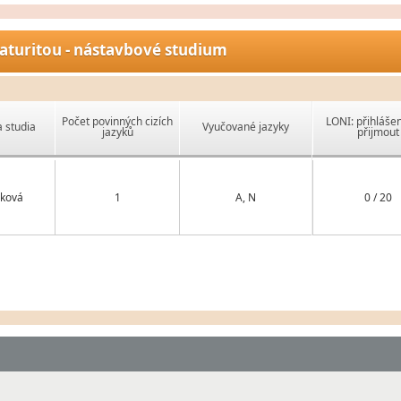
aturitou - nástavbové studium
Počet povinných cizích
LONI: přihlášen
 studia
Vyučované jazyky
jazyků
přijmout
ková
1
A, N
0 / 20