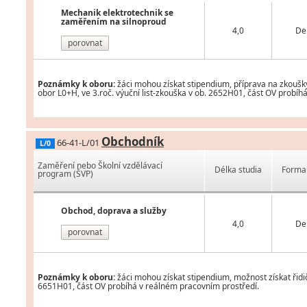
Mechanik elektrotechnik se
zaměřením na silnoproud
4,0
De
porovnat
Poznámky k oboru:
žáci mohou získat stipendium, příprava na zkoušky
obor L0+H, ve 3.roč. výuční list-zkouška v ob. 2652H01, část OV probíh
Obchodník
66-41-L/01
L/0
Zaměření nebo Školní vzdělávací
Délka studia
Forma 
program (ŠVP)
Obchod, doprava a služby
4,0
De
porovnat
Poznámky k oboru:
žáci mohou získat stipendium, možnost získat řidi
6651H01, část OV probíhá v reálném pracovním prostředí.