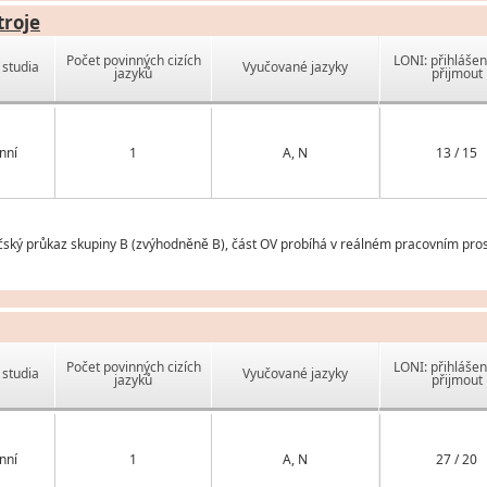
troje
Počet povinných cizích
LONI: přihlášen
studia
Vyučované jazyky
jazyků
přijmout
nní
1
A, N
13 / 15
čský průkaz skupiny B (zvýhodněně B), část OV probíhá v reálném pracovním pros
Počet povinných cizích
LONI: přihlášen
studia
Vyučované jazyky
jazyků
přijmout
nní
1
A, N
27 / 20