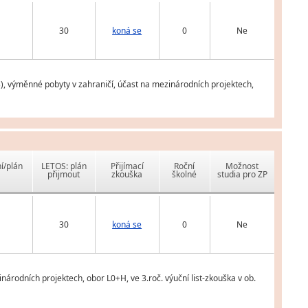
30
koná se
0
Ne
), výměnné pobyty v zahraničí, účast na mezinárodních projektech,
í/plán
LETOS: plán
Přijímací
Roční
Možnost
přijmout
zkouška
školné
studia pro ZP
30
koná se
0
Ne
árodních projektech, obor L0+H, ve 3.roč. výuční list-zkouška v ob.