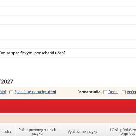
ům se specifickými poruchami učení.
/2027
ální
Specifické poruchy učení
Forma studia
:
Denní
Veče
Počet povinných cizích
LONI: přihlášen
studia
Vyučované jazyky
jazyků
přijmout