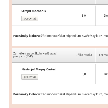
Strojní mechanik
3,0
De
porovnat
Poznámky k oboru:
žáci mohou získat stipendium, svářečský kurz, mož
Zaměření nebo Školní vzdělávací
Délka studia
Forma 
program (ŠVP)
Nástrojař Magny Cartech
3,0
De
porovnat
Poznámky k oboru:
žáci mohou získat stipendium, svářečský kurz, mož