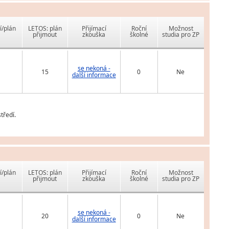
í/plán
LETOS: plán
Přijímací
Roční
Možnost
přijmout
zkouška
školné
studia pro ZP
se nekoná -
15
0
Ne
další informace
tředí.
í/plán
LETOS: plán
Přijímací
Roční
Možnost
přijmout
zkouška
školné
studia pro ZP
se nekoná -
20
0
Ne
další informace