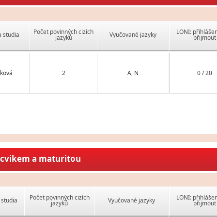
Počet povinných cizích
LONI: přihlášen
 studia
Vyučované jazyky
jazyků
přijmout
ková
2
A, N
0 / 20
ýcvikem a maturitou
Počet povinných cizích
LONI: přihlášen
studia
Vyučované jazyky
jazyků
přijmout