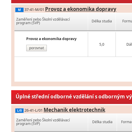
Provoz a ekonomika dopravy
37-41-M/01
M
Zaměření nebo Školní vzdělávací
Délka studia
Forma
program (ŠVP)
Provoz a ekonomika dopravy
5,0
Dál
porovnat
Úplné střední odborné vzdělání s odborným v
Mechanik elektrotechnik
26-41-L/01
L/0
Zaměření nebo Školní vzdělávací
Délka studia
Forma 
program (ŠVP)