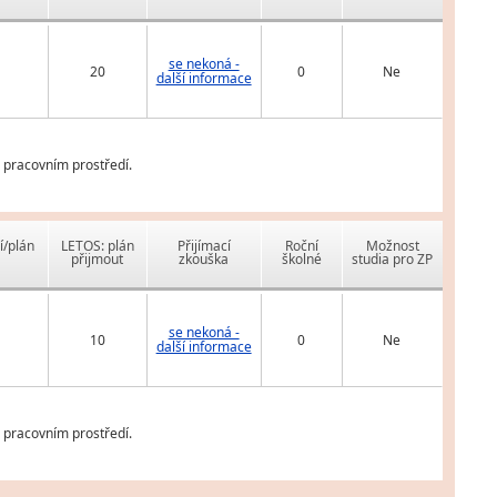
se nekoná -
20
0
Ne
další informace
 pracovním prostředí.
í/plán
LETOS: plán
Přijímací
Roční
Možnost
přijmout
zkouška
školné
studia pro ZP
se nekoná -
10
0
Ne
další informace
 pracovním prostředí.