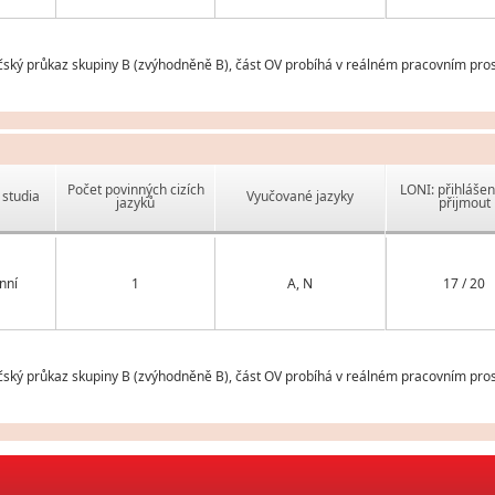
čský průkaz skupiny B (zvýhodněně B), část OV probíhá v reálném pracovním pros
Počet povinných cizích
LONI: přihlášen
studia
Vyučované jazyky
jazyků
přijmout
nní
1
A, N
17 / 20
čský průkaz skupiny B (zvýhodněně B), část OV probíhá v reálném pracovním pros