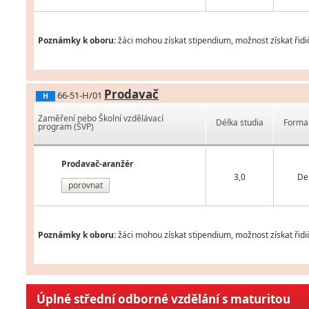
Poznámky k oboru:
žáci mohou získat stipendium, možnost získat řidi
Prodavač
66-51-H/01
H
Zaměření nebo Školní vzdělávací
Délka studia
Forma 
program (ŠVP)
Prodavač-aranžér
3,0
De
porovnat
Poznámky k oboru:
žáci mohou získat stipendium, možnost získat řidi
Úplné střední odborné vzdělání s maturitou