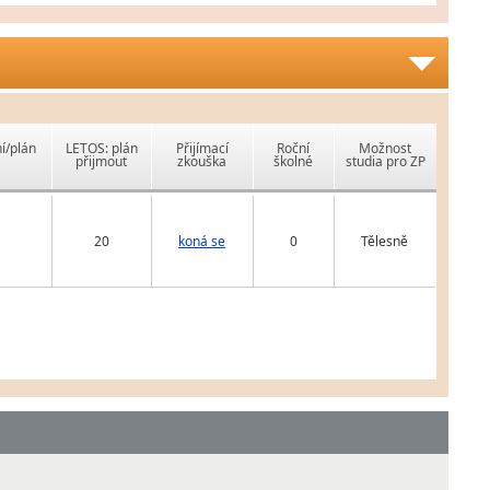
í/plán
LETOS: plán
Přijímací
Roční
Možnost
přijmout
zkouška
školné
studia pro ZP
20
koná se
0
Tělesně