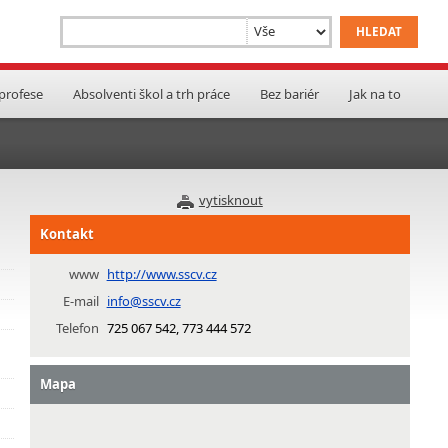
 profese
Absolventi škol a trh práce
Bez bariér
Jak na to
vytisknout
Kontakt
www
http://www.sscv.cz
E-mail
info@sscv.cz
Telefon
725 067 542, 773 444 572
Mapa