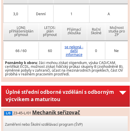
3,0
Denní
1
A
LONI:
LETOS:
Možnost
Přijímací
Roční
přihlášení/plán
plán
studia pro
zkouška
školné
přijmout
přijmout
ZP
se nekoná -
66 / 60
60
další
0
Ne
informace
Poznámky k oboru:
žáci mohou získat stipendium, výuka CAD/CAM,
certifikát ECDL, možnost získat řidičský průkaz skupiny B (zvýhodněně B),
výměnné pobyty v zahraničí, účast na mezinárodních projektech, část OV
probíhá v reálném pracovním prostředí.
Úplné střední odborné vzdělání s odborným
výcvikem a maturitou
Mechanik seřizovač
23-45-L/01
L/0
Zaměření nebo Školní vzdělávací program (ŠVP)