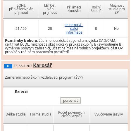
LONI:
LETOS:
Možnost
Přijímací
Roční
přihlášení/plán
plán
studia pro
zkouška
školné
přijmout
přijmout
ZP
se nekoná -
21 / 20
20
další
0
Ne
informace
Poznámky k oboru:
žáci mohou získat stipendium, výuka CAD/CAM,
certifikát ECDL, možnost získat řidičský průkaz skupiny B (zvýhodněně B),
výměnné pobyty v zahraničí, účast na mezinárodních projektech, část OV
probíhá v reálném pracovním prostředí.
Karosář
23-55-H/02
H
Zaměření nebo Školní vzdělávací program (ŠVP)
Karosář
porovnat
Počet povinných
Délka studia
Forma studia
Vyučované jazyky
cizích jazyků