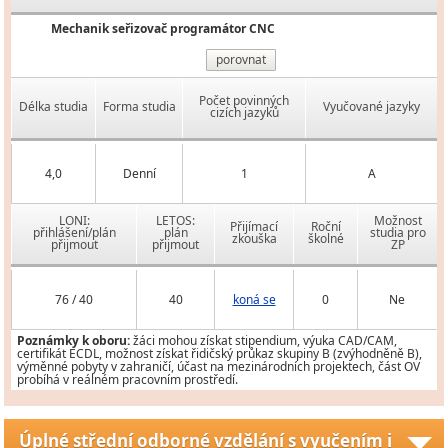
Mechanik seřizovač programátor CNC
porovnat
Počet povinných
Délka studia
Forma studia
Vyučované jazyky
cizích jazyků
4,0
Denní
1
A
LONI:
LETOS:
Možnost
Přijímací
Roční
přihlášení/plán
plán
studia pro
zkouška
školné
přijmout
přijmout
ZP
76 / 40
40
koná se
0
Ne
Poznámky k oboru:
žáci mohou získat stipendium, výuka CAD/CAM,
certifikát ECDL, možnost získat řidičský průkaz skupiny B (zvýhodněně B),
výměnné pobyty v zahraničí, účast na mezinárodních projektech, část OV
probíhá v reálném pracovním prostředí.
Úplné střední odborné vzdělání s vyučením i