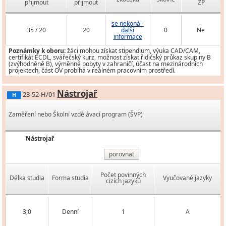
přijmout
přijmout
ZP
se nekoná -
35 / 20
20
další
0
Ne
informace
Poznámky k oboru:
žáci mohou získat stipendium, výuka CAD/CAM,
certifikát ECDL, svářečský kurz, možnost získat řidičský průkaz skupiny B
(zvýhodněně B), výměnné pobyty v zahraničí, účast na mezinárodních
projektech, část OV probíhá v reálném pracovním prostředí.
Nástrojař
23-52-H/01
H
Zaměření nebo Školní vzdělávací program (ŠVP)
Nástrojař
porovnat
Počet povinných
Délka studia
Forma studia
Vyučované jazyky
cizích jazyků
3,0
Denní
1
A