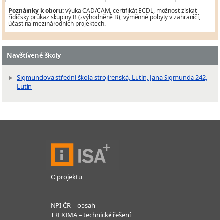
Poznámky k oboru:
výuka CAD/CAM, certifikát ECDL, možnost získat
řidičský průkaz skupiny B (zvýhodněně B), výměnné pobyty v zahraničí,
účast na mezinárodních projektech.
Navštívené školy
Sigmundova střední škola strojírenská, Lutín, Jana Sigmunda 242,
Lutín
O projektu
NPI ČR – obsah
TREXIMA – technické řešení