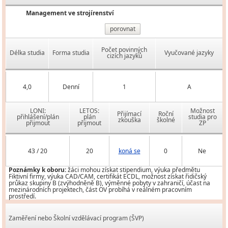
Management ve strojírenství
porovnat
Počet povinných
Délka studia
Forma studia
Vyučované jazyky
cizích jazyků
4,0
Denní
1
A
LONI:
LETOS:
Možnost
Přijímací
Roční
přihlášení/plán
plán
studia pro
zkouška
školné
přijmout
přijmout
ZP
43 / 20
20
koná se
0
Ne
Poznámky k oboru:
žáci mohou získat stipendium, výuka předmětu
Fiktivní firmy, výuka CAD/CAM, certifikát ECDL, možnost získat řidičský
průkaz skupiny B (zvýhodněně B), výměnné pobyty v zahraničí, účast na
mezinárodních projektech, část OV probíhá v reálném pracovním
prostředí.
Zaměření nebo Školní vzdělávací program (ŠVP)