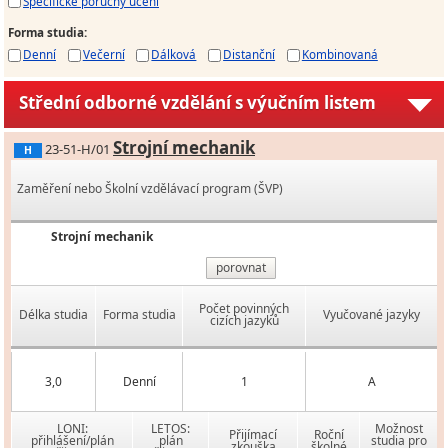
Specifické poruchy učení
Forma studia
:
Denní
Večerní
Dálková
Distanční
Kombinovaná
Střední odborné vzdělání s výučním listem
Strojní mechanik
23-51-H/01
H
Zaměření nebo Školní vzdělávací program (ŠVP)
Strojní mechanik
porovnat
Počet povinných
Délka studia
Forma studia
Vyučované jazyky
cizích jazyků
3,0
Denní
1
A
LONI:
LETOS:
Možnost
Přijímací
Roční
přihlášení/plán
plán
studia pro
zkouška
školné