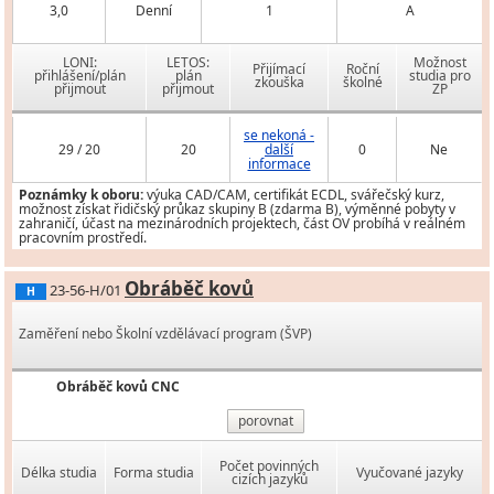
3,0
Denní
1
A
LONI:
LETOS:
Možnost
Přijímací
Roční
přihlášení/plán
plán
studia pro
zkouška
školné
přijmout
přijmout
ZP
se nekoná -
29 / 20
20
další
0
Ne
informace
Poznámky k oboru:
výuka CAD/CAM, certifikát ECDL, svářečský kurz,
možnost získat řidičský průkaz skupiny B (zdarma B), výměnné pobyty v
zahraničí, účast na mezinárodních projektech, část OV probíhá v reálném
pracovním prostředí.
Obráběč kovů
23-56-H/01
H
Zaměření nebo Školní vzdělávací program (ŠVP)
Obráběč kovů CNC
porovnat
Počet povinných
Délka studia
Forma studia
Vyučované jazyky
cizích jazyků