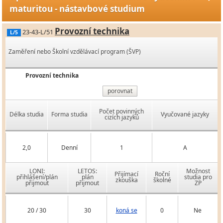
maturitou - nástavbové studium
Provozní technika
23-43-L/51
L/5
Zaměření nebo Školní vzdělávací program (ŠVP)
Provozní technika
porovnat
Počet povinných
Délka studia
Forma studia
Vyučované jazyky
cizích jazyků
2,0
Denní
1
A
LONI:
LETOS:
Možnost
Přijímací
Roční
přihlášení/plán
plán
studia pro
zkouška
školné
přijmout
přijmout
ZP
20 / 30
30
koná se
0
Ne