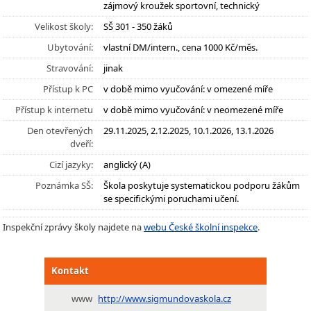
zájmový kroužek sportovní, technický
Velikost školy:
SŠ 301 - 350 žáků
Ubytování:
vlastní DM/intern., cena 1000 Kč/měs.
Stravování:
jinak
Přístup k PC
v době mimo vyučování: v omezené míře
Přístup k internetu
v době mimo vyučování: v neomezené míře
Den otevřených
29.11.2025, 2.12.2025, 10.1.2026, 13.1.2026
dveří:
Cizí jazyky:
anglický (A)
Poznámka SŠ:
Škola poskytuje systematickou podporu žákům
se specifickými poruchami učení.
Inspekční zprávy školy najdete na
webu České školní inspekce
.
Kontakt
www
http://www.sigmundovaskola.cz