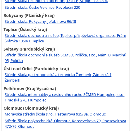
Střední škola technická a obchodní, Dačice, Strojírenská 304
Střední škola, České Velenice, Revoluční 220
Rokycany (Plzeňský kraj)
Střední škola, Rokycany, Jeřabinová 96/III
Teplice (Ústecký kraj)
Střední škola obchodu a služeb, Teplice, příspěvková organizace, Fráni
Šrámka 1350/1, Teplice
Svitavy (Pardubický kraj)
Střední škola obchodní a služeb SČMSD, Polička, s.r.o., Nám. B. Martinů
95, Polička
Ústí nad Orlicí (Pardubický kraj)
Střední škola gastronomická a technická Žamberk, Zámecká 1,
Žamberk
Pelhřimov (Kraj Vysočina)
Střední škola informatiky a cestovního ruchu SČMSD Humpolec, s.r.o.,
Hradská 276, Humpolec
Olomouc (Olomoucký kraj)
Moravská střední škola s.r.o., Pasteurova 935/8a, Olomouc
Střední škola polytechnická, Olomouc, Rooseveltova 79, Rooseveltova
472/79, Olomouc