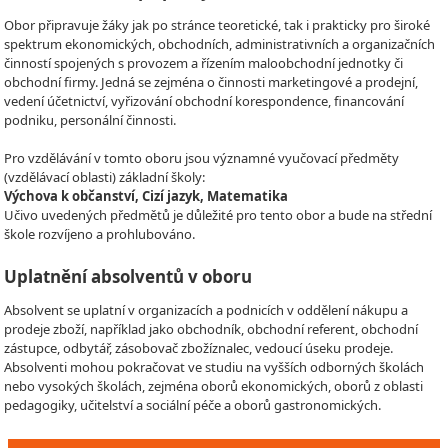
Obor připravuje žáky jak po stránce teoretické, tak i prakticky pro široké
spektrum ekonomických, obchodních, administrativních a organizačních
činností spojených s provozem a řízením maloobchodní jednotky či
obchodní firmy. Jedná se zejména o činnosti marketingové a prodejní,
vedení účetnictví, vyřizování obchodní korespondence, financování
podniku, personální činnosti.
Pro vzdělávání v tomto oboru jsou významné vyučovací předměty
(vzdělávací oblasti) základní školy:
Výchova k občanství, Cizí jazyk, Matematika
Učivo uvedených předmětů je důležité pro tento obor a bude na střední
škole rozvíjeno a prohlubováno.
Uplatnění absolventů v oboru
Absolvent se uplatní v organizacích a podnicích v oddělení nákupu a
prodeje zboží, například jako obchodník, obchodní referent, obchodní
zástupce, odbytář, zásobovač zbožíznalec, vedoucí úseku prodeje.
Absolventi mohou pokračovat ve studiu na vyšších odborných školách
nebo vysokých školách, zejména oborů ekonomických, oborů z oblasti
pedagogiky, učitelství a sociální péče a oborů gastronomických.