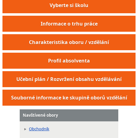
Vyberte si školu
Informace o trhu práce
Charakteristika oboru / vzdělání
Profil absolventa
Specialista pro podporu prodeje a tvorbu
Učební plán / Rozvržení obsahu vzdělávání
letákových akcí
Souborné informace ke skupině oborů vzdělání
Navštívené obory
Obchodník