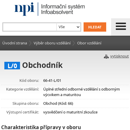
Úvodní strana
Výběr oboru vzdělání
Obor vzdělání
vytisknout
Obchodník
L/0
Kód oboru:
66-41-L/01
Kategorie vzdělání:
Úplné střední odborné vzdělání s odborným
výcvikem a maturitou
Skupina oboru:
Obchod (Kód: 66)
Výstupní certifikát:
vysvědčení o maturitní zkoušce
Charakteristika přípravy v oboru