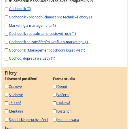
Filtr: Zaměření nebo Školní vzdělávací program (ŠVP)
Obchodník (7)
Obchodník - obchodní činnost pro technické obory (1)
Marketing a management (1)
Obchodník specialista na cestovní ruch (1)
Obchodník se zaměřením Grafika v marketingu (1)
Obchodník (Management obchodní logistiky) (1)
Obchod, doprava a služby (1)
Filtry
Zdravotní postižení
Forma studia
Zrakové
Denní
Sluchové
Večerní
Tělesné
Dálková
Mentální
Distanční
Specifické poruchy učení
Kombinovaná
Školy