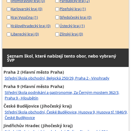
Jihomoravský kraj (0)
Pardubický kraj (2)
Karlovarský kraj (0)
Plzeňský kraj (1)
Kraj Vysočina (1)
Středočeský kraj (0)
Královéhradecký kraj (0)
Ústecký kraj (1)
Liberecký kraj (0)
Zlínský kraj (0)
Seznam škol, které nabízejí tento obor, nebo vybraný
ŠVP
Praha 2 (Hlavní město Praha)
Střední škola obchodní, Belgická 250/29, Praha 2 - Vinohrady
Praha 9 (Hlavní město Praha)
Střední škola podnikání a gastronomie, Za Černým mostem 362/3,
Praha 9 - Hloubětín
České Budějovice (Jihočeský kraj)
Střední škola obchodní, České Budějovice, Husova 9, Husova tř. 1846/9,
České Budějovice
Jindřichův Hradec (Jihočeský kraj)