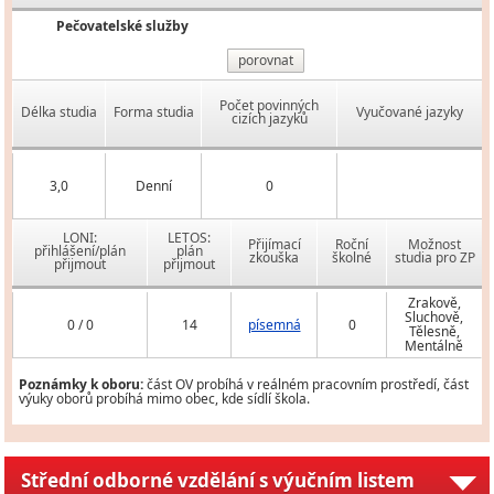
Pečovatelské služby
porovnat
Počet povinných
Délka studia
Forma studia
Vyučované jazyky
cizích jazyků
3,0
Denní
0
LONI:
LETOS:
Přijímací
Roční
Možnost
přihlášení/plán
plán
zkouška
školné
studia pro ZP
přijmout
přijmout
Zrakově,
Sluchově,
0 / 0
14
písemná
0
Tělesně,
Mentálně
Poznámky k oboru:
část OV probíhá v reálném pracovním prostředí, část
výuky oborů probíhá mimo obec, kde sídlí škola.
Střední odborné vzdělání s výučním listem