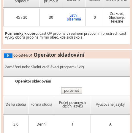
přijmout
přijmout
Zrakově,
ústní,
45 / 30
30
0
Sluchově,
písemná
Tělesně
Poznámky k oboru:
část OV probíhá v reálném pracovním prostředí, část
výuky oborů probíhá mimo obec, kde sídlí škola.
Operátor skladování
66-53-H/01
H
Zaměření nebo Školní vzdělávací program (ŠVP)
Operátor skladování
porovnat
Počet povinných
Délka studia
Forma studia
Vyučované jazyky
cizích jazyků
3,0
Denní
1
A