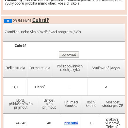
výuky oborů probíhá mimo obec, kde sídlí škola.
Cukrář
29-54-H/01
H
Zaměření nebo Školní vzdělávací program (ŠVP)
Cukrář
porovnat
Počet povinných
Délka studia
Forma studia
Vyučované jazyky
cizích jazyků
3,0
Denní
1
A
LONI:
LETOS:
Přijímací
Roční
Možnost
přihlášení/plán
plán
zkouška
školné
studia pro ZP
přijmout
přijmout
Zrakově,
74 / 48
48
písemná
0
Sluchově,
Tělesně