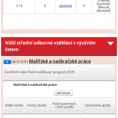
Zrakově,
Sluchově,
3 / 6
6
písemná
0
Tělesně,
Mentálně
Nižší střední odborné vzdělání s výučním
listem
Malířské a natěračské práce
36-57-E/01
E
Zaměření nebo Školní vzdělávací program (ŠVP)
Malířské a natěračské práce
porovnat
Počet povinných
Délka studia
Forma studia
Vyučované jazyky
cizích jazyků