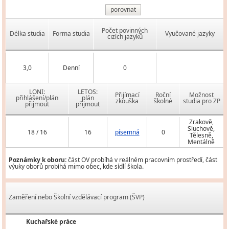
porovnat
Počet povinných
Délka studia
Forma studia
Vyučované jazyky
cizích jazyků
3,0
Denní
0
LONI:
LETOS:
Přijímací
Roční
Možnost
přihlášení/plán
plán
zkouška
školné
studia pro ZP
přijmout
přijmout
Zrakově,
Sluchově,
18 / 16
16
písemná
0
Tělesně,
Mentálně
Poznámky k oboru:
část OV probíhá v reálném pracovním prostředí, část
výuky oborů probíhá mimo obec, kde sídlí škola.
Zaměření nebo Školní vzdělávací program (ŠVP)
Kuchařské práce