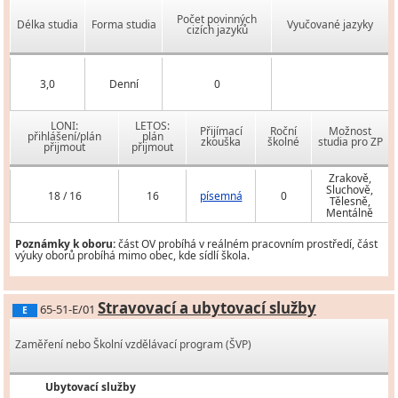
Počet povinných
Délka studia
Forma studia
Vyučované jazyky
cizích jazyků
3,0
Denní
0
LONI:
LETOS:
Přijímací
Roční
Možnost
přihlášení/plán
plán
zkouška
školné
studia pro ZP
přijmout
přijmout
Zrakově,
Sluchově,
18 / 16
16
písemná
0
Tělesně,
Mentálně
Poznámky k oboru:
část OV probíhá v reálném pracovním prostředí, část
výuky oborů probíhá mimo obec, kde sídlí škola.
Stravovací a ubytovací služby
65-51-E/01
E
Zaměření nebo Školní vzdělávací program (ŠVP)
Ubytovací služby