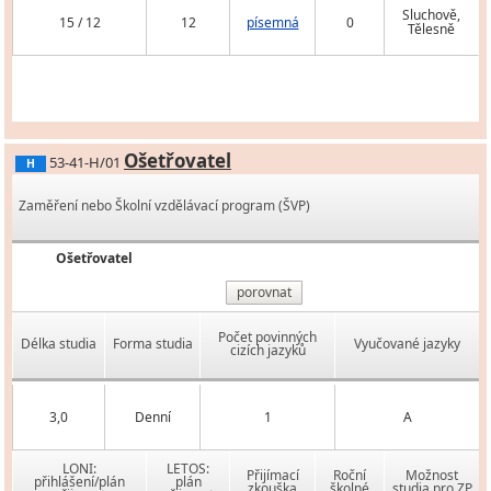
Sluchově,
15 / 12
12
písemná
0
Tělesně
Ošetřovatel
53-41-H/01
H
Zaměření nebo Školní vzdělávací program (ŠVP)
Ošetřovatel
porovnat
Počet povinných
Délka studia
Forma studia
Vyučované jazyky
cizích jazyků
3,0
Denní
1
A
LONI:
LETOS:
Přijímací
Roční
Možnost
přihlášení/plán
plán
zkouška
školné
studia pro ZP