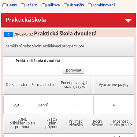
Denní
Večerní
Dálková
Distanční
Kombinovaná
Praktická škola
Praktická škola dvouletá
78-62-C/02
C
Zaměření nebo Školní vzdělávací program (ŠVP)
Praktická škola dvouletá
porovnat
Počet povinných
Délka studia
Forma studia
Vyučované jazyky
cizích jazyků
2,0
Denní
1
A
LONI:
LETOS:
Přijímací
Roční
Možnost
přihlášení/plán
plán
zkouška
školné
studia pro ZP
přijmout
přijmout