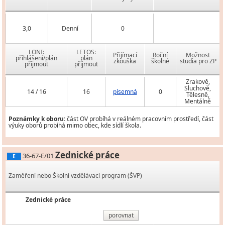
3,0
Denní
0
LONI:
LETOS:
Přijímací
Roční
Možnost
přihlášení/plán
plán
zkouška
školné
studia pro ZP
přijmout
přijmout
Zrakově,
Sluchově,
14 / 16
16
písemná
0
Tělesně,
Mentálně
Poznámky k oboru:
část OV probíhá v reálném pracovním prostředí, část
výuky oborů probíhá mimo obec, kde sídlí škola.
Zednické práce
36-67-E/01
E
Zaměření nebo Školní vzdělávací program (ŠVP)
Zednické práce
porovnat