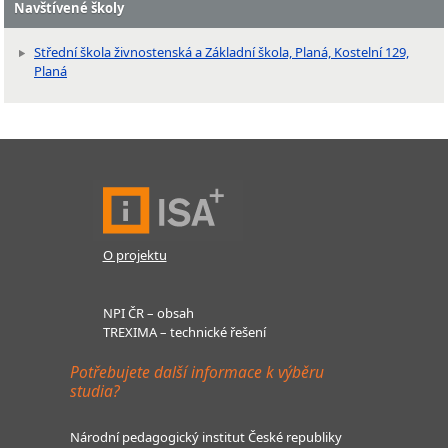
Navštívené školy
Střední škola živnostenská a Základní škola, Planá, Kostelní 129,
Planá
O projektu
NPI ČR – obsah
TREXIMA – technické řešení
Potřebujete další informace k výběru
studia?
Národní pedagogický institut České republiky