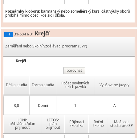
Poznámky k oboru:
barmanský nebo someliérský kurz, část výuky oborů
probíhá mimo obec, kde sídlí škola.
Krejčí
31-58-H/01
H
Zaměření nebo Školní vzdělávací program (ŠVP)
Krejčí
porovnat
Počet povinných
Délka studia
Forma studia
Vyučované jazyky
cizích jazyků
3,0
Denní
1
A
LONI:
LETOS:
Přijímací
Roční
Možnost
přihlášení/plán
plán
zkouška
školné
studia pro ZP
přijmout
přijmout