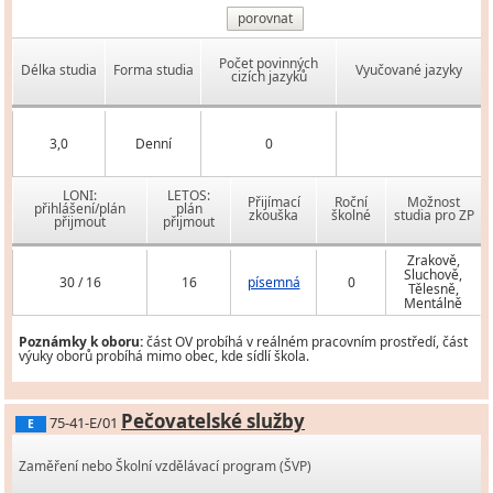
porovnat
Počet povinných
Délka studia
Forma studia
Vyučované jazyky
cizích jazyků
3,0
Denní
0
LONI:
LETOS:
Přijímací
Roční
Možnost
přihlášení/plán
plán
zkouška
školné
studia pro ZP
přijmout
přijmout
Zrakově,
Sluchově,
30 / 16
16
písemná
0
Tělesně,
Mentálně
Poznámky k oboru:
část OV probíhá v reálném pracovním prostředí, část
výuky oborů probíhá mimo obec, kde sídlí škola.
Pečovatelské služby
75-41-E/01
E
Zaměření nebo Školní vzdělávací program (ŠVP)