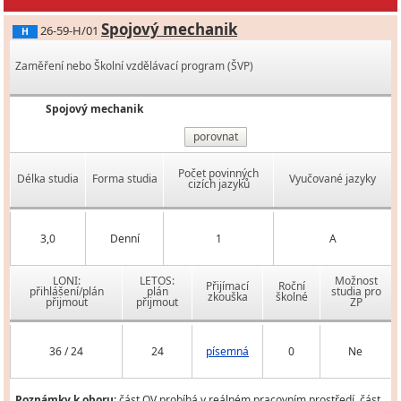
Spojový mechanik
26-59-H/01
H
Zaměření nebo Školní vzdělávací program (ŠVP)
Spojový mechanik
porovnat
Počet povinných
Délka studia
Forma studia
Vyučované jazyky
cizích jazyků
3,0
Denní
1
A
LONI:
LETOS:
Možnost
Přijímací
Roční
přihlášení/plán
plán
studia pro
zkouška
školné
přijmout
přijmout
ZP
36 / 24
24
písemná
0
Ne
Poznámky k oboru:
část OV probíhá v reálném pracovním prostředí, část