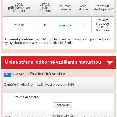
LONI:
LETOS:
Přijímací
Roční
Možnost
přihlášení/plán
plán
zkouška
školné
studia pro ZP
přijmout
přijmout
Zrakově,
Sluchově,
28 / 30
30
písemná
0
Tělesně,
Mentálně
Poznámky k oboru:
část OV probíhá v reálném pracovním prostředí, část
výuky oborů probíhá mimo obec, kde sídlí škola.
Úplné střední odborné vzdělání s maturitou
Praktická sestra
53-41-M/03
M
Zaměření nebo Školní vzdělávací program (ŠVP)
Praktická sestra
porovnat
Počet povinných