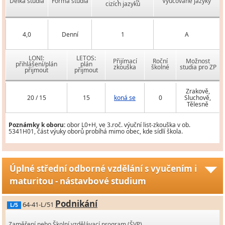
Délka studia
Forma studia
Vyučované jazyky
cizích jazyků
4,0
Denní
1
A
LONI:
LETOS:
Přijímací
Roční
Možnost
přihlášení/plán
plán
zkouška
školné
studia pro ZP
přijmout
přijmout
Zrakově,
20 / 15
15
koná se
0
Sluchově,
Tělesně
Poznámky k oboru:
obor L0+H, ve 3.roč. výuční list-zkouška v ob.
5341H01, část výuky oborů probíhá mimo obec, kde sídlí škola.
Úplné střední odborné vzdělání s vyučením i
maturitou - nástavbové studium
Podnikání
64-41-L/51
L/5
Zaměření nebo Školní vzdělávací program (ŠVP)