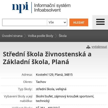
Úvodní strana
Volba podle školy
Škola
vytisknout
Střední škola živnostenská a
Základní škola, Planá
Adresa:
Kostelní 129, Planá, 34815
Okres:
Tachov
Typ školy:
střední škola, veřejná
Vybavení školy a její
školní bufet, zájmový kroužek sportovní,
nabídka:
technický