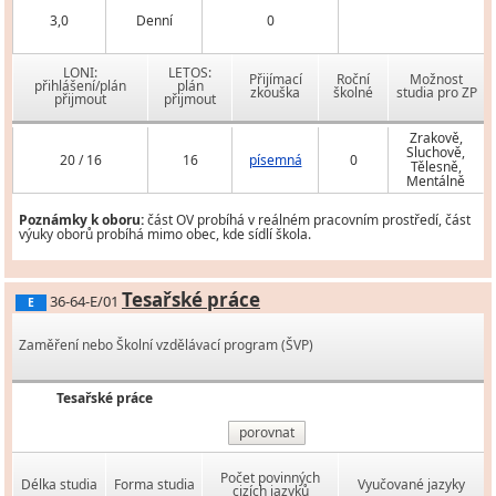
3,0
Denní
0
LONI:
LETOS:
Přijímací
Roční
Možnost
přihlášení/plán
plán
zkouška
školné
studia pro ZP
přijmout
přijmout
Zrakově,
Sluchově,
20 / 16
16
písemná
0
Tělesně,
Mentálně
Poznámky k oboru:
část OV probíhá v reálném pracovním prostředí, část
výuky oborů probíhá mimo obec, kde sídlí škola.
Tesařské práce
36-64-E/01
E
Zaměření nebo Školní vzdělávací program (ŠVP)
Tesařské práce
porovnat
Počet povinných
Délka studia
Forma studia
Vyučované jazyky
cizích jazyků