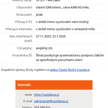
Velikost školy:
SŠ 351 - 400 žáků
Ubytování:
vlastní DM/intern., cena 4340 Kč/měs.
Stravování:
jinak
Přístup k PC
v době mimo vyučování: není možný
Přístup k internetu
v době mimo vyučování: v omezené míře
Den otevřených
27.11.2025, 22.1.2026
dveří:
Cizí jazyky:
anglický (A)
Poznámka SŠ:
Škola poskytuje systematickou podporu žákům
se specifickými poruchami učení.
Inspekční zprávy školy najdete na
webu České školní inspekce
.
Kontakt
www
http://sszplana.cz
E-mail
sekretariat@sszplana.cz
Telefon
374 750 511