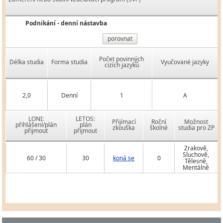
Podnikání - denní nástavba
porovnat
Počet povinných
Délka studia
Forma studia
Vyučované jazyky
cizích jazyků
2,0
Denní
1
A
LONI:
LETOS:
Přijímací
Roční
Možnost
přihlášení/plán
plán
zkouška
školné
studia pro ZP
přijmout
přijmout
Zrakově,
Sluchově,
60 / 30
30
koná se
0
Tělesně,
Mentálně