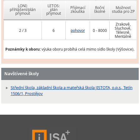
LONI:
LETOS:
Přijímací
Roční
Možnost
přihlášení/plán
plán
zkouška
školné
studia pro ZP
přijmout
přijmout
Zrakově,
Sluchově,
2 / 3
6
pohovor
0 - 8000
Tělesně,
Mentálně
Poznámky k oboru:
výuka oboru probíhá celá mimo sídlo školy (Výšovice).
Navštívené školy
Střední škola, základní škola a mateřská škola JISTOTA, o.p.s., Tetín
1506/1, Prostějov