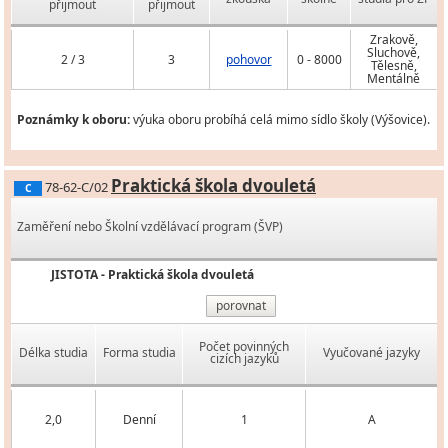
přijmout
přijmout
Zrakově,
Sluchově,
2 / 3
3
pohovor
0 - 8000
Tělesně,
Mentálně
Poznámky k oboru:
výuka oboru probíhá celá mimo sídlo školy (Výšovice).
Praktická škola dvouletá
78-62-C/02
C
Zaměření nebo Školní vzdělávací program (ŠVP)
JISTOTA - Praktická škola dvouletá
porovnat
Počet povinných
Délka studia
Forma studia
Vyučované jazyky
cizích jazyků
2,0
Denní
1
A