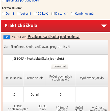
Specifické poruchy učení
Forma studia
:
Denní
Večerní
Dálková
Distanční
Kombinovaná
Praktická škola
Praktická škola jednoletá
78-62-C/01
C
Zaměření nebo Školní vzdělávací program (ŠVP)
JISTOTA - Praktická škola jednoletá
porovnat
Počet povinných
Délka studia
Forma studia
Vyučované jazyky
cizích jazyků
1,0
Denní
0
LONI:
LETOS:
Přijímací
Roční
Možnost
přihlášení/plán
plán
zkouška
školné
studia pro ZP