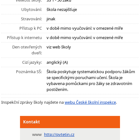
Velikost školy:
SŠ 1 - 50 žáků
Ubytování:
škola nezajišťuje
Stravování:
jinak
Přístup k PC
v době mimo vyučování: v omezené míře
Přístup k internetu
v době mimo vyučování: v omezené míře
Den otevřených
viz web školy
dveří:
Cizí jazyky:
anglický (A)
Poznámka SŠ:
Škola poskytuje systematickou podporu žákům
se specifickými poruchami učení. Škola je
vybavena pomůckami pro žáky se zdravotním
postižením.
Inspekční zprávy školy najdete na
webu České školní inspekce
.
Kontakt
www
http://pvtetin.cz