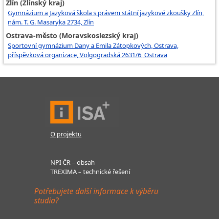
Zlín (Zlínský kraj)
Gymnázium a Jazyková škola s právem státní jazykové zkoušky Zlín,
nám. T. G. Masaryka 2734, Zlín
Ostrava-město (Moravskoslezský kraj)
Sportovní gymnázium Dany a Emila Zátopkových, Ostrava,
příspěvková organizace, Volgogradská 2631/6, Ostrava
O projektu
NPI ČR – obsah
TREXIMA – technické řešení
Potřebujete další informace k výběru
studia?