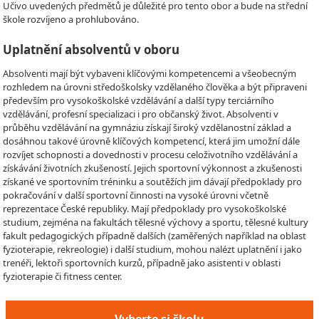
Učivo uvedených předmětů je důležité pro tento obor a bude na střední
škole rozvíjeno a prohlubováno.
Uplatnění absolventů v oboru
Absolventi mají být vybaveni klíčovými kompetencemi a všeobecným
rozhledem na úrovni středoškolsky vzdělaného člověka a být připraveni
především pro vysokoškolské vzdělávání a další typy terciárního
vzdělávání, profesní specializaci i pro občanský život. Absolventi v
průběhu vzdělávání na gymnáziu získají široký vzdělanostní základ a
dosáhnou takové úrovně klíčových kompetencí, která jim umožní dále
rozvíjet schopnosti a dovednosti v procesu celoživotního vzdělávání a
získávání životních zkušeností. Jejich sportovní výkonnost a zkušenosti
získané ve sportovním tréninku a soutěžích jim dávají předpoklady pro
pokračování v další sportovní činnosti na vysoké úrovni včetně
reprezentace České republiky. Mají předpoklady pro vysokoškolské
studium, zejména na fakultách tělesné výchovy a sportu, tělesné kultury
fakult pedagogických případně dalších (zaměřených například na oblast
fyzioterapie, rekreologie) i další studium, mohou nalézt uplatnění i jako
trenéři, lektoři sportovních kurzů, případně jako asistenti v oblasti
fyzioterapie či fitness center.
Vyberte si školu