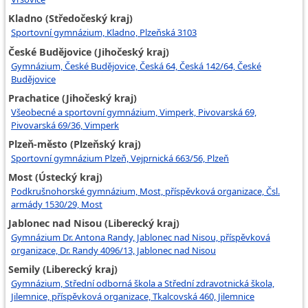
Kladno (Středočeský kraj)
Sportovní gymnázium, Kladno, Plzeňská 3103
České Budějovice (Jihočeský kraj)
Gymnázium, České Budějovice, Česká 64, Česká 142/64, České
Budějovice
Prachatice (Jihočeský kraj)
Všeobecné a sportovní gymnázium, Vimperk, Pivovarská 69,
Pivovarská 69/36, Vimperk
Plzeň-město (Plzeňský kraj)
Sportovní gymnázium Plzeň, Vejprnická 663/56, Plzeň
Most (Ústecký kraj)
Podkrušnohorské gymnázium, Most, příspěvková organizace, Čsl.
armády 1530/29, Most
Jablonec nad Nisou (Liberecký kraj)
Gymnázium Dr. Antona Randy, Jablonec nad Nisou, příspěvková
organizace, Dr. Randy 4096/13, Jablonec nad Nisou
Semily (Liberecký kraj)
Gymnázium, Střední odborná škola a Střední zdravotnická škola,
Jilemnice, příspěvková organizace, Tkalcovská 460, Jilemnice