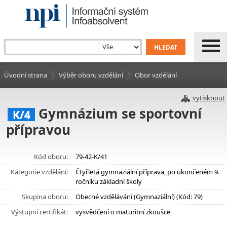
Úvodní strana
Výběr oboru vzdělání
Obor vzdělání
vytisknout
Gymnázium se sportovní
K/4
přípravou
Kód oboru:
79-42-K/41
Kategorie vzdělání:
Čtyřletá gymnaziální příprava, po ukončeném 9.
ročníku základní školy
Skupina oboru:
Obecné vzdělávání (Gymnaziální) (Kód: 79)
Výstupní certifikát:
vysvědčení o maturitní zkoušce