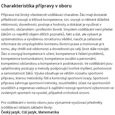
Charakteristika přípravy v oboru
Příprava má široký všeobecně vzdělávací charakter. Žáci mají dostatek
příležitostí osvojit si klíčové kompetence, tzn. osvojit si některé důležité
vědomosti, dovednosti, postoje a hodnoty a dokázat je využívat v
osobním, občanském i profesním životě. Smyslem vzdělávání není předat
žákům co největší objem dílčích poznatků, fakt a dat, ale vybavit je
systematickou a vyváženou strukturou vědění, naučit je zařazovat
informace do smysluplného kontextu životní praxe a motivovat je k
tomu, aby chtěli své vědomosti a dovednosti po celý život dále rozvíjet.
Žáci si osvojují kompetence k učení, kompetence k řešení problémů,
kompetence komunikativní, kompetence sociální a personální,
kompetenci občanskou a kompetence k podnikavosti. Ve vzdělávání jsou
uplatňovány postupy a metody podporující tvořivé myšlení, pohotovost
a samostatnost žáků. Výuka obsahuje ve větším rozsahu sportovní
přípravu, kterou metodicky řídí a kontrolují sportovní svazy. Sportovní
příprava zahrnuje sportovní tréninky, soustředění, účast na sportovních
soutěžích a regeneraci vedoucí k zajištění rozvoje sportovní výkonnosti ve
zvolených sportech na vysoké, případně vrcholové úrovni.
Pro vzdělávání v tomto oboru jsou významné vyučovací předměty
(vzdělávací oblasti) základní školy:
Český jazyk, Cizí jazyk, Matematika