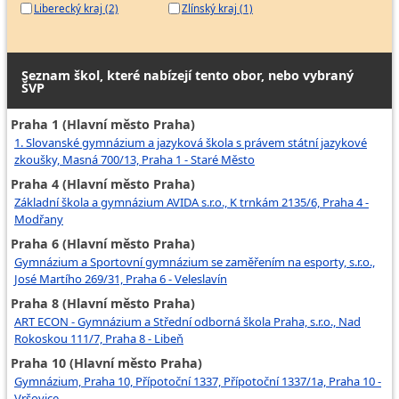
Liberecký kraj (2)
Zlínský kraj (1)
Seznam škol, které nabízejí tento obor, nebo vybraný
ŠVP
Praha 1 (Hlavní město Praha)
1. Slovanské gymnázium a jazyková škola s právem státní jazykové
zkoušky, Masná 700/13, Praha 1 - Staré Město
Praha 4 (Hlavní město Praha)
Základní škola a gymnázium AVIDA s.r.o., K trnkám 2135/6, Praha 4 -
Modřany
Praha 6 (Hlavní město Praha)
Gymnázium a Sportovní gymnázium se zaměřením na esporty, s.r.o.,
José Martího 269/31, Praha 6 - Veleslavín
Praha 8 (Hlavní město Praha)
ART ECON - Gymnázium a Střední odborná škola Praha, s.r.o., Nad
Rokoskou 111/7, Praha 8 - Libeň
Praha 10 (Hlavní město Praha)
Gymnázium, Praha 10, Přípotoční 1337, Přípotoční 1337/1a, Praha 10 -
Vršovice