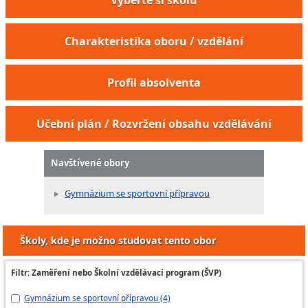
Charakteristika oboru / vzdělání
Profil absolventa
Učební plán / Rozvržení obsahu vzdělávání
Navštívené obory
Gymnázium se sportovní přípravou
Školy, kde je možno studovat tento obor
Filtr: Zaměření nebo Školní vzdělávací program (ŠVP)
Gymnázium se sportovní přípravou (4)
ba