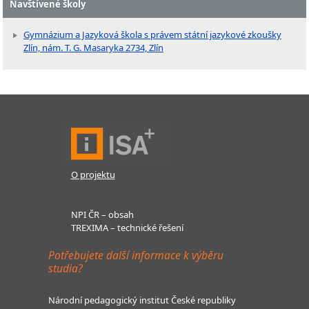
Navštívené školy
Gymnázium a Jazyková škola s právem státní jazykové zkoušky
Zlín, nám. T. G. Masaryka 2734, Zlín
O projektu
NPI ČR – obsah
TREXIMA – technické řešení
Potřebujete další informace k výběru
studia?
Národní pedagogický institut České republiky