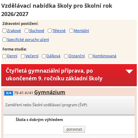
Vzdělávací nabídka školy pro školní rok
2026/2027
Zdravotní postižení
:
Zrakové
Sluchové
Tělesné
Mentální
Specifické poruchy učení
Forma studia
:
Denní
Večerní
Dálková
Distanční
Kombinovaná
Čtyřletá gymnaziální příprava, po
ukončeném 9. ročníku základní školy
Gymnázium
79-41-K/41
K/4
Zaměření nebo Školní vzdělávací program (ŠVP)
Škola s dobrým výhledem
porovnat