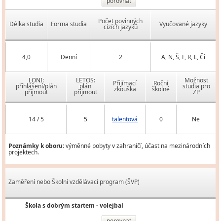
porovnat
Počet povinných
Délka studia
Forma studia
Vyučované jazyky
cizích jazyků
4,0
Denní
2
A, N, Š, F, R, L, Či
LONI:
LETOS:
Možnost
Přijímací
Roční
přihlášení/plán
plán
studia pro
zkouška
školné
přijmout
přijmout
ZP
14 / 5
5
talentová
0
Ne
Poznámky k oboru:
výměnné pobyty v zahraničí, účast na mezinárodních
projektech.
Zaměření nebo Školní vzdělávací program (ŠVP)
Škola s dobrým startem - volejbal
porovnat