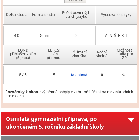
Počet povinných
Délka studia
Forma studia
Vyučované jazyky
cizích jazyků
4,0
Denní
2
A, N, Š, F, R, L
LONI:
LETOS:
Možnost
Přijímací
Roční
přihlášení/plán
plán
studia pro
zkouška
školné
přijmout
přijmout
ZP
8 / 5
5
talentová
0
Ne
Poznámky k oboru:
výměnné pobyty v zahraničí, účast na mezinárodních
projektech.
Osmiletá gymnaziální příprava, po
ukončeném 5. ročníku základní školy