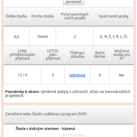
porovnat
Počet povinných
Délka studia
Forma studia
Vyučované jazyky
cizích jazyků
4,0
Denní
2
A, N, Š, F, R, L, Či
LONI:
LETOS:
Možnost
Přijímací
Roční
přihlášení/plán
plán
studia pro
zkouška
školné
přijmout
přijmout
ZP
12 / 5
5
talentová
0
Ne
Poznámky k oboru:
výměnné pobyty v zahraničí, účast na mezinárodních
projektech.
Zaměření nebo Školní vzdělávací program (ŠVP)
Škola s dobrým startem - házená