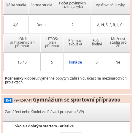
Počet povinných
Délka studia
Forma studia
Vyučované jazyky
cizích jazyků
4,0
Denní
2
A, N, Š, F, R, L, Či
LONI:
LETOS:
Možnost
Přijímací
Roční
přihlášení/plán
plán
studia pro
zkouška
školné
přijmout
přijmout
ZP
15 / 5
5
koná se
0
Ne
Poznámky k oboru:
výměnné pobyty v zahraničí, účast na mezinárodních
projektech.
Gymnázium se sportovní přípravou
79-42-K/41
K/4
Zaměření nebo Školní vzdělávací program (ŠVP)
Škola s dobrým startem - atletika