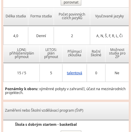
porovnat
Počet povinných
Délka studia
Forma studia
Vyučované jazyky
cizích jazyků
4,0
Denní
2
A, N, Š, F, R, L, Či
LONI:
LETOS:
Možnost
Přijímací
Roční
přihlášení/plán
plán
studia pro
zkouška
školné
přijmout
přijmout
ZP
15 / 5
5
talentová
0
Ne
Poznámky k oboru:
výměnné pobyty v zahraničí, účast na mezinárodních
projektech.
Zaměření nebo Školní vzdělávací program (ŠVP)
Škola s dobrým startem - basketbal