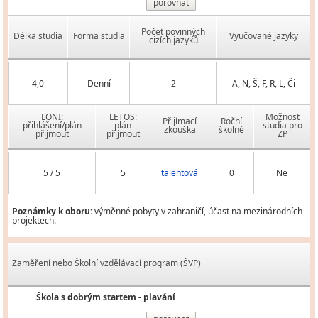
porovnat
Počet povinných
Délka studia
Forma studia
Vyučované jazyky
cizích jazyků
4,0
Denní
2
A, N, Š, F, R, L, Či
LONI:
LETOS:
Možnost
Přijímací
Roční
přihlášení/plán
plán
studia pro
zkouška
školné
přijmout
přijmout
ZP
5 / 5
5
talentová
0
Ne
Poznámky k oboru:
výměnné pobyty v zahraničí, účast na mezinárodních
projektech.
Zaměření nebo Školní vzdělávací program (ŠVP)
Škola s dobrým startem - plavání