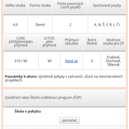
Počet povinných
Délka studia
Forma studia
Vyučované jazyky
cizích jazyků
4,0
Denní
2
A, N, Š, F, R, L, Či
LONI:
LETOS:
Přijímací
Roční
Možnost
přihlášení/plán
plán
zkouška
školné
studia pro ZP
přijmout
přijmout
Zrakově,
319 / 90
90
koná se
0
Sluchově,
Tělesně
Poznámky k oboru:
výměnné pobyty v zahraničí, účast na mezinárodních
projektech.
Zaměření nebo Školní vzdělávací program (ŠVP)
Škola v pohybu
porovnat