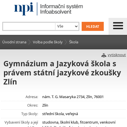
Úvodní strana
Volba podle školy
Škola
vytisknout
Gymnázium a Jazyková škola s
právem státní jazykové zkoušky
Zlín
Adresa:
nám. T. G. Masaryka 2734, Zlín, 76001
Okres:
Zlín
Typ školy:
střední škola, veřejná
Vybavení školy a její
studovna, školní klub, fitcentrum, venkovní