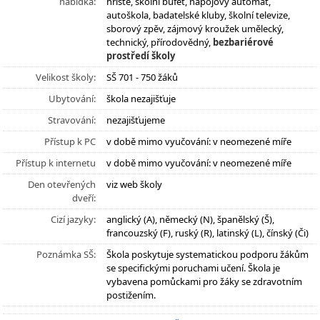
nabídka:
hřiště, školní bufet, nápojový automat,
autoškola, badatelské kluby, školní televize,
sborový zpěv, zájmový kroužek umělecký,
technický, přírodovědný,
bezbariérové
prostředí školy
Velikost školy:
SŠ 701 - 750 žáků
Ubytování:
škola nezajišťuje
Stravování:
nezajišťujeme
Přístup k PC
v době mimo vyučování: v neomezené míře
Přístup k internetu
v době mimo vyučování: v neomezené míře
Den otevřených
viz web školy
dveří:
Cizí jazyky:
anglický (A), německý (N), španělský (Š),
francouzský (F), ruský (R), latinský (L), čínský (Či)
Poznámka SŠ:
Škola poskytuje systematickou podporu žákům
se specifickými poruchami učení. Škola je
vybavena pomůckami pro žáky se zdravotním
postižením.