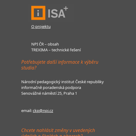
O projektu
NPI ČR – obsah
TREXIMA – technické řešení
Potřebujete další informace k výběru
studia?
Národní pedagogický institut České republiky
informačně poradenská podpora
Senovážné náměstí 25, Praha 1
email:
ckp@npi.cz
Chcete nahlásit změny v uvedených
údajích o školách a oborech?