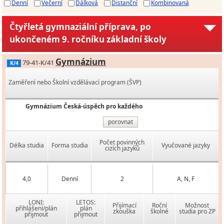
Denní
Večerní
Dálková
Distanční
Kombinovaná
Čtyřletá gymnaziální příprava, po
ukončeném 9. ročníku základní školy
Gymnázium
79-41-K/41
K/4
Zaměření nebo Školní vzdělávací program (ŠVP)
Gymnázium Česká-úspěch pro každého
porovnat
Počet povinných
Délka studia
Forma studia
Vyučované jazyky
cizích jazyků
4,0
Denní
2
A, N, F
LONI:
LETOS:
Přijímací
Roční
Možnost
přihlášení/plán
plán
zkouška
školné
studia pro ZP
přijmout
přijmout