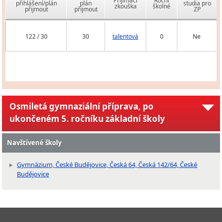
Přijímací
Roční
přihlášení/plán
plán
studia pro
zkouška
školné
přijmout
přijmout
ZP
122 / 30
30
talentová
0
Ne
Osmiletá gymnaziální příprava, po
ukončeném 5. ročníku základní školy
Navštívené školy
Gymnázium, České Budějovice, Česká 64, Česká 142/64, České
Budějovice