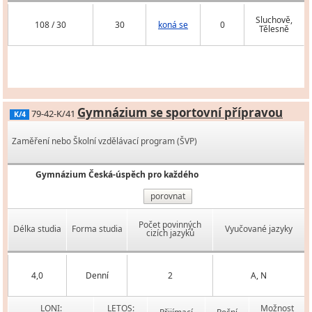
Sluchově,
108 / 30
30
koná se
0
Tělesně
Gymnázium se sportovní přípravou
79-42-K/41
K/4
Zaměření nebo Školní vzdělávací program (ŠVP)
Gymnázium Česká-úspěch pro každého
porovnat
Počet povinných
Délka studia
Forma studia
Vyučované jazyky
cizích jazyků
4,0
Denní
2
A, N
LONI:
LETOS:
Možnost