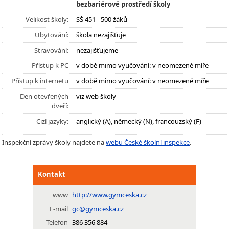
bezbariérové prostředí školy
Velikost školy:
SŠ 451 - 500 žáků
Ubytování:
škola nezajišťuje
Stravování:
nezajišťujeme
Přístup k PC
v době mimo vyučování: v neomezené míře
Přístup k internetu
v době mimo vyučování: v neomezené míře
Den otevřených
viz web školy
dveří:
Cizí jazyky:
anglický (A), německý (N), francouzský (F)
Inspekční zprávy školy najdete na
webu České školní inspekce
.
Kontakt
www
http://www.gymceska.cz
E-mail
gc@gymceska.cz
Telefon
386 356 884