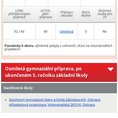
LONI:
LETOS:
Možnost
Přijímací
Roční
přihlášení/plán
plán
studia pro
zkouška
školné
přijmout
přijmout
ZP
92 / 40
40
talentová
0
Ne
Poznámky k oboru:
výměnné pobyty v zahraničí, účast na mezinárodních
projektech.
Osmiletá gymnaziální příprava, po
ukončeném 5. ročníku základní školy
Navštívené školy
Sportovní gymnázium Dany a Emila Zátopkových, Ostrava,
příspěvková organizace, Volgogradská 2631/6, Ostrava