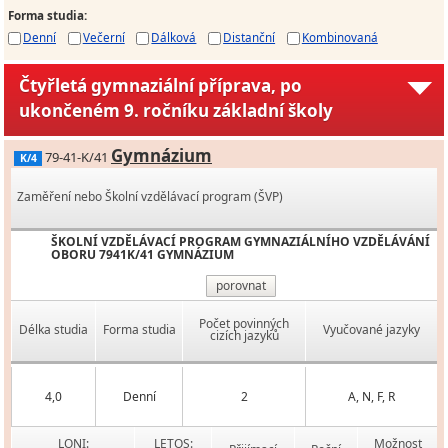
Forma studia
:
Denní
Večerní
Dálková
Distanční
Kombinovaná
Čtyřletá gymnaziální příprava, po
ukončeném 9. ročníku základní školy
Gymnázium
79-41-K/41
K/4
Zaměření nebo Školní vzdělávací program (ŠVP)
ŠKOLNÍ VZDĚLÁVACÍ PROGRAM GYMNAZIÁLNÍHO VZDĚLÁVÁNÍ
OBORU 7941K/41 GYMNÁZIUM
porovnat
Počet povinných
Délka studia
Forma studia
Vyučované jazyky
cizích jazyků
4,0
Denní
2
A, N, F, R
LONI:
LETOS:
Možnost