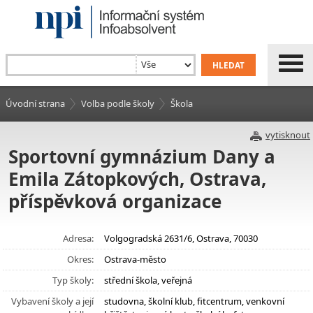
Úvodní strana
Volba podle školy
Škola
vytisknout
Sportovní gymnázium Dany a
Emila Zátopkových, Ostrava,
příspěvková organizace
Adresa:
Volgogradská 2631/6, Ostrava, 70030
Okres:
Ostrava-město
Typ školy:
střední škola, veřejná
Vybavení školy a její
studovna, školní klub, fitcentrum, venkovní