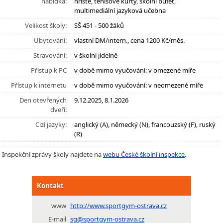
nabídka:
hřiště, tenisové kurty, školní bufet,
multimediální jazyková učebna
Velikost školy:
SŠ 451 - 500 žáků
Ubytování:
vlastní DM/intern., cena 1200 Kč/měs.
Stravování:
v školní jídelně
Přístup k PC
v době mimo vyučování: v omezené míře
Přístup k internetu
v době mimo vyučování: v neomezené míře
Den otevřených
9.12.2025, 8.1.2026
dveří:
Cizí jazyky:
anglický (A), německý (N), francouzský (F), ruský
(R)
Inspekční zprávy školy najdete na
webu České školní inspekce
.
Kontakt
www
http://www.sportgym-ostrava.cz
E-mail
sg@sportgym-ostrava.cz