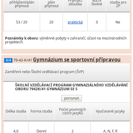
Přijímací
Roční
přihlášení/plán
plán
studia pro
zkouška
školné
přijmout
přijmout
ZP
53 / 20
20
praktická
0
Ne
Poznámky k oboru:
výměnné pobyty v zahraničí, účast na mezinárodních
projektech.
Gymnázium se sportovní přípravou
79-42-K/41
K/4
Zaměření nebo Školní vzdělávací program (ŠVP)
ŠKOLNÍ VZDĚLÁVACÍ PROGRAM GYMNAZIÁLNÍHO VZDĚLÁVÁNÍ
OBORU 7942K/41 GYMNÁZIUM SE S
porovnat
Počet povinných
Délka studia
Forma studia
Vyučované jazyky
cizích jazyků
4,0
Denní
2
A, N, F, R