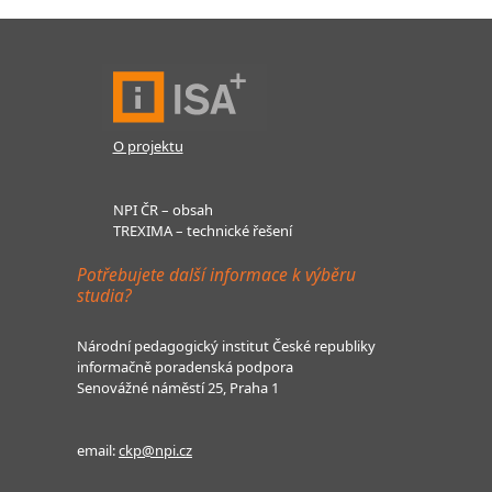
O projektu
NPI ČR – obsah
TREXIMA – technické řešení
Potřebujete další informace k výběru
studia?
Národní pedagogický institut České republiky
informačně poradenská podpora
Senovážné náměstí 25, Praha 1
email:
ckp@npi.cz